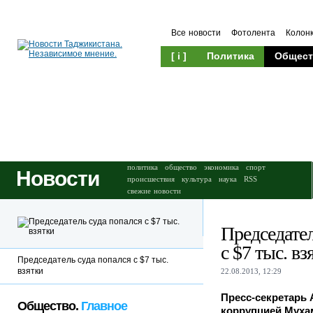
Все новости
Фотолента
Колон
[ i ]
Политика
Общест
Происшествия
Культура
политика
общество
экономика
спорт
Новости
происшествия
культура
наука
RSS
свежие новости
Председател
с $7 тыс. вз
Председатель суда попался с $7 тыс.
взятки
22.08.2013, 12:29
Пресс-секретарь 
Общество.
Главное
коррупцией Муха