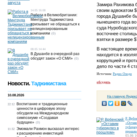
Замира Рахимова 
своим адвокатом $
14.05 16:08
Работа в Великобритании:
города Душанбе бы
Минтруда Таджикистана
нынешнего года в
призывает не обращаться к
суда Нурободского
нелицензированным
восточнее столицы
компаниям
(0)
взятки в размере $
В настоящее врем
08.05 14:44
В Душанбе в очередной раз
находится в изоля
обсудят закон «О СМИ»
(0)
коррупцией и прот
дело по части 4 ст
Источник:
Радио Озоди
обсудить
Новости.
Таджикистана
10.08.2026
На главную Яндек
Воспитание и традиционные
22:12
ценности в цифровую эпоху
обсудили на Международном
симпозиуме «Создавая
Р. Врбе
будущее»
(0)
«Остав
туберку
Эмомали Рахмон высказал интерес
11:32
прошло
к расширению инвестиций
05.06 1