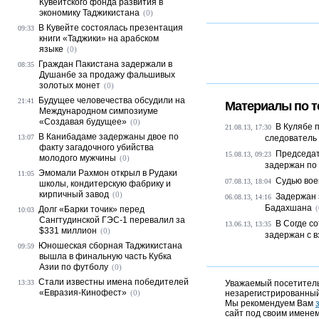
Кувейтского фонда развития в
экономику Таджикистана
(0)
В Кувейте состоялась презентация
09:33
книги «Таджики» на арабском
языке
(0)
Граждан Пакистана задержали в
08:35
Душанбе за продажу фальшивых
золотых монет
(0)
Будущее человечества обсудили на
21:41
Материалы по т
Международном симпозиуме
«Создавая будущее»
(0)
В Кулябе 
21.08.13, 17:30
В Канибадаме задержаны двое по
13:07
следователь
факту загадочного убийства
Председат
15.08.13, 09:23
молодого мужчины
(0)
задержан по
Эмомали Рахмон открыл в Рудаки
11:05
Судью вое
07.08.13, 18:04
школы, кондитерскую фабрику и
кирпичный завод
(0)
Задержан 
06.08.13, 14:16
Бадахшана
(
Долг «Барки точик» перед
10:03
Сангтудинской ГЭС-1 перевалил за
В Согде с
13.06.13, 13:35
$331 миллион
(0)
задержан с в
Юношеская сборная Таджикистана
09:59
вышла в финальную часть Кубка
Азии по футболу
(0)
Стали известны имена победителей
13:33
Уважаемый посетитель,
«Евразия-Кинофест»
(0)
незарегистрированный
Мы рекомендуем Вам
сайт под своим именем