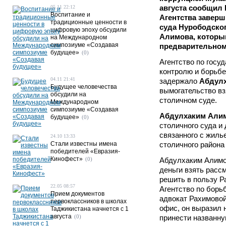
августа сообщил
05.11 22:12
Воспитание и
Агентства завер
традиционные ценности в
суда Нурободско
цифровую эпоху обсудили
Алимова, которы
на Международном
симпозиуме «Создавая
предварительном
будущее»
(0)
Агентство по госу
контролю и борьбе
04.11 21:41
задержало
Абдул
Будущее человечества
вымогательство вз
обсудили на
столичном суде.
Международном
симпозиуме «Создавая
Абдулхаким Али
будущее»
(0)
столичного суда и
связанного с жиль
24.10 13:33
Стали известны имена
столичного района
победителей «Евразия-
Кинофест»
(0)
Абдулхаким Алимо
деньги взять рассм
решить в пользу Р
22.05 08:57
Агентство по борьб
Прием документов
адвокат Рахимовой
первоклассников в школах
офис, он выразил 
Таджикистана начнется с 1
августа
(0)
принести названн