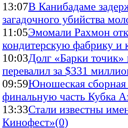
13:07
В Канибадаме задер
загадочного убийства мо
11:05
Эмомали Рахмон отк
кондитерскую фабрику и 
10:03
Долг «Барки точик»
перевалил за $331 миллио
09:59
Юношеская сборная
финальную часть Кубка А
13:33
Стали известны имен
Кинофест»
(0)