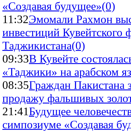
«Создавая будущее»
(0)
11:32
Эмомали Рахмон выс
инвестиций Кувейтского ф
Таджикистана
(0)
09:33
В Кувейте состоялас
«Таджики» на арабском я
08:35
Граждан Пакистана 
продажу фальшивых золо
21:41
Будущее человечест
симпозиуме «Создавая бу