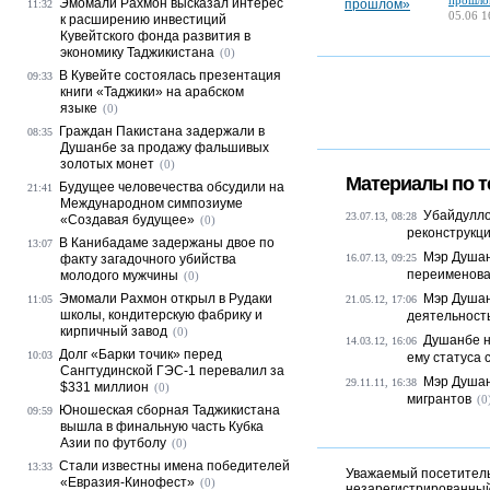
прошло
Эмомали Рахмон высказал интерес
11:32
05.06 1
к расширению инвестиций
Кувейтского фонда развития в
экономику Таджикистана
(0)
В Кувейте состоялась презентация
09:33
книги «Таджики» на арабском
языке
(0)
Граждан Пакистана задержали в
08:35
Душанбе за продажу фальшивых
золотых монет
(0)
Материалы по т
Будущее человечества обсудили на
21:41
Международном симпозиуме
Убайдулло
23.07.13, 08:28
«Создавая будущее»
(0)
реконструкци
В Канибадаме задержаны двое по
13:07
Мэр Душан
факту загадочного убийства
16.07.13, 09:25
переименова
молодого мужчины
(0)
Эмомали Рахмон открыл в Рудаки
Мэр Душан
11:05
21.05.12, 17:06
школы, кондитерскую фабрику и
деятельность
кирпичный завод
(0)
Душанбе н
14.03.12, 16:06
Долг «Барки точик» перед
10:03
ему статуса 
Сангтудинской ГЭС-1 перевалил за
Мэр Душан
29.11.11, 16:38
$331 миллион
(0)
мигрантов
(0
Юношеская сборная Таджикистана
09:59
вышла в финальную часть Кубка
Азии по футболу
(0)
Стали известны имена победителей
13:33
Уважаемый посетитель,
«Евразия-Кинофест»
(0)
незарегистрированный