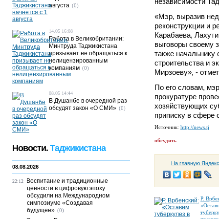
независимости Тад
августа
(0)
«Мэр, выразив нед
реконструкции и р
14.05 16:08
Карабаева, Лахути
Работа в Великобритании:
выговоры своему з
Минтруда Таджикистана
также начальнику 
призывает не обращаться к
нелицензированным
строительства и э
компаниям
(0)
Мирзоеву», - отме
По его словам, мэ
08.05 14:44
прокуратуре прове
В Душанбе в очередной раз
хозяйствующих су
обсудят закон «О СМИ»
(0)
приписку в сфере 
Источник:
http://news.tj
обсудить
Новости.
Таджикистана
На главную Яндек
08.08.2026
Воспитание и традиционные
22:12
ценности в цифровую эпоху
обсудили на Международном
Р. Врбе
симпозиуме «Создавая
«Остав
будущее»
(0)
туберку