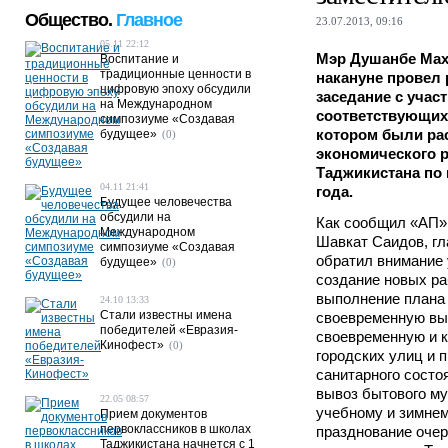
Общество.
Главное
23.07.2013, 09:16
05.11 22:12
Мэр Душанбе Ма
Воспитание и
традиционные ценности в
накануне провел
цифровую эпоху обсудили
заседание с учас
на Международном
соответствующих 
симпозиуме «Создавая
котором были ра
будущее»
(0)
экономического 
Таджикистана по 
04.11 21:41
года.
Будущее человечества
обсудили на
Как сообщил «АП»
Международном
Шавкат Саидов, гла
симпозиуме «Создавая
обратил внимание 
будущее»
(0)
создание новых ра
выполнение плана 
24.10 13:33
Стали известны имена
своевременную вып
победителей «Евразия-
своевременную и 
Кинофест»
(0)
городских улиц и 
санитарного состо
вывоз бытового му
22.05 08:57
учебному и зимнем
Прием документов
первоклассников в школах
празднование оче
Таджикистана начнется с 1