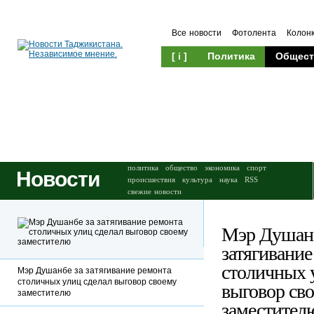
Все новости
Фотолента
Колон
[ i ]
Политика
Общест
Происшествия
Культура
политика
общество
экономика
спорт
Новости
происшествия
культура
наука
RSS
свежие новости
Мэр Душанб
затягивание
столичных 
Мэр Душанбе за затягивание ремонта
столичных улиц сделал выговор своему
выговор св
заместителю
заместител