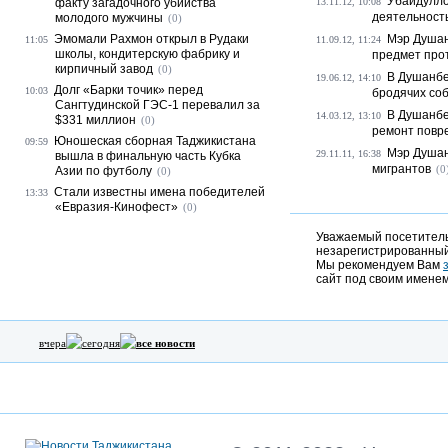
Убайдулло
факту загадочного убийства
13.11.12, 10:08
деятельность
молодого мужчины
(0)
Эмомали Рахмон открыл в Рудаки
Мэр Душан
11:05
11.09.12, 11:24
школы, кондитерскую фабрику и
предмет прот
кирпичный завод
(0)
В Душанбе
19.06.12, 14:10
Долг «Барки точик» перед
10:03
бродячих со
Сангтудинской ГЭС-1 перевалил за
В Душанбе
14.03.12, 13:10
$331 миллион
(0)
ремонт повр
Юношеская сборная Таджикистана
09:59
Мэр Душан
29.11.11, 16:38
вышла в финальную часть Кубка
мигрантов
(0
Азии по футболу
(0)
Стали известны имена победителей
13:33
«Евразия-Кинофест»
(0)
Уважаемый посетитель,
незарегистрированный
Мы рекомендуем Вам
сайт под своим именем
вчера
сегодня
все новости