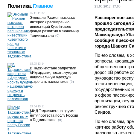
Политика.
Главное
21.05.2012, 17:06
05.11 11:32
Расширенное зас
Эмомали Рахмон высказал
интерес к расширению
прошло сегодня 
инвестиций Кувейтского
председательств
фонда развития в экономику
Махмадсаида Уба
Таджикистана
(0)
сообщил пресс-с
города Шавкат С
По его словам, в 
вопросы, касающи
15.05 13:14
общественного тра
В Таджикистане запретили
дорог. «В работе 
«Идгардак», носить чуждую
национальную одежду и
руководство респу
встречать паломников
(0)
госавтоинспекции,
государственных и
в сфере пассажир
организации, осу
реконструкцию сто
29.04 15:11
МИД Таджикистана вручил
Саидов.
ноту протеста послу России
в Таджикистане
(0)
По его словам, пр
критике работу об
надзору за деятел