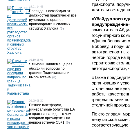
транспорта, поруч
19.01 14:49
деятельность данн
Президент освободил от
должностей практически все
«
Убайдуллоев cд
руководство органов
предупреждение
правопорядка и силовых
структур Хатлона
(0)
заместителю Абду
госунитарного ком
«Душанбенаклиетх
Бобоеву, и поручи
автотранспортных
чертой города на п
16.10 18:09
территорию столиц
Ятимов и Ташиев еще раз
автотранспорта», -
обсудили вопросы по
границе Таджикистана и
«Также председат
Кыргызстана
(0)
организациям уско
столичных автодор
работы качественн
градоначальник по
20.09 08:30
столичной прокура
Бизнес-платформа,
минеральные богатства ЦА
По его словам, мэ
и права инвалидов: о чем
говорили президенты на
депутатской комис
первой встрече C5+1
(0)
соответствующую 