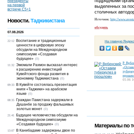
подрядными орган
выделенных за пос
столичных автодор
Источник:
http://www.avesta
Новости.
Таджикистана
обсудить
07.08.2026
Воспитание и традиционные
22:12
На главную Яндек
ценности в цифровую эпоху
обсудили на Международном
симпозиуме «Создавая
будущее»
(0)
Р. Врбе
Эмомали Рахмон высказал интерес
11:32
«Остав
к расширению инвестиций
туберку
Кувейтского фонда развития в
прошло
экономику Таджикистана
(0)
05.06 1
В Кувейте состоялась презентация
09:33
книги «Таджики» на арабском
языке
(0)
Граждан Пакистана задержали в
08:35
Душанбе за продажу фальшивых
золотых монет
(0)
Будущее человечества обсудили на
21:41
Международном симпозиуме
«Создавая будущее»
(0)
Материалы по т
В Канибадаме задержаны двое по
13:07