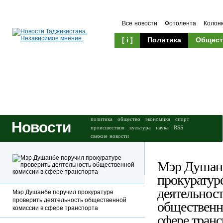
Все новости
Фотолента
Колон
[ i ]
Политика
Общест
Происшествия
Культура
политика
общество
экономика
спорт
Новости
происшествия
культура
наука
RSS
свежие новости
Мэр Душан
прокуратур
деятельнос
Мэр Душанбе поручил прокуратуре
проверить деятельность общественной
общественн
комиссии в сфере транспорта
сфере транс