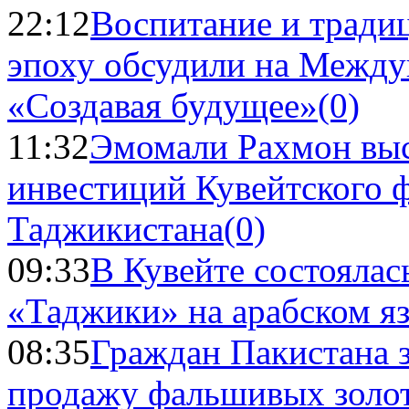
22:12
Воспитание и тради
эпоху обсудили на Межд
«Создавая будущее»
(0)
11:32
Эмомали Рахмон выс
инвестиций Кувейтского ф
Таджикистана
(0)
09:33
В Кувейте состоялас
«Таджики» на арабском я
08:35
Граждан Пакистана 
продажу фальшивых золо