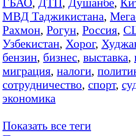
ГБАО
,
ДТП
,
Душанбе
,
Ки
МВД Таджикистана
,
Мега
Рахмон
,
Рогун
,
Россия
,
С
Узбекистан
,
Хорог
,
Худжа
бензин
,
бизнес
,
выставка
,
миграция
,
налоги
,
полити
сотрудничество
,
спорт
,
су
экономика
Показать все теги