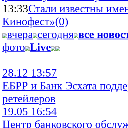
13:33
Стали известны имен
Кинофест»
(0)
вчера
сегодня
все новос
фото
Live
28.12 13:57
ЕБРР и Банк Эсхата подд
ретейлеров
19.05 16:54
Центр банковского обслу