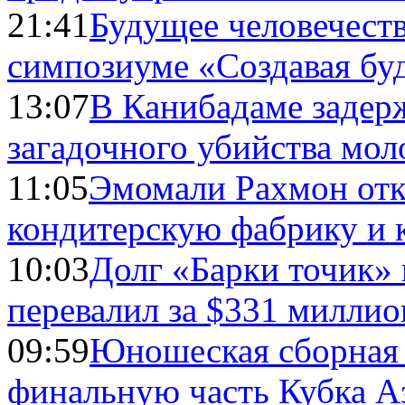
21:41
Будущее человечест
симпозиуме «Создавая бу
13:07
В Канибадаме задер
загадочного убийства мо
11:05
Эмомали Рахмон отк
кондитерскую фабрику и 
10:03
Долг «Барки точик»
перевалил за $331 миллио
09:59
Юношеская сборная
финальную часть Кубка А