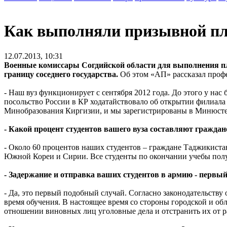
Как выполняли призывной пл
12.07.2013, 10:31
Военные комиссары Согдийской области для выполнения пла
границу соседнего государства.
Об этом «АП» рассказал профе
- Наш вуз функционирует с сентября 2012 года. До этого у нас 
посольство России в КР ходатайствовало об открытии филиала
Минобразования Киргизии, и мы зарегистрированы в Минюсте
- Какой процент студентов вашего вуза составляют гражда
- Около 60 процентов наших студентов – граждане Таджикистан
Южной Кореи и Сирии. Все студенты по окончании учебы пол
- Задержание и отправка ваших студентов в армию - первы
- Да, это первый подобный случай. Согласно законодательству 
время обучения. В настоящее время со стороны городской и об
отношении виновных лиц уголовные дела и отстранить их от 