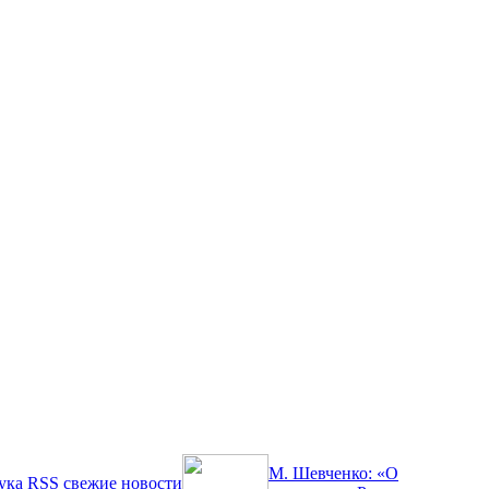
М. Шевченко: «О
ука
RSS
свежие новости