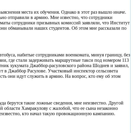
ыяснения места их обучения. Однако в этот раз вышло иначе.
льно отправили в армию. Мне известно, что сотрудники
коматы сотрудники призывных комиссий заявляли, что Институт
 они обманывали наших студентов. Об этом мне рассказали по
тобуса, набитые сотрудниками военкомата, минуя границу, без
ии, где стали задерживать маршрутные такси под номером 113
отник хукумата Джаббор-расуловского района Шодиев и заявил,
вут в Джаббор Расулове. Участковый инспектор сельсовета
ть они идут служить в армию. На вопрос, кто ему об этом
куда берутся такие ложные сведения, мне неизвестно. Другой
й области Хамракулову с жалобой, что ее сына незаконно
е неизвестно, кто начал такую провокационную кампанию.