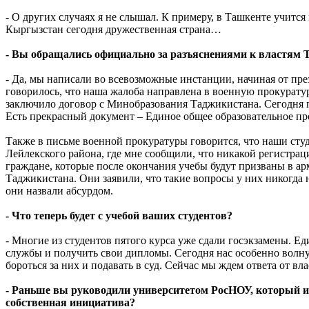
- О других случаях я не слышал. К примеру, в Ташкенте учится
Кыргызстан сегодня дружественная страна…
- Вы обращались официально за разъяснениями к властям
- Да, мы написали во всевозможные инстанции, начиная от пр
говорилось, что наша жалоба направлена в военную прокуратур
заключило договор с Минобразования Таджикистана. Сегодня 
Есть прекрасный документ – Единое общее образовательное пр
Также в письме военной прокуратуры говорится, что наши студ
Лейлекского района, где мне сообщили, что никакой регистраци
граждане, которые после окончания учебы будут призваны в ар
Таджикистана. Они заявили, что такие вопросы у них никогда 
они назвали абсурдом.
- Что теперь будет с учебой ваших студентов?
- Многие из студентов пятого курса уже сдали госэкзамены. Ед
службы и получить свои дипломы. Сегодня нас особенно волнуе
бороться за них и подавать в суд. Сейчас мы ждем ответа от вл
- Раньше вы руководили университетом РосНОУ, который из
собственная инициатива?