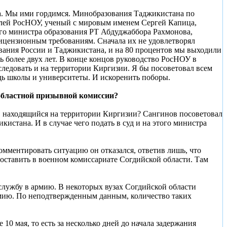
а. Мы ими гордимся. Минобразования Таджикистана по
телей РосНОУ, ученый с мировым именем Сергей Капица,
го министра образования РТ Абдуджаббора Рахмонова,
 лицензионным требованиям. Сначала их не удовлетворял
ования России и Таджикистана, и на 80 процентов мы выходили
 более двух лет. В конце концов руководство РосНОУ в
ледовать и на территории Киргизии. Я бы посоветовал всем
едь школы и университеты. И искоренить поборы.
областной призывной комиссии?
ет, находящийся на территории Киргизии? Сангинов посоветовал
истана. И в случае чего подать в суд и на этого министра
мментировать ситуацию он отказался, ответив лишь, что
доставить в военном комиссариате Согдийской области. Там
службу в армию. В некоторых вузах Согдийской области
армию. По неподтвержденным данным, количество таких
0 мая, то есть за несколько дней до начала задержания