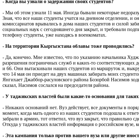
- Когда вы узнали о задержании своих студентов?
- Мы об этом узнали 11 мая. Иногда бывали некоторые недораз
Зная, что все наши студенты учатся на дневном отделении, и 
комиссариатов врывались в дома наших студентов и силой заби
социальных наук с сегодняшнего дня закрыт, и требовали подп
телефону студенты, уже находясь в военкоматах.
- На территории Кыргызстана облавы тоже проводились?
- Да, конечно. Мне известно, что по указанию начальника Ху
разрешения пограничных служб и каких-то соответствующих до
и 66. Они вытаскивали наших студентов из маршруток и, выкр
что 14 мая он приедет на двух машинах забирать моих студент
Янгихает Джаббор-расуловского района Бозорбой Насимов ходил
сказал, Насимов сослался на председателя района.
- У таджикских властей были какие-то основания для таких
- Никаких оснований нет. Вуз действует, все документы в поря
момент, когда мать одного из наших студентов подошла к отве
забрали в армию, тот ответил, что вуз закрыт, что правильно 
Откуда у таджикских властей информация о российском вузе, 
- Эта кампания только против вашего вуза или другие инос