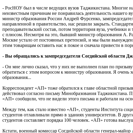
- РосНОУ был в числе ведущих вузов Таджикистана. Многие н
неизвестным причинам не понравилась деятельность нашего в
министр образования России Андрей Фурсенко, зампредседате
направленной в правительство, нас решили закрыть. Стандартн
преподавательский состав, потом территория вуза, учебники и
с плюсом. Несмотря на это, бывший министр образования А. Р
Москве устало от постоянных претензий, и мы были вынуждены
этим товарищам оставить нас в покое и сначала привести в по
- Вы обращались к зампредседателя Согдийской области Д
- Он мне лично сказал, что у них не выполнен план по призыв
обратиться с этим вопросом к министру образования. Я очень х
образования...
Корреспондент «АП» тоже обратился к главе областной призыв
действовал согласно письму Минобразования Таджикистана. Пр
«АП» сообщили, что не видели этого письма и работали на ос
Между тем, как стало известно «АП», студенты Института соци
студентов отлавливали прямо в зданиях университетов. В дру
студентов составляет порядка 100 человек. «АП» готова выслу
Кстати, военный комиссар Согдийской области генерал-майор А