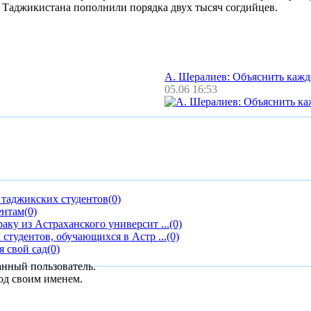
 Таджикистана пополнили порядка двух тысяч согдийцев.
А. Шералиев: Объяснить каж
05.06 16:53
 таджикских студентов
(0)
ентам
(0)
аку из Астраханского университ ...
(0)
студентов, обучающихся в Астр ...
(0)
 свой сад
(0)
анный пользователь.
од своим именем.