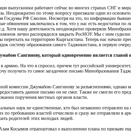
аши выпускники работают сейчас во многих странах СНГ и мир
уза. Неоднократно по этому вопросу приезжали один из основа
ля Госдумы РФ Смолин. Несмотря на это, по информации бывше
ые обвинения заключались в том, что у нас есть недостатки по
 т.д. Хотя нашу деятельность неоднократно проверяли Минобраз
ахмонов лично распорядился закрыть РосНОУ. Мы с ним судились
 переехать на территорию Кыргызстана. Теперь нас начали прес
рядок систему образования самого Таджикистана, в первую очер
жумабою Сангинову, который одновременно является главой 
у в армию. На что я спросил, причем тут российский университ
очу получить то самое загадочное письмо Минобразования Таджик
ной комиссии Джумабою Сангинову за разъяснениями, однако ко
едоставить данное письмо он не смог. Также не смогли его пре
новании поручения местных органов власти.
альных наук не единственные, кто был незаконно отправлен на 
гих по требованию властей отчисляли и сразу же отправляли в 
шать родителей этих молодых людей.
зам Косымов отрапортовал о выполнении плана по призыву еще 1