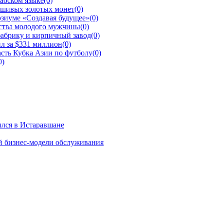
рабском языке
(0)
ьшивых золотых монет
(0)
зиуме «Создавая будущее»
(0)
йства молодого мужчины
(0)
фабрику и кирпичный завод
(0)
л за $331 миллион
(0)
сть Кубка Азии по футболу
(0)
0)
ылся в Истаравшане
й бизнес-модели обслуживания