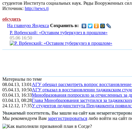
студентов Института социальных наук. Ряды Вооруженных сил
Источник:
http://news.tj
обсудить
На главную Яндекса
Сохранить в:
Р. Врбенский: «Оставим туберкулез в прошлом»
05.06 16:50
Материалы по теме
08.04.13, 13:01
АГУ обещал рассмотреть вопрос восстановление
05.04.13, 10:50
АГУ отказал в восстановлении таджикским студ
03.04.13, 16:33
Минобразования попросило за отчисленных за др
03.04.13, 08:28
Глава Минобразования заступился за таджикских 
24.12.12, 17:35
У студентов пединститута Пенджикента появился
Уважаемый посетитель, Вы зашли на сайт как незарегистриров
Мы рекомендуем Вам
зарегистрироваться
либо войти на сайт п