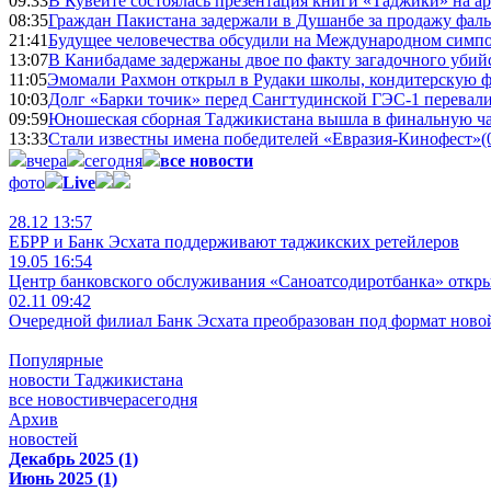
09:33
В Кувейте состоялась презентация книги «Таджики» на а
08:35
Граждан Пакистана задержали в Душанбе за продажу фал
21:41
Будущее человечества обсудили на Международном симпо
13:07
В Канибадаме задержаны двое по факту загадочного уби
11:05
Эмомали Рахмон открыл в Рудаки школы, кондитерскую 
10:03
Долг «Барки точик» перед Сангтудинской ГЭС-1 перевали
09:59
Юношеская сборная Таджикистана вышла в финальную ча
13:33
Стали известны имена победителей «Евразия-Кинофест»
(
вчера
сегодня
все новости
фото
Live
28.12 13:57
ЕБРР и Банк Эсхата поддерживают таджикских ретейлеров
19.05 16:54
Центр банковского обслуживания «Саноатсодиротбанка» откр
02.11 09:42
Очередной филиал Банк Эсхата преобразован под формат ново
Популярные
новости Таджикистана
все новости
вчера
сегодня
Архив
новостей
Декабрь 2025 (1)
Июнь 2025 (1)