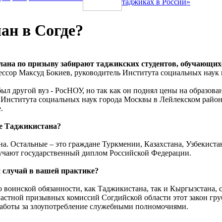
таджиках в России»
ан в Согде?
на по призыву забирают таджикских студентов, обучающихся
ссор Максуд Бокиев, руководитель Института социальных наук
был другой вуз - РосНОУ, но так как он поднял цены на образова
 Института социальных наук города Москвы в Лейлекском районе
.
не Таджикистана?
а. Остальные – это граждане Туркмении, Казахстана, Узбекистан
учают государственный диплом Российской Федерации.
й случай в вашей практике?
о воинской обязанности, как Таджикистана, так и Кыргызстана, 
ластной призывных комиссий Согдийской области этот закон гру
работы за злоупотребление служебными полномочиями.