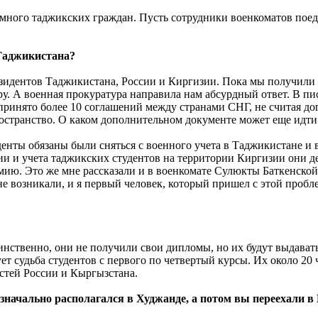
 много таджикских граждан. Пусть сотрудники военкоматов поеду
 Таджикистана?
езидентов Таджикистана, России и Киргизии. Пока мы получили 
у. А военная прокуратура направила нам абсурдный ответ. В пис
принято более 10 соглашений между странами СНГ, не считая д
остранство. О каком дополнительном документе может еще идти
енты обязаны были сняться с военного учета в Таджикистане и в
и и учета таджикских студентов на территории Киргизии они дел
мию. Это же мне рассказали и в военкомате Сулюкты Баткенской 
не возникали, и я первый человек, который пришел с этой проб
инственно, они не получили свои дипломы, но их будут выдавать 
т судьба студентов с первого по четвертый курсы. Их около 20
астей России и Кыргызстана.
начально располагался в Худжанде, а потом вы переехали в