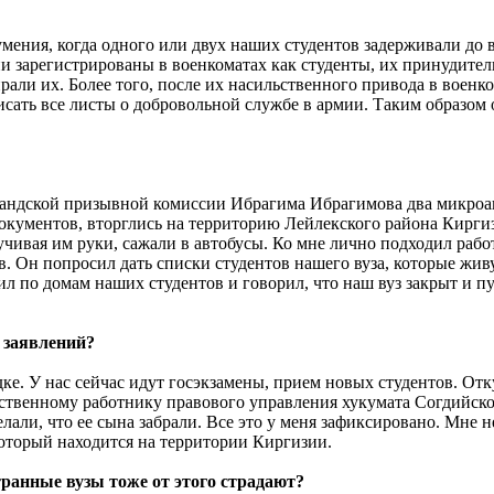
умения, когда одного или двух наших студентов задерживали до в
они зарегистрированы в военкоматах как студенты, их принудите
рали их. Более того, после их насильственного привода в воен
исать все листы о добровольной службе в армии. Таким образом
джандской призывной комиссии Ибрагима Ибрагимова два микроав
кументов, вторглись на территорию Лейлекского района Киргиз
учивая им руки, сажали в автобусы. Ко мне лично подходил раб
ов. Он попросил дать списки студентов нашего вуза, которые жи
 по домам наших студентов и говорил, что наш вуз закрыт и пус
 заявлений?
дке. У нас сейчас идут госэкзамены, прием новых студентов. От
тственному работнику правового управления хукумата Согдийско
сделали, что ее сына забрали. Все это у меня зафиксировано. Мн
который находится на территории Киргизии.
транные вузы тоже от этого страдают?