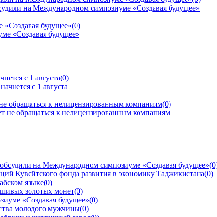
е «Создавая будущее»
(0)
нется с 1 августа
(0)
 не обращаться к нелицензированным компаниям
(0)
 обсудили на Международном симпозиуме «Создавая будущее»
(0
ций Кувейтского фонда развития в экономику Таджикистана
(0)
рабском языке
(0)
ьшивых золотых монет
(0)
зиуме «Создавая будущее»
(0)
йства молодого мужчины
(0)