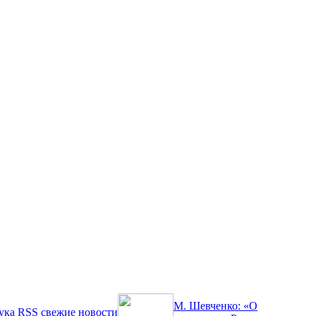
М. Шевченко: «О
ука
RSS
свежие новости