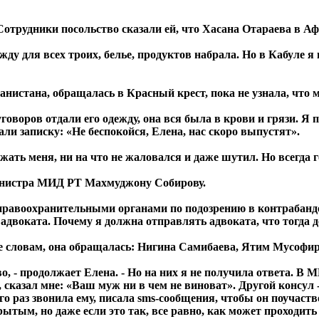
отрудники посольство сказали ей, что Хасана Отараева в Аф
ежду для всех троих, белье, продуктов набрала. Но в Кабуле я
истана, обращалась в Красный крест, пока не узнала, что м
говоров отдали его одежду, она вся была в крови и грязи. Я 
дали записку: «Не беспокойся, Елена, нас скоро выпустят».
жать меня, ни на что не жаловался и даже шутил. Но всегда г
министра МИД РТ Махмуджону Собирову.
 правоохранительными органами по подозрению в контрабанде
 адвоката. Почему я должна отправлять адвоката, что тогда 
 ее словам, она обращалась: Нигина Самибаева, Ятим Мусофи
во, - продолжает Елена. - Но на них я не получила ответа. В 
, сказал мне: «Ваш муж ни в чем не виноват». Другой консул
ого раз звонила ему, писала sms-сообщения, чтобы он поучаст
рытым, но даже если это так, все равно, как может проходить 