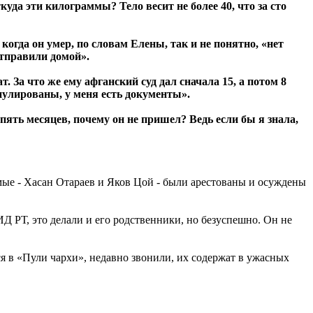
куда эти килограммы? Тело весит не более 40, что за сто
огда он умер, по словам Елены, так и не понятно, «нет
 отправили домой».
. За что же ему афганский суд дал сначала 15, а потом 8
ннулированы, у меня есть документы».
пять месяцев, почему он не пришел? Ведь если бы я знала,
омые - Хасан Отараев и Яков Цой - были арестованы и осуждены
Д РТ, это делали и его родственники, но безуспешно. Он не
тся в «Пули чархи», недавно звонили, их содержат в ужасных