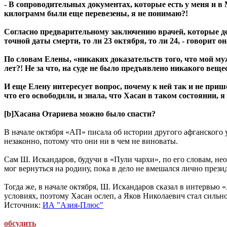
- В сопроводительных документах, которые есть у меня и в 
килограмм были еще перевезены, я не понимаю?!
Согласно предварительному заключению врачей, которые дел
точной даты смерти, то ли 23 октября, то ли 24, - говорит о
По словам Елены, «никаких доказательств того, что мой муж 
лет?! Не за что, на суде не было предъявлено никакого вещ
И еще Елену интересует вопрос, почему к ней так и не при
что его освободили, и знала, что Хасан в таком состоянии, 
[b]Хасана Отариева можно было спасти?
В начале октября «АП» писала об истории другого афганского 
незаконно, потому что они ни в чем не виноваты.
Сам Ш. Искандаров, будучи в «Пули чархи», по его словам, не
мог вернуться на родину, пока в дело не вмешался лично през
Тогда же, в начале октября, Ш. Искандаров сказал в интервью «
условиях, поэтому Хасан ослеп, а Яков Николаевич стал сильно
Источник:
ИА "Азия-Плюс"
обсудить