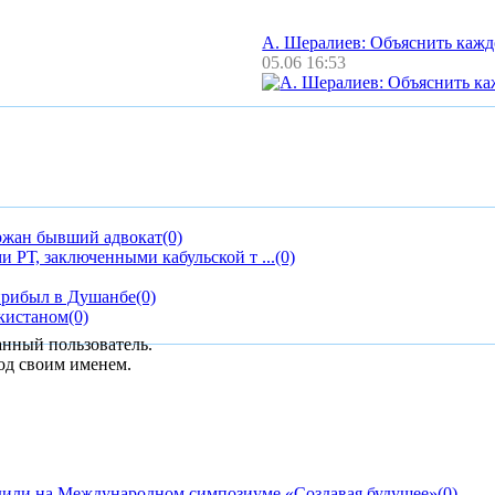
А. Шералиев: Объяснить каж
05.06 16:53
ржан бывший адвокат
(0)
 РТ, заключенными кабульской т ...
(0)
прибыл в Душанбе
(0)
кистаном
(0)
анный пользователь.
од своим именем.
дили на Международном симпозиуме «Создавая будущее»
(0)