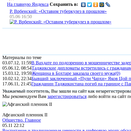
На главную Яндекса
Сохранить в:
Р. Врбенский: «Оставим туберкулез в прошлом»
05.06 16:50
Материалы по теме
03.07.12, 11:59
В Вахдате по подозрению в мошенничестве заде
05.06.12, 08:54
Таджикские дипломаты встретились с гражданами
15.03.12, 19:59
Женщина в Бохтаре заказала своего мужа
(0)
10.02.12, 22:34
Бывший заключенный «Пули Чархи» Яков Цой 
17.06.11, 21:45
Гражданин Таджикистана погиб на границе с Па
Уважаемый посетитель, Вы зашли на сайт как незарегистриров
Мы рекомендуем Вам
зарегистрироваться
либо войти на сайт п
Афганский пленник II
Общество.
Главное
05.11 22:12
Воспитание и традиционные ценности в цифровую эпоху обсу