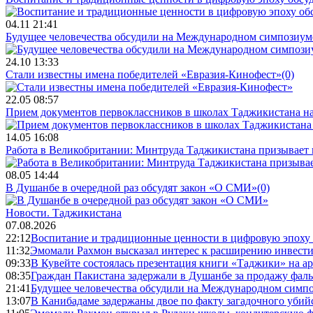
04.11 21:41
Будущее человечества обсудили на Международном симпозиум
24.10 13:33
Стали известны имена победителей «Евразия-Кинофест»
(0)
22.05 08:57
Прием документов первоклассников в школах Таджикистана нач
14.05 16:08
Работа в Великобритании: Минтруда Таджикистана призывает
08.05 14:44
В Душанбе в очередной раз обсудят закон «О СМИ»
(0)
Новости.
Таджикистана
07.08.2026
22:12
Воспитание и традиционные ценности в цифровую эпоху
11:32
Эмомали Рахмон высказал интерес к расширению инвести
09:33
В Кувейте состоялась презентация книги «Таджики» на а
08:35
Граждан Пакистана задержали в Душанбе за продажу фал
21:41
Будущее человечества обсудили на Международном симпо
13:07
В Канибадаме задержаны двое по факту загадочного уби