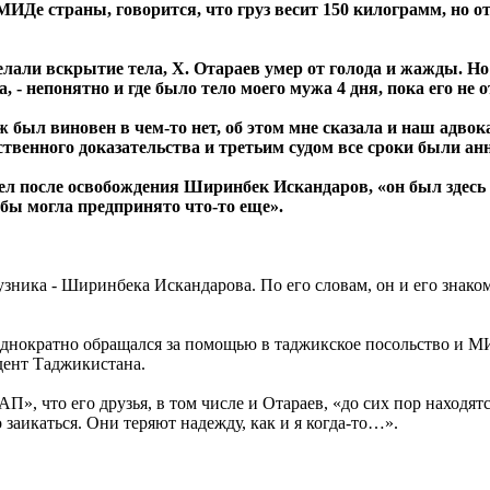
МИДе страны, говорится, что груз весит 150 килограмм, но от
али вскрытие тела, Х. Отараев умер от голода и жажды. Но к
на, - непонятно и где было тело моего мужа 4 дня, пока его не
был виновен в чем-то нет, об этом мне сказала и наш адвокат
ественного доказательства и третьим судом все сроки были а
шел после освобождения Ширинбек Искандаров, «он был здесь 
я бы могла предпринято что-то еще».
узника - Ширинбека Искандарова. По его словам, он и его знак
однократно обращался за помощью в таджикское посольство и МИ
идент Таджикистана.
АП», что его друзья, в том числе и Отараев, «до сих пор находя
 заикаться. Они теряют надежду, как и я когда-то…».