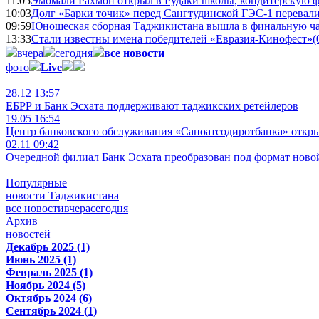
11:05
Эмомали Рахмон открыл в Рудаки школы, кондитерскую 
10:03
Долг «Барки точик» перед Сангтудинской ГЭС-1 перевали
09:59
Юношеская сборная Таджикистана вышла в финальную ча
13:33
Стали известны имена победителей «Евразия-Кинофест»
(
вчера
сегодня
все новости
фото
Live
28.12 13:57
ЕБРР и Банк Эсхата поддерживают таджикских ретейлеров
19.05 16:54
Центр банковского обслуживания «Саноатсодиротбанка» откр
02.11 09:42
Очередной филиал Банк Эсхата преобразован под формат ново
Популярные
новости Таджикистана
все новости
вчера
сегодня
Архив
новостей
Декабрь 2025 (1)
Июнь 2025 (1)
Февраль 2025 (1)
Ноябрь 2024 (5)
Октябрь 2024 (6)
Сентябрь 2024 (1)