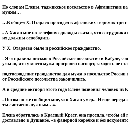
По словам Елены, таджикское посольство в Афганистане нах
мужем…
…В общем Х. Отараев просидел в афганских тюрьмах три с п
- А Хасан мне по телефону однажды сказал, что сотрудники
их должны освободить.
У Х. Отараева было и российское гражданство.
- Я отправила письмо в Российское посольство в Кабуле, с
узнали, что у моего мужа просрочен паспорт, заходить не ст
подтверждение гражданства для мужа в посольстве России в
от Российского посольства закончились.
А в средине октября этого года Елене позвонил человек из К
- Потом он же сообщил мне, что Хасан умер... И еще переда
ты считаешь нужным…».
Елена обратилась в Красный Крест, она просила, чтобы ей 
доставлено в Душанбе, «в фанерной коробке и без документо