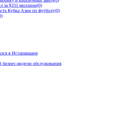
фабрику и кирпичный завод
(0)
л за $331 миллион
(0)
сть Кубка Азии по футболу
(0)
0)
ылся в Истаравшане
й бизнес-модели обслуживания