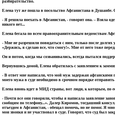
разбирательство.
Елена тут же пошла в посольство Афганистана в Душанбе. С
- Я решила поехать в Афганистан, - говорит она. – Взяла од
никого нет...
Елена бегала по всем правоохранительным ведомствам Афган
- Мне не разрешили повидаться с ним, только после долгих у
«Держись, я сделаю все, что смогу!». Мне от него тоже пере
Он и потом, когда мы созванивались, всегда пытался поддер
Вернувшись домой, Елена обратилась с заявлением к зам
- В ответ мне написали, что мой муж задержан афганскими
моего мужа в суде необходимо в срочном порядке отправить
Елена вновь идет в МИД страны, вот люди, к которым, по
- Почти все они говорили, чтобы я написала заявление зано
сообщим по телефону...». Далер Киромов, тогдашний консул
отъездом в Афганистан, - обещал помочь, но не помог. Я мн
мои звонки и не участвовал в суде. Говорят, что суд был зак