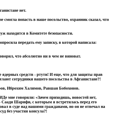
ганистане нет.
 не смогла попасть в наше посольство, охранник сказал, что
уж находится в Комитете безопасности.
попросила передать ему записку, в которой написала:
оворил, что абсолютно ни в чем не виноват.
 ядерных средств - ртути! И еще, что для защиты прав
делают сотрудники нашего посольства в Афганистане?!
ров, Иброхим Халимов, Равшан Бобохонов.
МИДе мне говорили: «Зачем приходишь, новостей нет,
 - Саади Шарифи, с которым я встретилась перед его
вовал в суде над нашими гражданами, но он не отвечал на
суд без участия консула?!