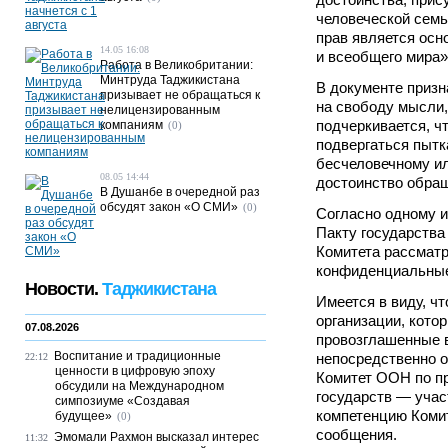
человеческой семь
прав является осн
14.05 16:08
и всеобщего мира»
Работа в Великобритании:
Минтруда Таджикистана
В документе призн
призывает не обращаться к
на свободу мысли,
нелицензированным
подчеркивается, ч
компаниям
(0)
подвергаться пытк
бесчеловечному и
08.05 14:44
достоинство обра
В Душанбе в очередной раз
обсудят закон «О СМИ»
(0)
Согласно одному и
Пакту государства
Комитета рассмат
конфиденциальные
Новости.
Таджикистана
Имеется в виду, ч
организации, котор
07.08.2026
провозглашенные в
Воспитание и традиционные
непосредственно 
22:12
ценности в цифровую эпоху
Комитет ООН по пр
обсудили на Международном
государств — учас
симпозиуме «Создавая
компетенцию Коми
будущее»
(0)
сообщения.
Эмомали Рахмон высказал интерес
11:32