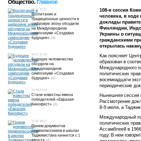
Общество.
Главное
108-я сессия Ком
05.11 22:12
Воспитание и
человека, в ходе
традиционные ценности в
доклады правите
цифровую эпоху обсудили
Финляндии, Индо
на Международном
симпозиуме «Создавая
Украины о ситуац
будущее»
(0)
гражданскими пра
открылась накану
04.11 21:41
Как поясняет Цент
Будущее человечества
образован в соотв
обсудили на
Международного па
Международном
политических прав
симпозиуме «Создавая
будущее»
(0)
восемнадцати эксп
периодические док
24.10 13:33
Стали известны имена
Нынешняя сессия 
победителей «Евразия-
Рассмотрение док
Кинофест»
(0)
8-9 июля, а Таджик
Международный па
22.05 08:57
политических прав
Прием документов
Ассамблеей в 1966 
первоклассников в школах
году. В нем говори
Таджикистана начнется с 1
августа
(0)
достоинства, прис