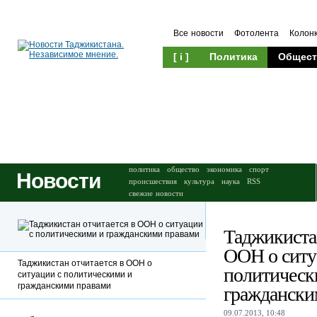
Все новости
Фотолента
Колон
[ i ]
Политика
Общест
Происшествия
Культура
политика
общество
экономика
спорт
Новости
происшествия
культура
наука
RSS
свежие новости
Таджикистан
ООН о ситу
Таджикистан отчитается в ООН о
политическ
ситуации с политическими и
гражданскими правами
граждански
09.07.2013, 10:48