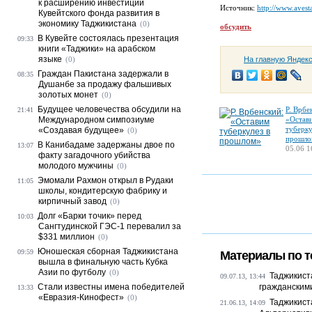
к расширению инвестиций
Источник:
http://www.avesta
Кувейтского фонда развития в
экономику Таджикистана
(0)
обсудить
В Кувейте состоялась презентация
09:33
книги «Таджики» на арабском
языке
(0)
На главную Яндек
Граждан Пакистана задержали в
08:35
Душанбе за продажу фальшивых
золотых монет
(0)
Будущее человечества обсудили на
Р. Врбе
21:41
Международном симпозиуме
«Остав
туберку
«Создавая будущее»
(0)
прошло
В Канибадаме задержаны двое по
13:07
05.06 1
факту загадочного убийства
молодого мужчины
(0)
Эмомали Рахмон открыл в Рудаки
11:05
школы, кондитерскую фабрику и
кирпичный завод
(0)
Долг «Барки точик» перед
10:03
Сангтудинской ГЭС-1 перевалил за
$331 миллион
(0)
Юношеская сборная Таджикистана
09:59
Материалы по т
вышла в финальную часть Кубка
Азии по футболу
(0)
Таджикист
09.07.13, 13:44
Стали известны имена победителей
гражданскими
13:33
«Евразия-Кинофест»
(0)
Таджикист
21.06.13, 14:09