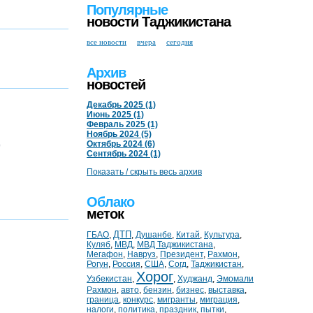
Популярные
новости Таджикистана
все новости
вчера
сегодня
Архив
новостей
Декабрь 2025 (1)
Июнь 2025 (1)
Февраль 2025 (1)
Ноябрь 2024 (5)
Октябрь 2024 (6)
)
Сентябрь 2024 (1)
Показать / скрыть весь архив
Облако
меток
ДТП
ГБАО
,
,
Душанбе
,
Китай
,
Культура
,
Куляб
,
МВД
,
МВД Таджикистана
,
Мегафон
,
Навруз
,
Президент
,
Рахмон
,
Рогун
,
Россия
,
США
,
Согд
,
Таджикистан
,
Хорог
Узбекистан
,
,
Худжанд
,
Эмомали
Рахмон
,
авто
,
бензин
,
бизнес
,
выставка
,
граница
,
конкурс
,
мигранты
,
миграция
,
налоги
,
политика
,
праздник
,
пытки
,