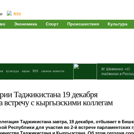
ки
RSS
во
Экономика
Спорт
Происшествия
Культура
М. Шевченко: «О
ия
культура
наука
RSS
свежие новости
таджиках в Росси
рии Таджикистана 19 декабря
а встречу с кыргызскими коллегам
легация Таджикистана завтра, 19 декабря, отбывает в Бишк
ой Республики для участия во 2-й встрече парламентских 
ичества Таджикистана и Кыргызстана. Об этом сегодня со