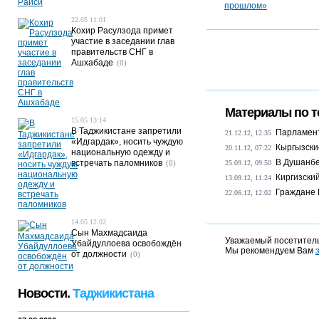
22.05 11:01
Кохир Расулзода примет
участие в заседании глав
правительств СНГ в
Ашхабаде
(0)
Материалы по т
15.05 13:14
В Таджикистане запретили
Парламент
21.12.12, 12:35
«Идгардак», носить чуждую
Кыргызски
20.11.12, 07:22
национальную одежду и
В Душанбе
встречать паломников
(0)
25.09.12, 09:50
Киргизски
13.09.12, 11:24
Граждане 
22.06.12, 12:02
14.05 12:02
Сын Махмадсаида
Уважаемый посетитель
Убайдуллоева освобождён
Мы рекомендуем Вам
от должности
(0)
Новости.
Таджикистана