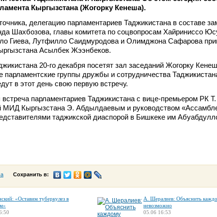
ламента Кыргызстана (Жогорку Кенеша).
очника, делегацию парламентариев Таджикистана в составе за
нда Шахбозова, главы комитета по соцвопросам Хайриниссо Юс
ло Гиева, Лутфилло Саидмуродова и Олимджона Сафарова при
ыргызстана Асылбек Жээнбеков.
жикистана 20-го декабря посетят зал заседаний Жогорку Кенеш
же парламентские группы дружбы и сотрудничества Таджикистан
дут в этот день свою первую встречу.
 встреча парламентариев Таджикистана с вице-премьером РК Т.
й МИД Кыргызстана Э. Абдылдаевым и руководством «Ассамбл
редставителями таджикской диаспорой в Бишкеке им Абуабдулл
са
Сохранить в:
нский: «Оставим туберкулез в
А. Шералиев: Объяснить кажд
м»
невозможно
6:50
05.06 16:53