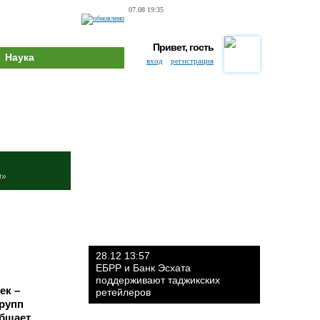
07.08 19:35
Привет, гость
Наука
вход
регистрация
и»
28.12 13:57
ЕБРР и Банк Эсхата
поддерживают таджикских
ек –
ретейлеров
групп
общает