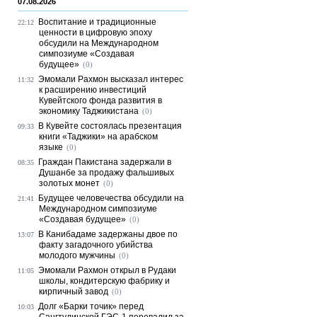
07.08.2026
Воспитание и традиционные
22:12
ценности в цифровую эпоху
обсудили на Международном
симпозиуме «Создавая
будущее»
(0)
Эмомали Рахмон высказал интерес
11:32
к расширению инвестиций
Кувейтского фонда развития в
экономику Таджикистана
(0)
В Кувейте состоялась презентация
09:33
книги «Таджики» на арабском
языке
(0)
Граждан Пакистана задержали в
08:35
Душанбе за продажу фальшивых
золотых монет
(0)
Будущее человечества обсудили на
21:41
Международном симпозиуме
«Создавая будущее»
(0)
В Канибадаме задержаны двое по
13:07
факту загадочного убийства
молодого мужчины
(0)
Эмомали Рахмон открыл в Рудаки
11:05
школы, кондитерскую фабрику и
кирпичный завод
(0)
Долг «Барки точик» перед
10:03