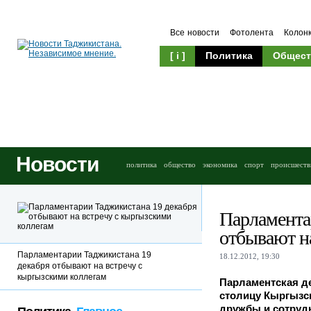
Все новости
Фотолента
Колон
[ i ]
Политика
Общест
Новости
политика
общество
экономика
спорт
происшеств
Парламента
отбывают н
Парламентарии Таджикистана 19
18.12.2012, 19:30
декабря отбывают на встречу с
кыргызскими коллегам
Парламентская де
столицу Кыргызск
дружбы и сотрудн