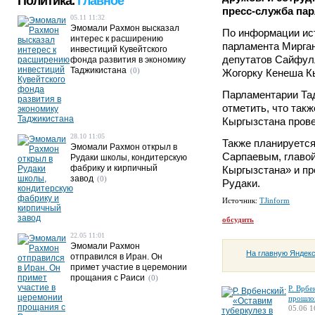
Политика.
Главное
пресс-служба пар
05.11 11:32
Эмомали Рахмон высказал
По информации ист
интерес к расширению
парламента Мирга
инвестиций Кувейтского
депутатов Сайфул
фонда развития в экономику
Таджикистана
(0)
Жогорку Кенеша К
Парламентарии Тад
отметить, что так
Кыргызстана прове
28.10 11:05
Также планируется
Эмомали Рахмон открыл в
Сарпаевым, главо
Рудаки школы, кондитерскую
фабрику и кирпичный
Кыргызстана» и п
завод
(0)
Рудаки.
Источник:
TJinform
обсудить
22.05 11:01
Эмомали Рахмон
На главную Яндек
отправился в Иран. Он
примет участие в церемонии
прощания с Раиси
(0)
Р. Врбе
прошло
05.06 1