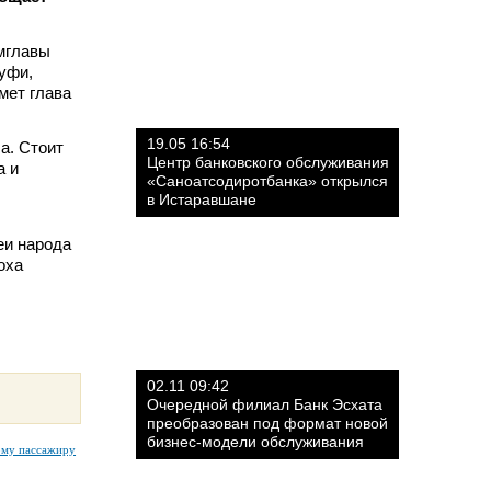
мглавы
уфи,
мет глава
19.05 16:54
а. Стоит
Центр банковского обслуживания
а и
«Саноатсодиротбанка» открылся
в Истаравшане
еи народа
оха
02.11 09:42
Очередной филиал Банк Эсхата
преобразован под формат новой
бизнес-модели обслуживания
ому пассажиру