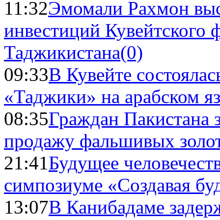
11:32
Эмомали Рахмон выс
инвестиций Кувейтского ф
Таджикистана
(0)
09:33
В Кувейте состоялас
«Таджики» на арабском я
08:35
Граждан Пакистана 
продажу фальшивых золо
21:41
Будущее человечест
симпозиуме «Создавая бу
13:07
В Канибадаме задер