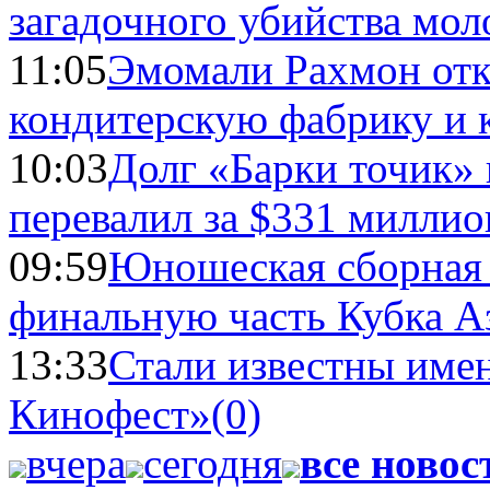
загадочного убийства мо
11:05
Эмомали Рахмон отк
кондитерскую фабрику и 
10:03
Долг «Барки точик»
перевалил за $331 миллио
09:59
Юношеская сборная
финальную часть Кубка А
13:33
Стали известны имен
Кинофест»
(0)
вчера
сегодня
все новос