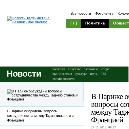
Все новости
Фотолента
Колон
[ i ]
Политика
Общест
Происшествия
Культура
политика
общество
экономика
спорт
Новости
происшествия
культура
наука
RSS
свежие новости
В Париже 
вопросы со
между Тадж
В Париже обсуждены вопросы
сотрудничества между Таджикистаном и
Францией
Францией
24.11.2012, 09:27