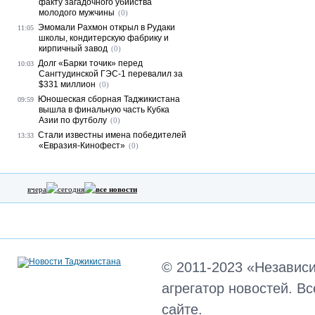
факту загадочного убийства
молодого мужчины
(0)
Эмомали Рахмон открыл в Рудаки
11:05
школы, кондитерскую фабрику и
кирпичный завод
(0)
Долг «Барки точик» перед
10:03
Сангтудинской ГЭС-1 перевалил за
$331 миллион
(0)
Юношеская сборная Таджикистана
09:59
вышла в финальную часть Кубка
Азии по футболу
(0)
Стали известны имена победителей
13:33
«Евразия-Кинофест»
(0)
вчера
сегодня
все новости
© 2011-2023 «Независ
агрегатор новостей. В
сайте.