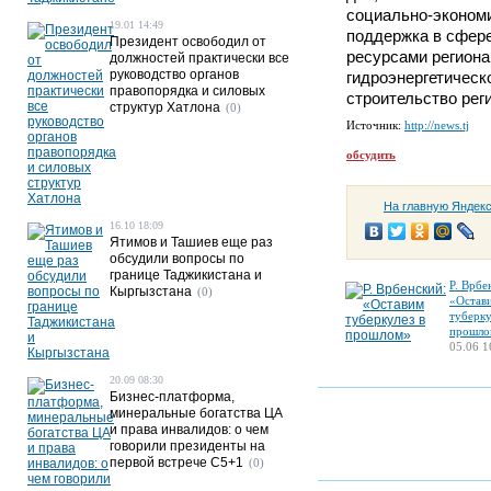
социально-эконом
19.01 14:49
поддержка в сфер
Президент освободил от
ресурсами региона
должностей практически все
руководство органов
гидроэнергетическ
правопорядка и силовых
строительство рег
структур Хатлона
(0)
Источник:
http://news.tj
обсудить
На главную Яндек
16.10 18:09
Ятимов и Ташиев еще раз
обсудили вопросы по
границе Таджикистана и
Р. Врбе
Кыргызстана
(0)
«Остав
туберку
прошло
05.06 1
20.09 08:30
Бизнес-платформа,
минеральные богатства ЦА
и права инвалидов: о чем
говорили президенты на
первой встрече C5+1
(0)