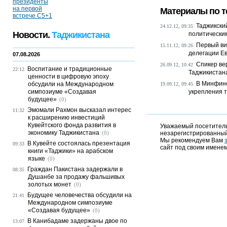
Материалы по т
Таджикски
24.12.12, 09:35
Новости.
Таджикистана
политическим
Первый ви
15.11.12, 09:26
делегации Ев
07.08.2026
Спикер ве
26.09.12, 10:42
Воспитание и традиционные
22:12
Таджикистан
ценности в цифровую эпоху
В Минфин
обсудили на Международном
19.09.12, 09:45
симпозиуме «Создавая
укрепления т
будущее»
(0)
Эмомали Рахмон высказал интерес
11:32
к расширению инвестиций
Кувейтского фонда развития в
Уважаемый посетитель,
экономику Таджикистана
(0)
незарегистрированный
Мы рекомендуем Вам
В Кувейте состоялась презентация
09:33
сайт под своим именем
книги «Таджики» на арабском
языке
(0)
Граждан Пакистана задержали в
08:35
Душанбе за продажу фальшивых
золотых монет
(0)
Будущее человечества обсудили на
21:41
Международном симпозиуме
«Создавая будущее»
(0)
В Канибадаме задержаны двое по
13:07