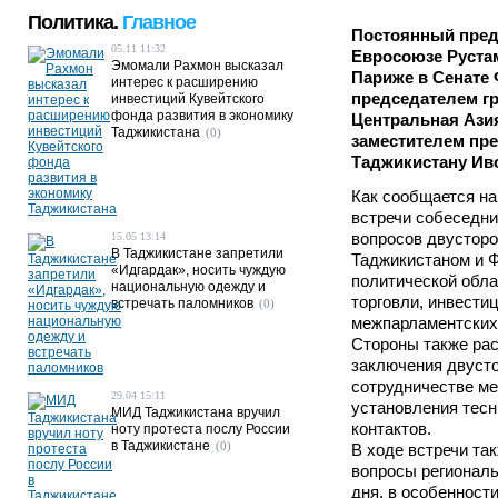
Политика.
Главное
Постоянный пред
05.11 11:32
Евросоюзе Руста
Эмомали Рахмон высказал
Париже в Сенате 
интерес к расширению
председателем г
инвестиций Кувейтского
фонда развития в экономику
Центральная Ази
Таджикистана
(0)
заместителем пр
Таджикистану Иво
Как сообщается на
встречи собеседни
вопросов двустор
15.05 13:14
В Таджикистане запретили
Таджикистаном и Ф
«Идгардак», носить чуждую
политической обла
национальную одежду и
торговли, инвестиц
встречать паломников
(0)
межпарламентских
Стороны также ра
заключения двусто
сотрудничестве ме
29.04 15:11
установления тес
МИД Таджикистана вручил
контактов.
ноту протеста послу России
в Таджикистане
(0)
В ходе встречи та
вопросы региональ
дня, в особенности