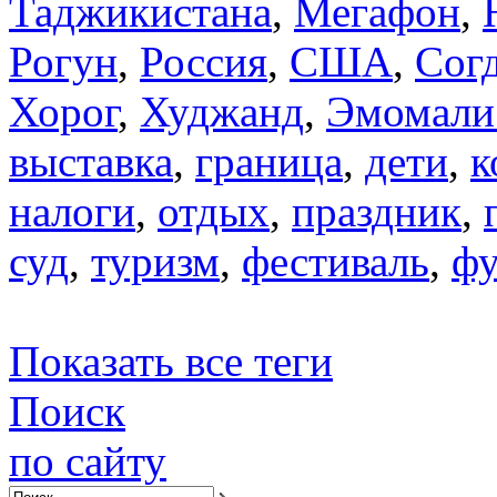
Таджикистана
,
Мегафон
,
Рогун
,
Россия
,
США
,
Сог
Хорог
,
Худжанд
,
Эмомали
выставка
,
граница
,
дети
,
к
налоги
,
отдых
,
праздник
,
суд
,
туризм
,
фестиваль
,
фу
Показать все теги
Поиск
по сайту