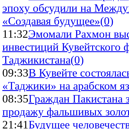
эпоху обсудили на Межд
«Создавая будущее»
(0)
11:32
Эмомали Рахмон выс
инвестиций Кувейтского ф
Таджикистана
(0)
09:33
В Кувейте состоялас
«Таджики» на арабском я
08:35
Граждан Пакистана 
продажу фальшивых золо
21:41
Будущее человечест