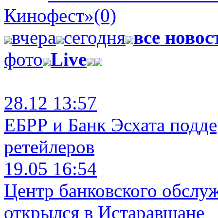
Кинофест»
(0)
вчера
сегодня
все новос
фото
Live
28.12 13:57
ЕБРР и Банк Эсхата подд
ретейлеров
19.05 16:54
Центр банковского обслу
открылся в Истаравшане