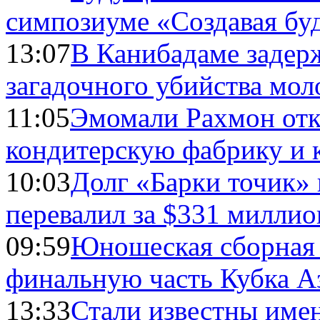
симпозиуме «Создавая бу
13:07
В Канибадаме задер
загадочного убийства мо
11:05
Эмомали Рахмон отк
кондитерскую фабрику и 
10:03
Долг «Барки точик»
перевалил за $331 миллио
09:59
Юношеская сборная
финальную часть Кубка А
13:33
Стали известны имен