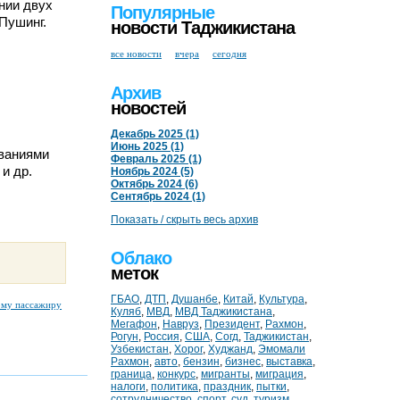
нии двух
Популярные
Пушинг.
новости Таджикистана
все новости
вчера
сегодня
Архив
новостей
Декабрь 2025 (1)
Июнь 2025 (1)
ованиями
Февраль 2025 (1)
и др.
Ноябрь 2024 (5)
Октябрь 2024 (6)
Сентябрь 2024 (1)
Показать / скрыть весь архив
Облако
меток
ГБАО
,
ДТП
,
Душанбе
,
Китай
,
Культура
,
ому пассажиру
Куляб
,
МВД
,
МВД Таджикистана
,
Мегафон
,
Навруз
,
Президент
,
Рахмон
,
Рогун
,
Россия
,
США
,
Согд
,
Таджикистан
,
Узбекистан
,
Хорог
,
Худжанд
,
Эмомали
Рахмон
,
авто
,
бензин
,
бизнес
,
выставка
,
граница
,
конкурс
,
мигранты
,
миграция
,
налоги
,
политика
,
праздник
,
пытки
,
сотрудничество
,
спорт
,
суд
,
туризм
,