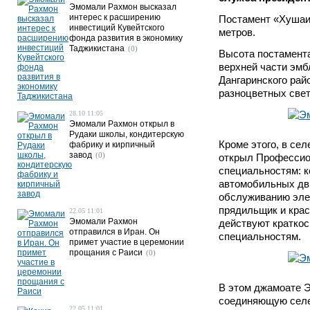
Эмомали Рахмон высказал
интерес к расширению
Постамент «Хушаи 
инвестиций Кувейтского
метров.
фонда развития в экономику
Таджикистана
(0)
Высота постамента
верхней части эмб
Дангаринского рай
разноцветных свет
28.10 11:05
Эмомали Рахмон открыл в
Рудаки школы, кондитерскую
Кроме этого, в се
фабрику и кирпичный
завод
(0)
открыл Профессион
специальностям: к
автомобильных дви
обслуживанию элек
прядильщик и крас
22.05 11:01
Эмомали Рахмон
действуют краткос
отправился в Иран. Он
специальностям.
примет участие в церемонии
прощания с Раиси
(0)
В этом джамоате 
соединяющую селен
22.05 11:01