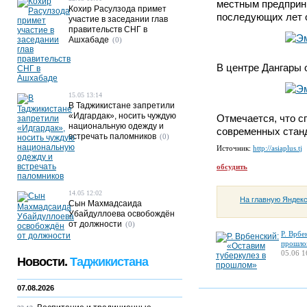
местным предприн
Кохир Расулзода примет
последующих лет о
участие в заседании глав
правительств СНГ в
Ашхабаде
(0)
В центре Дангары 
15.05 13:14
В Таджикистане запретили
«Идгардак», носить чуждую
Отмечается, что с
национальную одежду и
современных станд
встречать паломников
(0)
Источник:
http://asiaplus.tj
обсудить
14.05 12:02
На главную Яндек
Сын Махмадсаида
Убайдуллоева освобождён
от должности
(0)
Р. Врбе
прошло
05.06 1
Новости.
Таджикистана
07.08.2026