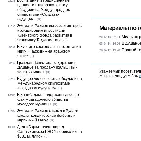
Воспитание и традиционные
22:12
ценности в цифровую эпоху
обсудили на Международном
симпозиуме «Создавая
будущее»
(0)
Эмомали Рахмон высказал интерес
11:32
Материалы по т
к расширению инвестиций
Кувейтского фонда развития в
Миллион р
20.02.16, 07:34
экономику Таджикистана
(0)
В Душанбе
03.04.14, 16:26
В Кувейте состоялась презентация
09:33
Полный те
20.04.12, 19:28
книги «Таджики» на арабском
языке
(0)
Граждан Пакистана задержали в
08:35
Душанбе за продажу фальшивых
Уважаемый посетитель
золотых монет
(0)
Мы рекомендуем Вам
Будущее человечества обсудили на
21:41
Международном симпозиуме
«Создавая будущее»
(0)
В Канибадаме задержаны двое по
13:07
факту загадочного убийства
молодого мужчины
(0)
Эмомали Рахмон открыл в Рудаки
11:05
школы, кондитерскую фабрику и
кирпичный завод
(0)
Долг «Барки точик» перед
10:03
Сангтудинской ГЭС-1 перевалил за
$331 миллион
(0)