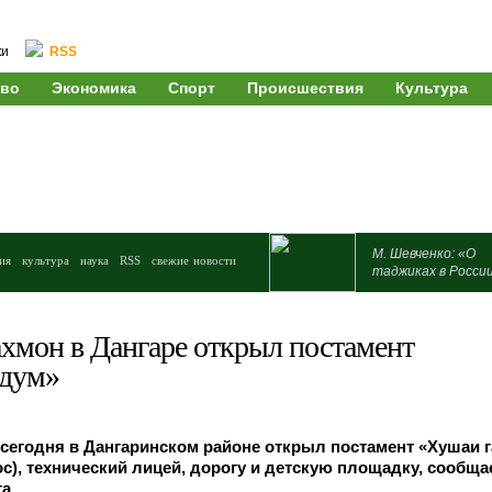
ки
RSS
во
Экономика
Спорт
Происшествия
Культура
М. Шевченко: «О
ия
культура
наука
RSS
свежие новости
таджиках в Росси
хмон в Дангаре открыл постамент
ндум»
сегодня в Дангаринском районе открыл постамент «Хушаи 
), технический лицей, дорогу и детскую площадку, сообщае
а.