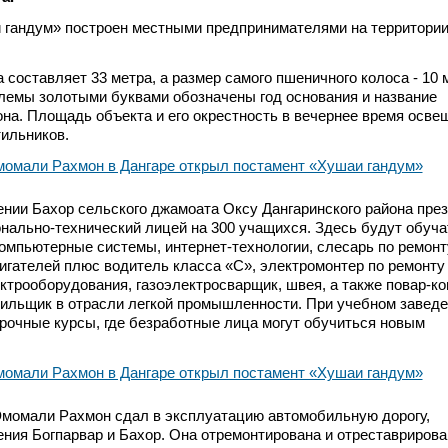
гандум» построен местными предпринимателями на территории 
 составляет 33 метра, а размер самого пшеничного колоса - 10 
лемы золотыми буквами обозначены год основания и название
она. Площадь объекта и его окрестность в вечернее время осве
ильников.
лении Бахор сельского джамоата Оксу Дангаринского района пре
ально-технический лицей на 300 учащихся. Здесь будут обуча
омпьютерные системы, интернет-технологии, слесарь по ремонт
гателей плюс водитель класса «С», электромонтер по ремонту
трооборудования, газоэлектросварщик, швея, а также повар-ко
ильщик в отрасли легкой промышленности. При учебном заведе
рочные курсы, где безработные лица могут обучиться новым
Эмомали Рахмон сдал в эксплуатацию автомобильную дорогу,
ия Богпарвар и Бахор. Она отремонтирована и отреставрирова