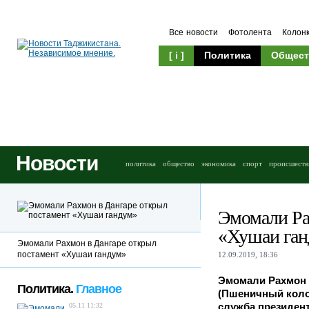
Все новости
Фотолента
Колон
[ i ]
Политика
Общест
Новости
политика
общество
экономика
спорт
происшеств
Эмомали Ра
«Хушаи га
Эмомали Рахмон в Дангаре открыл
постамент «Хушаи гандум»
12.09.2019, 18:36
Эмомали Рахмон 
Политика.
Главное
(Пшеничный колос
служба президент
05.11 11:32