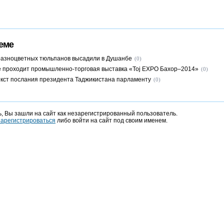
еме
азноцветных тюльпанов высадили в Душанбе
(0)
 проходит промышленно-торговая выставка «Toj EXPO Бахор–2014»
(0)
кст послания президента Таджикистана парламенту
(0)
, Вы зашли на сайт как незарегистрированный пользователь.
зарегистрироваться
либо войти на сайт под своим именем.