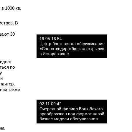
в 1000 кв.
метров. В
щают 30
19.05 16:54
Центр банковского обслуживания
«Саноатсодиротбанка» открылся
в Истаравшане
зидент
ться по
у
 и
ндитер,
нии также
02.11 09:42
Очередной филиал Банк Эсхата
преобразован под формат новой
бизнес-модели обслуживания
на