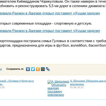
имателем Киёмиддином Чорикуловым. Он также намерен в тече
бновить и реконструировать 5,5 км дорог в селениях джамоата 
открыл современные площадки - спортивную и детскую.
портплощадки построила семья Гуловых в соответствии с треб
артов, предназначена для игры в футбол, волейбол, баскетбол 
са
Сохранить в:
нский: «Оставим туберкулез в
А. Шералиев: Объяснить кажд
м»
невозможно
6:50
05.06 16:53