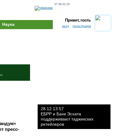
07.08 02:59
Привет, гость
Наука
вход
регистрация
и»
28.12 13:57
ЕБРР и Банк Эсхата
поддерживают таджикских
гандум»
ретейлеров
т пресс-