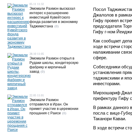
05.11 11:32
Эмомали Рахмон высказал
Посол Таджикиста
интерес к расширению
Джалолов в рамках
инвестиций Кувейтского
Гифу провел встре
фонда развития в экономику
председателя Тор
Таджикистана
(0)
Гифу г-ном Йеидж
Как сообщает деп
ходе встречи стор
налаживании связ
28.10 11:05
сфере.
Эмомали Рахмон открыл в
Рудаки школы, кондитерскую
Собеседники обсу
фабрику и кирпичный
завод
(0)
установления прям
таджикскими и яп
инвесторами.
Мирзошариф Джало
22.05 11:01
префектуру Гифу с
Эмомали Рахмон
отправился в Иран. Он
В рамках данного 
примет участие в церемонии
посла с вице-Губе
прощания с Раиси
(0)
Таканори Каваи.
В ходе встречи ст