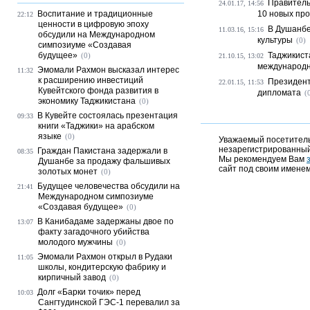
Правитель
24.01.17, 14:56
Воспитание и традиционные
10 новых прое
22:12
ценности в цифровую эпоху
В Душанбе
11.03.16, 15:16
обсудили на Международном
культуры
(0)
симпозиуме «Создавая
будущее»
Таджикист
(0)
21.10.15, 13:02
международн
Эмомали Рахмон высказал интерес
11:32
к расширению инвестиций
Президент
22.01.15, 11:53
Кувейтского фонда развития в
дипломата
(
экономику Таджикистана
(0)
В Кувейте состоялась презентация
09:33
книги «Таджики» на арабском
языке
(0)
Уважаемый посетитель,
незарегистрированный
Граждан Пакистана задержали в
08:35
Мы рекомендуем Вам
Душанбе за продажу фальшивых
сайт под своим именем
золотых монет
(0)
Будущее человечества обсудили на
21:41
Международном симпозиуме
«Создавая будущее»
(0)
В Канибадаме задержаны двое по
13:07
факту загадочного убийства
молодого мужчины
(0)
Эмомали Рахмон открыл в Рудаки
11:05
школы, кондитерскую фабрику и
кирпичный завод
(0)
Долг «Барки точик» перед
10:03
Сангтудинской ГЭС-1 перевалил за