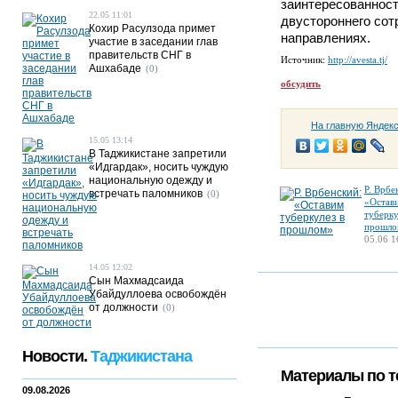
заинтересованност
22.05 11:01
двустороннего сот
Кохир Расулзода примет
направлениях.
участие в заседании глав
правительств СНГ в
Источник:
http://avesta.tj/
Ашхабаде
(0)
обсудить
На главную Яндек
15.05 13:14
В Таджикистане запретили
«Идгардак», носить чуждую
национальную одежду и
Р. Врбе
встречать паломников
(0)
«Остав
туберку
прошло
05.06 1
14.05 12:02
Сын Махмадсаида
Убайдуллоева освобождён
от должности
(0)
Новости.
Таджикистана
Материалы по т
09.08.2026