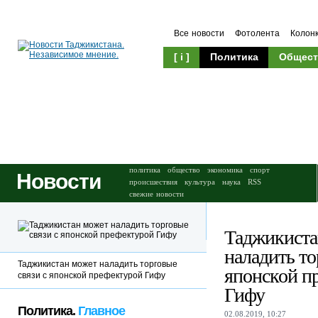
Все новости
Фотолента
Колон
[ i ]
Политика
Общест
Происшествия
Культура
политика
общество
экономика
спорт
Новости
происшествия
культура
наука
RSS
свежие новости
Таджикиста
наладить то
Таджикистан может наладить торговые
японской п
связи с японской префектурой Гифу
Гифу
Политика.
Главное
02.08.2019, 10:27