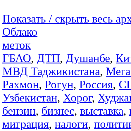
Показать / скрыть весь ар
Облако
меток
ГБАО
,
ДТП
,
Душанбе
,
Ки
МВД Таджикистана
,
Мега
Рахмон
,
Рогун
,
Россия
,
С
Узбекистан
,
Хорог
,
Худжа
бензин
,
бизнес
,
выставка
,
миграция
,
налоги
,
полити