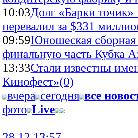
10:03
Долг «Барки точик»
перевалил за $331 миллио
09:59
Юношеская сборная
финальную часть Кубка А
13:33
Стали известны имен
Кинофест»
(0)
вчера
сегодня
все новос
фото
Live
28.12 13:57