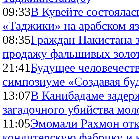
09:33
В Кувейте состоялас
«Таджики» на арабском я
08:35
Граждан Пакистана 
продажу фальшивых золо
21:41
Будущее человечест
симпозиуме «Создавая бу
13:07
В Канибадаме задер
загадочного убийства мо
11:05
Эмомали Рахмон отк
кондитерскую фабрику и 