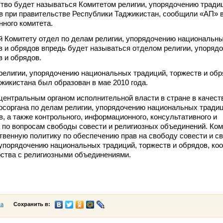
тво будет называться Комитетом религии, упорядочению тради
в при правительстве Республики Таджикистан, сообщили «АП» в
ного комитета.
 Комитету отдел по делам религии, упорядочению национальн
в и обрядов впредь будет называться отделом религии, упоряд
в и обрядов.
религии, упорядочению национальных традиций, торжеств и обр
жикистана был образован в мае 2010 года.
центральным органом исполнительной власти в стране в качест
осоргана по делам религии, упорядочению национальных традиц
в, а также контрольного, информационного, консультативного и
а по вопросам свободы совести и религиозных объединений. Ком
твенную политику по обеспечению прав на свободу совести и с
упорядочению национальных традиций, торжеств и обрядов, ко
ства с религиозными объединениями.
са
Сохранить в: