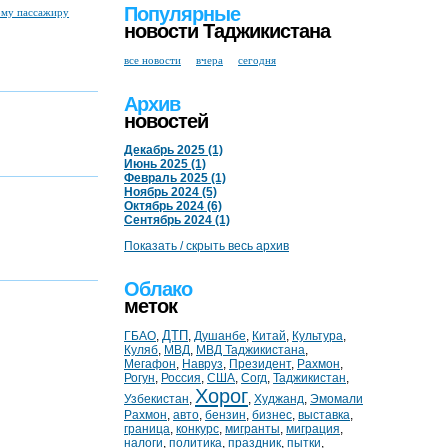
Популярные
ому пассажиру
новости Таджикистана
все новости
вчера
сегодня
Архив
новостей
Декабрь 2025 (1)
Июнь 2025 (1)
Февраль 2025 (1)
Ноябрь 2024 (5)
Октябрь 2024 (6)
Сентябрь 2024 (1)
Показать / скрыть весь архив
Облако
меток
ДТП
ГБАО
,
,
Душанбе
,
Китай
,
Культура
,
Куляб
,
МВД
,
МВД Таджикистана
,
Мегафон
,
Навруз
,
Президент
,
Рахмон
,
Рогун
,
Россия
,
США
,
Согд
,
Таджикистан
,
Хорог
Узбекистан
,
,
Худжанд
,
Эмомали
Рахмон
,
авто
,
бензин
,
бизнес
,
выставка
,
граница
,
конкурс
,
мигранты
,
миграция
,
налоги
,
политика
,
праздник
,
пытки
,