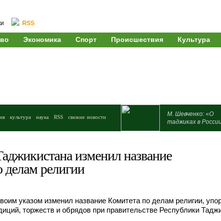
ки
RSS
во
Экономика
Спорт
Происшествия
Культура
М. Шевченко: «О
ия
культура
наука
RSS
свежие новости
таджиках в Росси
Таджикистана изменил название
о делам религии
оим указом изменил название Комитета по делам религии, уп
иций, торжеств и обрядов при правительстве Республики Таджи