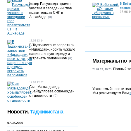
Кохир Расулзода примет
Р. Врбе
прошло
участие в заседании глав
05.06 1
правительств СНГ в
Ашхабаде
(0)
15.05 13:14
В Таджикистане запретили
«Идгардак», носить чуждую
национальную одежду и
встречать паломников
(0)
Материалы по т
Полный те
26.04.13, 16:25
14.05 12:02
Сын Махмадсаида
Уважаемый посетитель
Убайдуллоева освобождён
Мы рекомендуем Вам
от должности
(0)
Новости.
Таджикистана
07.08.2026