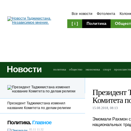
Все новости
Фотолента
Колон
[ i ]
Политика
Общест
Новости
политика
общество
экономика
спорт
происшеств
Президент 
Комитета п
Президент Таджикистана изменил
название Комитета по делам религии
15.08.2018, 08:13
Эмомали Рахмон св
Политика.
Главное
национальных трад
05.11 11:32