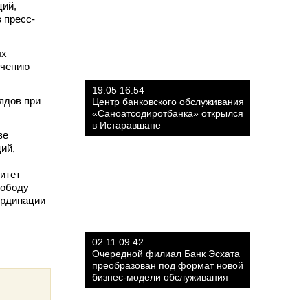
ций,
 пресс-
ых
очению
19.05 16:54
ядов при
Центр банковского обслуживания
«Саноатсодиротбанка» открылся
в Истаравшане
ве
ий,
итет
вободу
ординации
02.11 09:42
Очередной филиал Банк Эсхата
преобразован под формат новой
бизнес-модели обслуживания