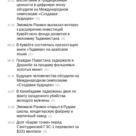
Воспитание и традиционные
22:12
ценности в цифровую эпоху
обсудили на Международном
симпозиуме «Создавая
будущее»
(0)
Эмомали Рахмон высказал интерес
11:32
к расширению инвестиций
Кувейтского фонда развития в
экономику Таджикистана
(0)
В Кувейте состоялась презентация
09:33
книги «Таджики» на арабском
языке
(0)
Граждан Пакистана задержали в
08:35
Душанбе за продажу фальшивых
золотых монет
(0)
Будущее человечества обсудили на
21:41
Международном симпозиуме
«Создавая будущее»
(0)
В Канибадаме задержаны двое по
13:07
факту загадочного убийства
молодого мужчины
(0)
Эмомали Рахмон открыл в Рудаки
11:05
школы, кондитерскую фабрику и
кирпичный завод
(0)
Долг «Барки точик» перед
10:03
Сангтудинской ГЭС-1 перевалил за
$331 миллион
(0)