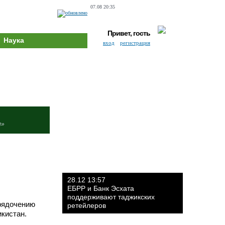
07.08 20:35
Привет, гость
Наука
вход
регистрация
и»
28.12 13:57
ЕБРР и Банк Эсхата
поддерживают таджикских
орядочению
ретейлеров
кистан.