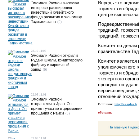
Впредь это ведомс
Эмомали Рахмон высказал
интерес к расширению
торжеств и обрядо
инвестиций Кувейтского
центре вышеназван
фонда развития в экономику
Таджикистана
(0)
Подведомственный
традиций, торжест
традиций, торжест
Комитет по делам 
правительстве Тад
28.10 11:05
Эмомали Рахмон открыл в
Рудаки школы, кондитерскую
Комитет является 
фабрику и кирпичный
уполномоченного г
завод
(0)
торжеств и обрядо
экспертного орган
проводит государс
вероисповедания, 
22.05 11:01
отношений государ
Эмомали Рахмон
отправился в Иран. Он
Источник:
http://asiaplus.tj
примет участие в церемонии
обсудить
прощания с Раиси
(0)
На главную Яндек
22.05 11:01