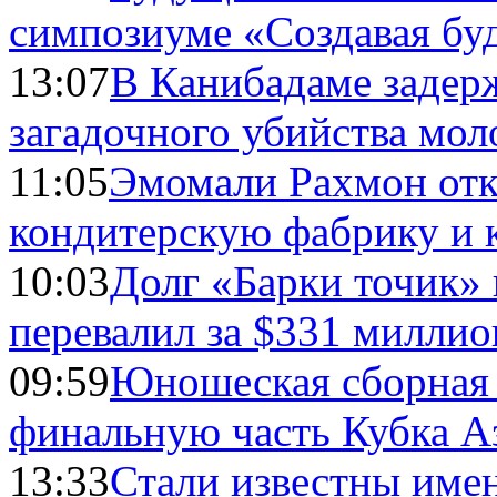
симпозиуме «Создавая бу
13:07
В Канибадаме задер
загадочного убийства мо
11:05
Эмомали Рахмон отк
кондитерскую фабрику и 
10:03
Долг «Барки точик»
перевалил за $331 миллио
09:59
Юношеская сборная
финальную часть Кубка А
13:33
Стали известны имен