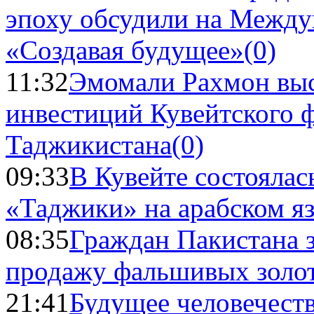
эпоху обсудили на Межд
«Создавая будущее»
(0)
11:32
Эмомали Рахмон выс
инвестиций Кувейтского ф
Таджикистана
(0)
09:33
В Кувейте состоялас
«Таджики» на арабском я
08:35
Граждан Пакистана 
продажу фальшивых золо
21:41
Будущее человечест