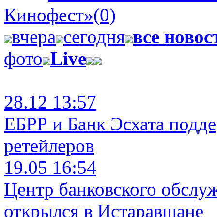
Кинофест»
(0)
вчера
сегодня
все новос
фото
Live
28.12 13:57
ЕБРР и Банк Эсхата подд
ретейлеров
19.05 16:54
Центр банковского обслу
открылся в Истаравшане