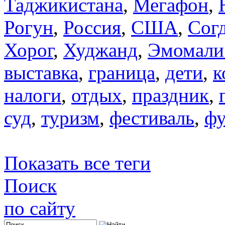
Таджикистана
,
Мегафон
,
Рогун
,
Россия
,
США
,
Сог
Хорог
,
Худжанд
,
Эмомали
выставка
,
граница
,
дети
,
к
налоги
,
отдых
,
праздник
,
суд
,
туризм
,
фестиваль
,
фу
Показать все теги
Поиск
по сайту