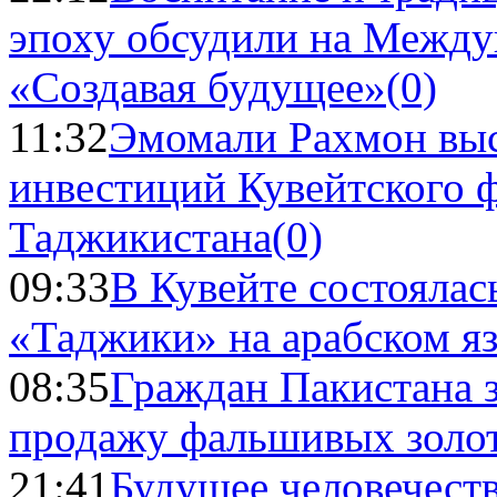
эпоху обсудили на Межд
«Создавая будущее»
(0)
11:32
Эмомали Рахмон выс
инвестиций Кувейтского ф
Таджикистана
(0)
09:33
В Кувейте состоялас
«Таджики» на арабском я
08:35
Граждан Пакистана 
продажу фальшивых золо
21:41
Будущее человечест