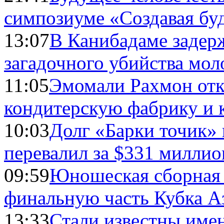
симпозиуме «Создавая бу
13:07
В Канибадаме задер
загадочного убийства мо
11:05
Эмомали Рахмон отк
кондитерскую фабрику и 
10:03
Долг «Барки точик»
перевалил за $331 миллио
09:59
Юношеская сборная
финальную часть Кубка А
13:33
Стали известны имен