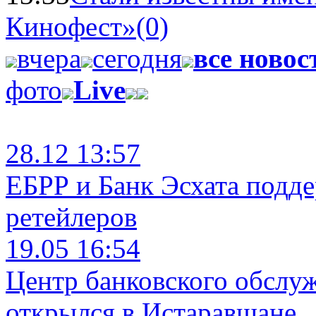
Кинофест»
(0)
вчера
сегодня
все новос
фото
Live
28.12 13:57
ЕБРР и Банк Эсхата подд
ретейлеров
19.05 16:54
Центр банковского обслу
открылся в Истаравшане