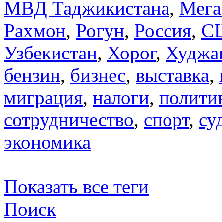
МВД Таджикистана
,
Мега
Рахмон
,
Рогун
,
Россия
,
С
Узбекистан
,
Хорог
,
Худжа
бензин
,
бизнес
,
выставка
,
миграция
,
налоги
,
полити
сотрудничество
,
спорт
,
су
экономика
Показать все теги
Поиск