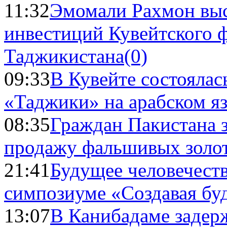
11:32
Эмомали Рахмон выс
инвестиций Кувейтского ф
Таджикистана
(0)
09:33
В Кувейте состоялас
«Таджики» на арабском я
08:35
Граждан Пакистана 
продажу фальшивых золо
21:41
Будущее человечест
симпозиуме «Создавая бу
13:07
В Канибадаме задер