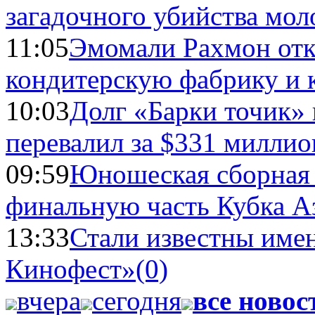
загадочного убийства мо
11:05
Эмомали Рахмон отк
кондитерскую фабрику и 
10:03
Долг «Барки точик»
перевалил за $331 миллио
09:59
Юношеская сборная
финальную часть Кубка А
13:33
Стали известны имен
Кинофест»
(0)
вчера
сегодня
все новос