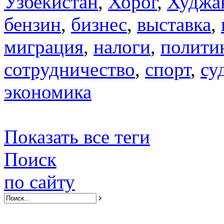
Узбекистан
,
Хорог
,
Худжа
бензин
,
бизнес
,
выставка
,
миграция
,
налоги
,
полити
сотрудничество
,
спорт
,
су
экономика
Показать все теги
Поиск
по сайту