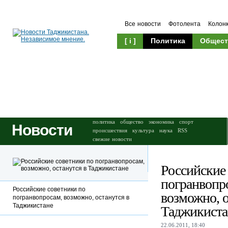
Все новости
Фотолента
Колон
[ i ]
Политика
Общест
Происшествия
Культура
политика
общество
экономика
спорт
Новости
происшествия
культура
наука
RSS
свежие новости
Российские
погранвопр
Российские советники по
возможно, о
погранвопросам, возможно, останутся в
Таджикистане
Таджикиста
22.06.2011, 18:40