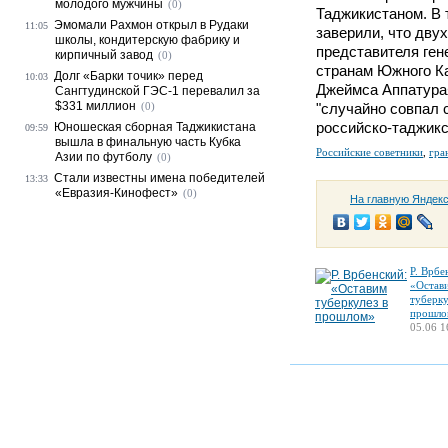
молодого мужчины
(0)
Таджикистаном. В 
Эмомали Рахмон открыл в Рудаки
11:05
заверили, что дву
школы, кондитерскую фабрику и
представителя ген
кирпичный завод
(0)
странам Южного Ка
Долг «Барки точик» перед
10:03
Джеймса Аппатурая
Сангтудинской ГЭС-1 перевалил за
$331 миллион
(0)
"случайно совпал 
российско-таджикс
Юношеская сборная Таджикистана
09:59
вышла в финальную часть Кубка
Российские советники
,
гра
Азии по футболу
(0)
Стали известны имена победителей
13:33
«Евразия-Кинофест»
(0)
На главную Яндек
Р. Врбе
«Остав
туберку
прошло
05.06 1