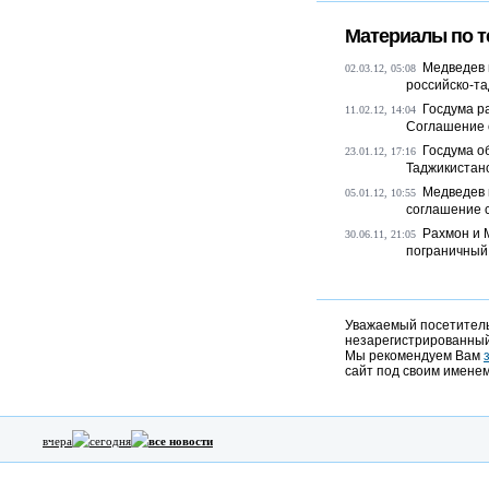
Материалы по т
Медведев 
02.03.12, 05:08
российско-та
Госдума р
11.02.12, 14:04
Соглашение о
Госдума о
23.01.12, 17:16
Таджикистано
Медведев 
05.01.12, 10:55
соглашение с
Рахмон и 
30.06.11, 21:05
пограничный
Уважаемый посетитель,
незарегистрированный
Мы рекомендуем Вам
сайт под своим именем
вчера
сегодня
все новости