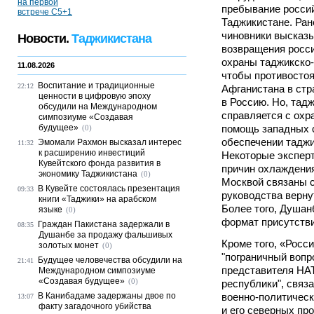
пребывание россий
Таджикистане. Ран
чиновники высказ
Новости.
Таджикистана
возвращения росси
охраны таджикско-
11.08.2026
чтобы противостоя
Воспитание и традиционные
22:12
Афганистана в стр
ценности в цифровую эпоху
в Россию. Но, тадж
обсудили на Международном
справляется с охр
симпозиуме «Создавая
будущее»
помощь западных 
(0)
обеспечении таджи
Эмомали Рахмон высказал интерес
11:32
к расширению инвестиций
Некоторые эксперт
Кувейтского фонда развития в
причин охлаждени
экономику Таджикистана
(0)
Москвой связаны 
В Кувейте состоялась презентация
09:33
руководства верну
книги «Таджики» на арабском
Более того, Душан
языке
(0)
формат присутстви
Граждан Пакистана задержали в
08:35
Душанбе за продажу фальшивых
Кроме того, «Росси
золотых монет
(0)
"пограничный вопр
Будущее человечества обсудили на
21:41
представителя НА
Международном симпозиуме
«Создавая будущее»
(0)
республики", связ
В Канибадаме задержаны двое по
военно-политическ
13:07
факту загадочного убийства
и его северных пр