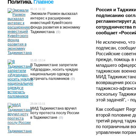
Политика.
Главное
Россия и Таджики
05.11 11:32
Эмомали Рахмон высказал
подписанию согл
интерес к расширению
регламентирует 
инвестиций Кувейтского
сотрудничества 
фонда развития в экономику
Таджикистана
(0)
сообщает «Россий
Не исключено, что
подписан, сообщи
Российские советни
прежде, помощь в 
15.05 13:14
младшего офицерск
В Таджикистане запретили
«Идгардак», носить чуждую
таджикских военно
национальную одежду и
МИД Таджикистана
встречать паломников
(0)
возвращения росси
таджикско-афганск
поскольку Таджики
этой задачей", - п
29.04 15:11
МИД Таджикистана вручил
Как сообщает Regn
ноту протеста послу России
второй половине д
в Таджикистане
(0)
третий раунд тадж
по пограничным во
управлении погра