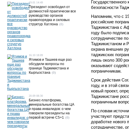
Государственного 
19.01 14:49
Президент освободил от
безопасности Тадж
должностей практически все
руководство органов
Напомним, что с 19
правопорядка и силовых
российские погран
структур Хатлона
(0)
Таджикистана с Аф
году было подписа
сотрудничестве п
Таджикистаном и Р
охрана внешних р
таджикских погран
16.10 18:09
Ятимов и Ташиев еще раз
лишь около 300 ро
обсудили вопросы по
оказывают содейс
границе Таджикистана и
пограничникам.
Кыргызстана
(0)
Срок действия Сог
году, и в этой свя
новый проект, опр
Таджикистане росс
20.09 08:30
Бизнес-платформа,
пограничным вопр
минеральные богатства ЦА
и права инвалидов: о чем
По словам источни
говорили президенты на
участвуют предста
первой встрече C5+1
(0)
доработке нового 
сотрудничестве, 