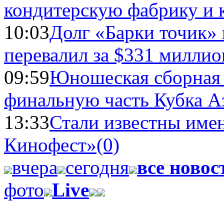
кондитерскую фабрику и 
10:03
Долг «Барки точик»
перевалил за $331 миллио
09:59
Юношеская сборная
финальную часть Кубка А
13:33
Стали известны имен
Кинофест»
(0)
вчера
сегодня
все новос
фото
Live