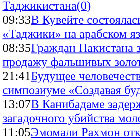
Таджикистана
(0)
09:33
В Кувейте состоялас
«Таджики» на арабском я
08:35
Граждан Пакистана 
продажу фальшивых золо
21:41
Будущее человечест
симпозиуме «Создавая бу
13:07
В Канибадаме задер
загадочного убийства мо
11:05
Эмомали Рахмон отк