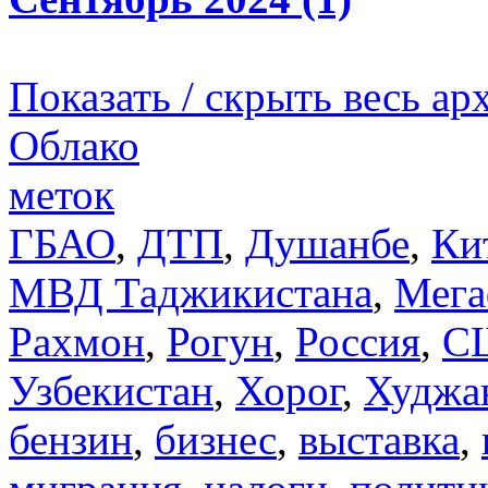
Показать / скрыть весь ар
Облако
меток
ГБАО
,
ДТП
,
Душанбе
,
Ки
МВД Таджикистана
,
Мега
Рахмон
,
Рогун
,
Россия
,
С
Узбекистан
,
Хорог
,
Худжа
бензин
,
бизнес
,
выставка
,