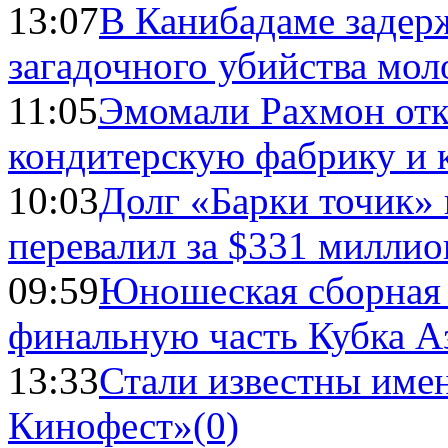
13:07
В Канибадаме задер
загадочного убийства мо
11:05
Эмомали Рахмон отк
кондитерскую фабрику и 
10:03
Долг «Барки точик»
перевалил за $331 миллио
09:59
Юношеская сборная
финальную часть Кубка А
13:33
Стали известны имен
Кинофест»
(0)