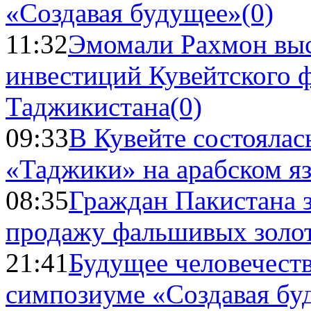
«Создавая будущее»
(0)
11:32
Эмомали Рахмон выс
инвестиций Кувейтского ф
Таджикистана
(0)
09:33
В Кувейте состоялас
«Таджики» на арабском я
08:35
Граждан Пакистана 
продажу фальшивых золо
21:41
Будущее человечест
симпозиуме «Создавая бу