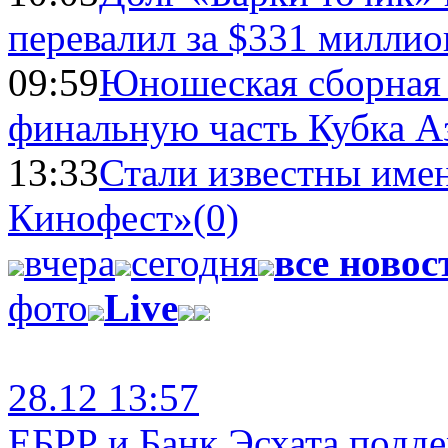
перевалил за $331 миллио
09:59
Юношеская сборная
финальную часть Кубка А
13:33
Стали известны имен
Кинофест»
(0)
вчера
сегодня
все новос
фото
Live
28.12 13:57
ЕБРР и Банк Эсхата подд