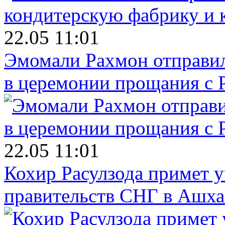
22.05 11:01
Эмомали Рахмон отправил
в церемонии прощания с 
22.05 11:01
Кохир Расулзода примет у
правительств СНГ в Ашха