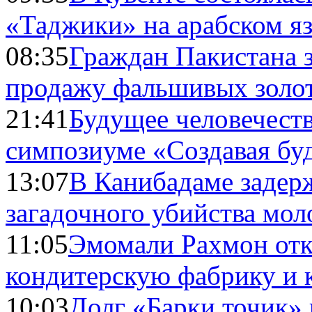
«Таджики» на арабском я
08:35
Граждан Пакистана 
продажу фальшивых золо
21:41
Будущее человечест
симпозиуме «Создавая бу
13:07
В Канибадаме задер
загадочного убийства мо
11:05
Эмомали Рахмон отк
кондитерскую фабрику и 
10:03
Долг «Барки точик»