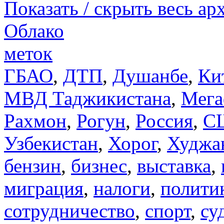
Показать / скрыть весь ар
Облако
меток
ГБАО
,
ДТП
,
Душанбе
,
Ки
МВД Таджикистана
,
Мега
Рахмон
,
Рогун
,
Россия
,
С
Узбекистан
,
Хорог
,
Худжа
бензин
,
бизнес
,
выставка
,
миграция
,
налоги
,
полити
сотрудничество
,
спорт
,
су