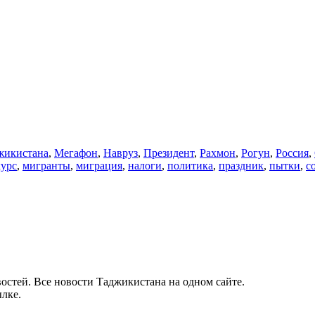
икистана
,
Мегафон
,
Навруз
,
Президент
,
Рахмон
,
Рогун
,
Россия
,
курс
,
мигранты
,
миграция
,
налоги
,
политика
,
праздник
,
пытки
,
с
остей. Все новости Таджикистана на одном сайте.
лке.