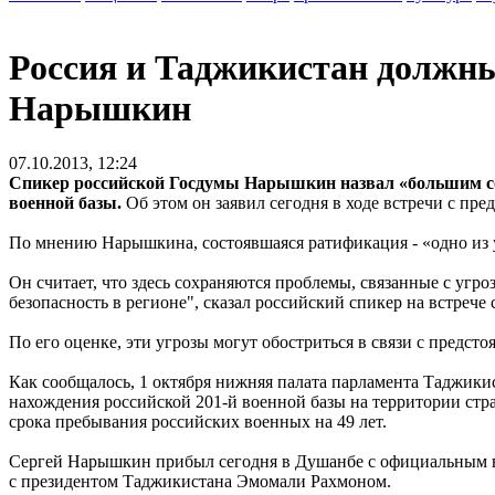
Россия и Таджикистан должны
Нарышкин
07.10.2013, 12:24
Спикер российской Госдумы Нарышкин назвал «большим со
военной базы.
Об этом он заявил сегодня в ходе встречи с п
По мнению Нарышкина, состоявшаяся ратификация - «одно из у
Он считает, что здесь сохраняются проблемы, связанные с уг
безопасность в регионе", сказал российский спикер на встрече
По его оценке, эти угрозы могут обостриться в связи с предс
Как сообщалось, 1 октября нижняя палата парламента Таджик
нахождения российской 201-й военной базы на территории стр
срока пребывания российских военных на 49 лет.
Сергей Нарышкин прибыл сегодня в Душанбе с официальным виз
с президентом Таджикистана Эмомали Рахмоном.