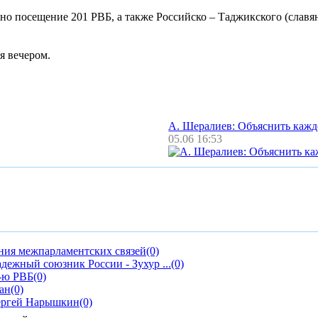
посещение 201 РВБ, а также Российско – Таджикского (славянс
я вечером.
А. Шералиев: Объяснить каж
05.06 16:53
ния межпарламентских связей
(0)
дежный союзник России - Зухур ...
(0)
1-ю РВБ
(0)
ан
(0)
Сергей Нарышкин
(0)