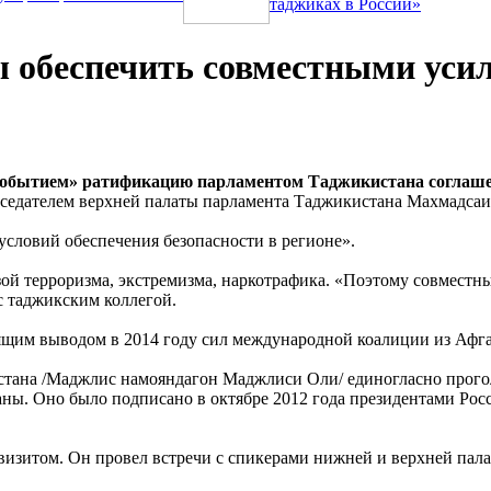
таджиках в России»
 обеспечить совместными усили
бытием» ратификацию парламентом Таджикистана соглашения
редседателем верхней палаты парламента Таджикистана Махмадса
словий обеспечения безопасности в регионе».
розой терроризма, экстремизма, наркотрафика. «Поэтому совмес
 с таджикским коллегой.
тоящим выводом в 2014 году сил международной коалиции из Афга
истана /Маджлис намояндагон Маджлиси Оли/ единогласно прого
аны. Оно было подписано в октябре 2012 года президентами Ро
итом. Он провел встречи с спикерами нижней и верхней палаты