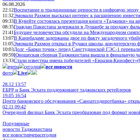
06.08.2026
22:12
Воспитание и традиционные ценности в цифровую эпоху
11:32
Эмомали Рахмон высказал интерес к расширению инвести
09:33
В Кувейте состоялась презентация книги «Таджики» на а
08:35
Граждан Пакистана задержали в Душанбе за продажу фал
21:41
Будущее человечества обсудили на Международном симпо
13:07
В Канибадаме задержаны двое по факту загадочного уби
11:05
Эмомали Рахмон открыл в Рудаки школы, кондитерскую 
10:03
Долг «Барки точик» перед Сангтудинской ГЭС-1 перевали
09:59
Юношеская сборная Таджикистана вышла в финальную ча
13:33
Стали известны имена победителей «Евразия-Кинофест»
(
вчера
сегодня
все новости
фото
Live
28.12 13:57
ЕБРР и Банк Эсхата поддерживают таджикских ретейлеров
19.05 16:54
Центр банковского обслуживания «Саноатсодиротбанка» откр
02.11 09:42
Очередной филиал Банк Эсхата преобразован под формат ново
Популярные
новости Таджикистана
все новости
вчера
сегодня