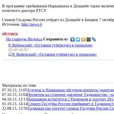
В программу пребывания Нарышкина в Душанбе также включено 
почетного доктора РТСУ.
Спикер Госдумы России отбудет из Душанбе в Бишкек 7 октябр
Источник:
http://news.tj
обсудить
На главную Яндекса
Сохранить в:
Р. Врбенский: «Оставим туберкулез в прошлом»
05.06 16:50
Материалы по теме
07.10.13, 11:05
Зухуров и Нарышкин обсудили вопросы укрепле
07.10.13, 11:04
Несмотря на сторонее давление Таджикистан - на
04.10.13, 12:13
Нарышкин встретится с Рахмоном и посетит 20
01.10.13, 14:14
Спикер Госдумы России прибывает в Таджикист
22.08.13, 12:56
Таджикистан посетит спикер Госдумы России 