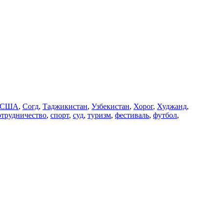
США
,
Согд
,
Таджикистан
,
Узбекистан
,
Хорог
,
Худжанд
,
отрудничество
,
спорт
,
суд
,
туризм
,
фестиваль
,
футбол
,