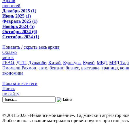
Архив
новостей
Декабрь 2025 (1)
Июнь 2025 (1)
Февраль 2025 (1)
Ноябрь 2024 (5)
Октябрь 2024 (6)
Сентябрь 2024 (1)
Показать / скрыть весь архив
Облако
меток
ГБАО
,
ДТП
,
Душанбе
,
Китай
,
Культура
,
Куляб
,
МВД
,
МВД Тадж
Эмомали Рахмон
,
авто
,
бензин
,
бизнес
,
выставка
,
граница
,
кон
экономика
Показать все теги
Поиск
по сайту
© 2011-2023 «Независимое мнение». Таджикский агрегатор нов
Любое использование материалов приветствуется при гиперссы