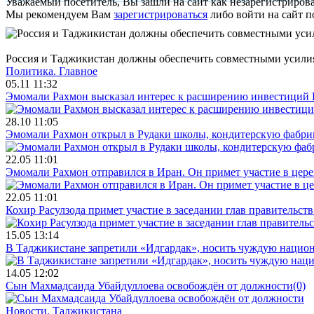
Уважаемый посетитель, Вы зашли на сайт как незарегистриров
Мы рекомендуем Вам
зарегистрироваться
либо войти на сайт п
Россия и Таджикистан должны обеспечить совместными усили
Политика.
Главное
05.11 11:32
Эмомали Рахмон высказал интерес к расширению инвестиций 
28.10 11:05
Эмомали Рахмон открыл в Рудаки школы, кондитерскую фабри
22.05 11:01
Эмомали Рахмон отправился в Иран. Он примет участие в цер
22.05 11:01
Кохир Расулзода примет участие в заседании глав правительс
15.05 13:14
В Таджикистане запретили «Идгардак», носить чуждую национ
14.05 12:02
Сын Махмадсаида Убайдуллоева освобождён от должности
(0)
Новости.
Таджикистана