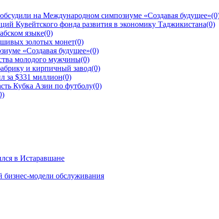
 обсудили на Международном симпозиуме «Создавая будущее»
(0
ций Кувейтского фонда развития в экономику Таджикистана
(0)
рабском языке
(0)
ьшивых золотых монет
(0)
зиуме «Создавая будущее»
(0)
йства молодого мужчины
(0)
фабрику и кирпичный завод
(0)
л за $331 миллион
(0)
сть Кубка Азии по футболу
(0)
0)
ылся в Истаравшане
й бизнес-модели обслуживания