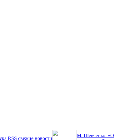
М. Шевченко: «О
ука
RSS
свежие новости