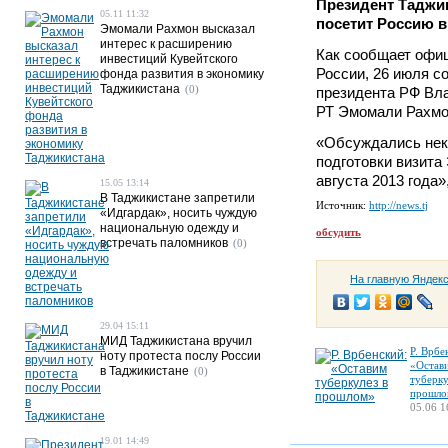
Президент Таджи
05.11 11:32
посетит Россию в 
Эмомали Рахмон высказал
интерес к расширению
Как сообщает офи
инвестиций Кувейтского
России, 26 июля с
фонда развития в экономику
Таджикистана
(0)
президента РФ Вл
РТ Эмомали Рахмо
«Обсуждались нек
подготовки визита
августа 2013 года»
15.05 13:14
В Таджикистане запретили
Источник:
http://news.tj
«Идгардак», носить чуждую
национальную одежду и
обсудить
встречать паломников
(0)
На главную Яндек
29.04 15:11
МИД Таджикистана вручил
Р. Врбе
ноту протеста послу России
«Остав
в Таджикистане
(0)
туберку
прошло
05.06 1
19.01 14:49