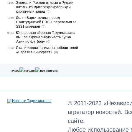
Эмомали Рахмон открыл в Рудаки
11:05
школы, кондитерскую фабрику и
кирпичный завод
(0)
Долг «Барки точик» перед
10:03
Сангтудинской ГЭС-1 перевалил за
$331 миллион
(0)
Юношеская сборная Таджикистана
09:59
вышла в финальную часть Кубка
Азии по футболу
(0)
Стали известны имена победителей
13:33
«Евразия-Кинофест»
(0)
вчера
сегодня
все новости
© 2011-2023 «Независ
агрегатор новостей. В
сайте.
Любое использование 