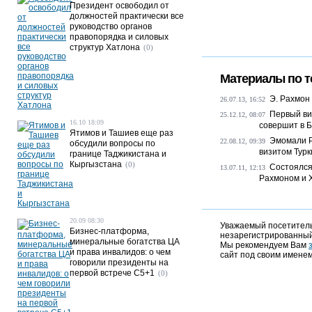
Президент освободил от
должностей практически все
руководство органов
правопорядка и силовых
структур Хатлона
(0)
Материалы по т
Э. Рахмон 
26.07.13, 16:52
Первый ви
25.12.12, 08:07
16.10 18:09
совершит в 
Ятимов и Ташиев еще раз
Эмомали Р
22.08.12, 09:39
обсудили вопросы по
визитом Тур
границе Таджикистана и
Кыргызстана
(0)
Состоялся
13.07.11, 12:13
Рахмоном и 
20.09 08:30
Уважаемый посетитель,
Бизнес-платформа,
незарегистрированный
минеральные богатства ЦА
Мы рекомендуем Вам
и права инвалидов: о чем
сайт под своим именем
говорили президенты на
первой встрече C5+1
(0)