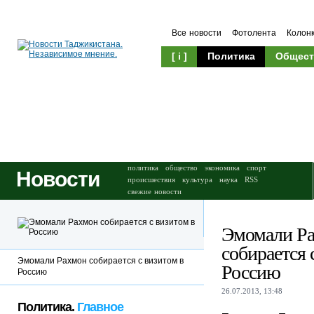
Все новости
Фотолента
Колон
[ i ]
Политика
Общест
Происшествия
Культура
политика
общество
экономика
спорт
Новости
происшествия
культура
наука
RSS
свежие новости
Эмомали Р
собирается 
Эмомали Рахмон собирается с визитом в
Россию
Россию
26.07.2013, 13:48
Политика.
Главное