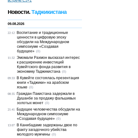
Новости.
Таджикистана
09.08.2026
Воспитание и традиционные
22:12
ценности в цифровую эпоху
обсудили на Международном
симпозиуме «Создавая
будущее»
(0)
Эмомали Рахмон высказал интерес
11:32
к расширению инвестиций
Кувейтского фонда развития в
экономику Таджикистана
(0)
В Кувейте состоялась презентация
09:33
книги «Таджики» на арабском
языке
(0)
Граждан Пакистана задержали в
08:35
Душанбе за продажу фальшивых
золотых монет
(0)
Будущее человечества обсудили на
21:41
Международном симпозиуме
«Создавая будущее»
(0)
В Канибадаме задержаны двое по
13:07
факту загадочного убийства
молодого мужчины
(0)