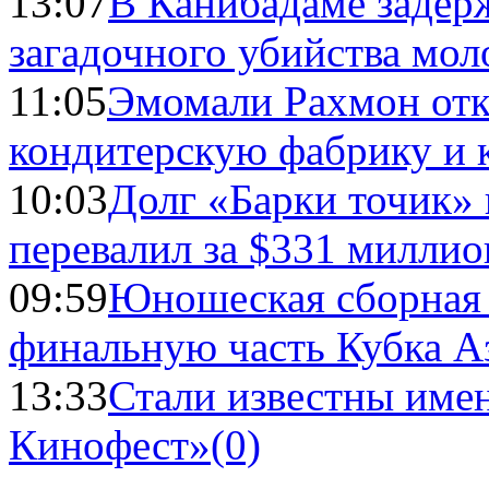
13:07
В Канибадаме задер
загадочного убийства мо
11:05
Эмомали Рахмон отк
кондитерскую фабрику и 
10:03
Долг «Барки точик»
перевалил за $331 миллио
09:59
Юношеская сборная
финальную часть Кубка А
13:33
Стали известны имен
Кинофест»
(0)