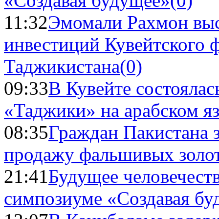
«Создавая будущее»
(0)
11:32
Эмомали Рахмон выс
инвестиций Кувейтского ф
Таджикистана
(0)
09:33
В Кувейте состоялас
«Таджики» на арабском я
08:35
Граждан Пакистана 
продажу фальшивых золо
21:41
Будущее человечест
симпозиуме «Создавая бу