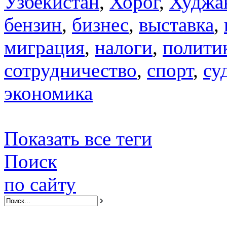
Узбекистан
,
Хорог
,
Худжа
бензин
,
бизнес
,
выставка
,
миграция
,
налоги
,
полити
сотрудничество
,
спорт
,
су
экономика
Показать все теги
Поиск
по сайту