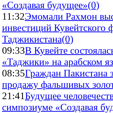
«Создавая будущее»
(0)
11:32
Эмомали Рахмон выс
инвестиций Кувейтского ф
Таджикистана
(0)
09:33
В Кувейте состоялас
«Таджики» на арабском я
08:35
Граждан Пакистана 
продажу фальшивых золо
21:41
Будущее человечест
симпозиуме «Создавая бу