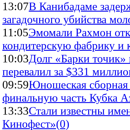
13:07
В Канибадаме задер
загадочного убийства мо
11:05
Эмомали Рахмон отк
кондитерскую фабрику и 
10:03
Долг «Барки точик»
перевалил за $331 миллио
09:59
Юношеская сборная
финальную часть Кубка А
13:33
Стали известны имен
Кинофест»
(0)