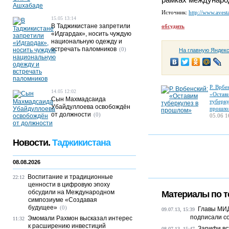
Источник:
http://www.avesta
15.05 13:14
В Таджикистане запретили
обсудить
«Идгардак», носить чуждую
национальную одежду и
встречать паломников
(0)
На главную Яндек
Р. Врбе
14.05 12:02
«Остав
Сын Махмадсаида
туберку
Убайдуллоева освобождён
прошло
от должности
(0)
05.06 1
Новости.
Таджикистана
08.08.2026
Воспитание и традиционные
22:12
ценности в цифровую эпоху
обсудили на Международном
Материалы по т
симпозиуме «Создавая
будущее»
(0)
Главы МИД
09.07.13, 15:39
подписали с
Эмомали Рахмон высказал интерес
11:32
к расширению инвестиций
Зарифи вс
08.07.13, 15:47