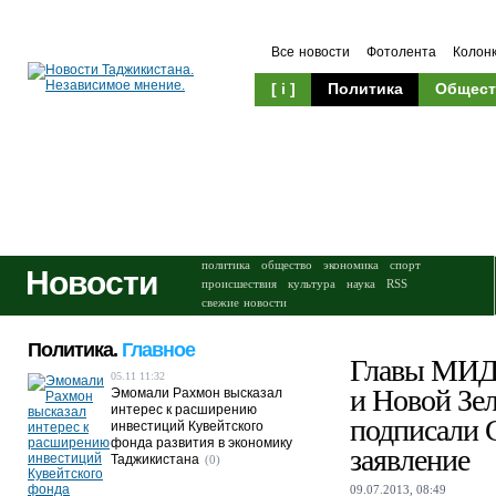
Все новости
Фотолента
Колон
[ i ]
Политика
Общест
Происшествия
Культура
политика
общество
экономика
спорт
Новости
происшествия
культура
наука
RSS
свежие новости
Политика.
Главное
Главы МИД
05.11 11:32
и Новой Зе
Эмомали Рахмон высказал
интерес к расширению
подписали 
инвестиций Кувейтского
фонда развития в экономику
заявление
Таджикистана
(0)
09.07.2013, 08:49