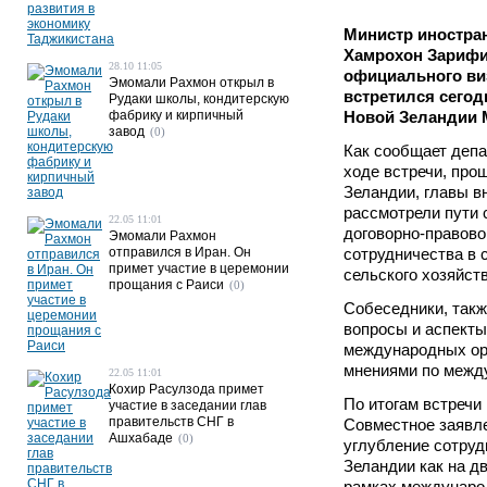
Министр иностра
Хамрохон Зарифи
28.10 11:05
официального ви
Эмомали Рахмон открыл в
встретился сегод
Рудаки школы, кондитерскую
фабрику и кирпичный
Новой Зеландии 
завод
(0)
Как сообщает деп
ходе встречи, про
Зеландии, главы 
рассмотрели пути 
22.05 11:01
договорно-правово
Эмомали Рахмон
отправился в Иран. Он
сотрудничества в 
примет участие в церемонии
сельского хозяйств
прощания с Раиси
(0)
Собеседники, такж
вопросы и аспекты
международных ор
мнениями по между
22.05 11:01
Кохир Расулзода примет
По итогам встречи
участие в заседании глав
правительств СНГ в
Совместное заявле
Ашхабаде
(0)
углубление сотруд
Зеландии как на дв
рамках междунаро