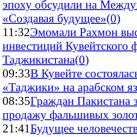
эпоху обсудили на Межд
«Создавая будущее»
(0)
11:32
Эмомали Рахмон выс
инвестиций Кувейтского ф
Таджикистана
(0)
09:33
В Кувейте состоялас
«Таджики» на арабском я
08:35
Граждан Пакистана 
продажу фальшивых золо
21:41
Будущее человечест