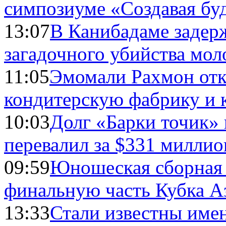
симпозиуме «Создавая бу
13:07
В Канибадаме задер
загадочного убийства мо
11:05
Эмомали Рахмон отк
кондитерскую фабрику и 
10:03
Долг «Барки точик»
перевалил за $331 миллио
09:59
Юношеская сборная
финальную часть Кубка А
13:33
Стали известны имен