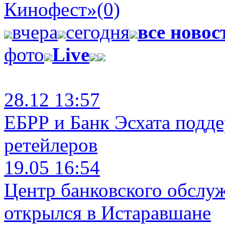
Кинофест»
(0)
вчера
сегодня
все новос
фото
Live
28.12 13:57
ЕБРР и Банк Эсхата подд
ретейлеров
19.05 16:54
Центр банковского обслу
открылся в Истаравшане