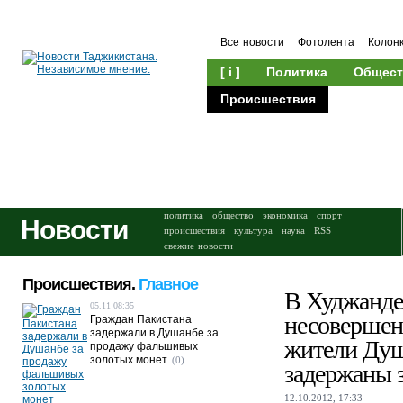
Все новости
Фотолента
Колон
[ i ]
Политика
Общест
Происшествия
Культура
политика
общество
экономика
спорт
Новости
происшествия
культура
наука
RSS
свежие новости
Происшествия.
Главное
В Худжанде
05.11 08:35
несовершен
Граждан Пакистана
задержали в Душанбе за
жители Ду
продажу фальшивых
золотых монет
(0)
задержаны з
12.10.2012, 17:33