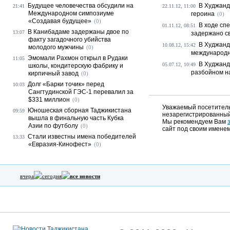
Будущее человечества обсудили на
В Худжанд
21:41
22.11.12, 11:00
Международном симпозиуме
героина
(0)
«Создавая будущее»
(0)
В ходе сп
01.11.12, 08:51
В Канибадаме задержаны двое по
13:07
задержано св
факту загадочного убийства
В Худжанд
10.08.12, 15:42
молодого мужчины
(0)
международн
Эмомали Рахмон открыл в Рудаки
11:05
В Худжанд
05.07.12, 10:49
школы, кондитерскую фабрику и
разбойном на
кирпичный завод
(0)
Долг «Барки точик» перед
10:03
Сангтудинской ГЭС-1 перевалил за
$331 миллион
(0)
Уважаемый посетитель,
Юношеская сборная Таджикистана
09:59
незарегистрированный
вышла в финальную часть Кубка
Мы рекомендуем Вам
Азии по футболу
(0)
сайт под своим именем
Стали известны имена победителей
13:33
«Евразия-Кинофест»
(0)
вчера
сегодня
все новости