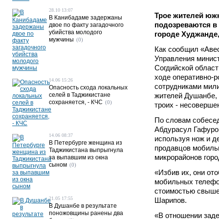
28.10 13:07
Трое жителей юж
В Канибадаме задержаны
подозреваются в
двое по факту загадочного
убийства молодого
городе Худжанде,
мужчины
(0)
Как сообщил «Авес
Управления минист
Согдийской област
ходе оперативно-
14.06 15:26
сотрудниками мил
Опасность схода локальных
селей в Таджикистане
жителей Душанбе, 
сохраняется, - КЧС
(0)
троих - несоверше
По словам собесе
Абдурасул Гафуро
14.06 08:37
используя нож и де
В Петербурге женщина из
продавцов мобиль
Таджикистана выпрыгнула
микрорайонов горо
за выпавшим из окна
сыном
(0)
«Избив их, они от
мобильных телефон
стоимостью свыше 
21.05 17:55
Шарипов.
В Душанбе в результате
поножовщины ранены два
«В отношении зад