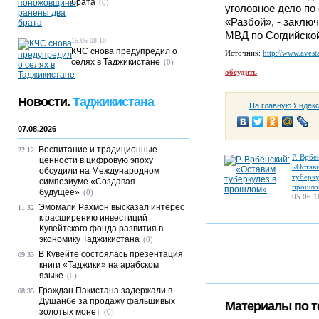
брата
(0)
уголовное дело по 
«Разбой», - заклю
МВД по Согдийской
15.05 08:10
КЧС снова предупредил о
Источник:
http://www.avesta
селях в Таджикистане
(0)
обсудить
Новости.
Таджикистана
На главную Яндек
07.08.2026
Воспитание и традиционные
22:12
Р. Врбе
ценности в цифровую эпоху
«Остав
обсудили на Международном
туберку
симпозиуме «Создавая
прошло
будущее»
(0)
05.06 1
Эмомали Рахмон высказал интерес
11:32
к расширению инвестиций
Кувейтского фонда развития в
экономику Таджикистана
(0)
В Кувейте состоялась презентация
09:33
книги «Таджики» на арабском
языке
(0)
Граждан Пакистана задержали в
08:35
Душанбе за продажу фальшивых
Материалы по т
золотых монет
(0)