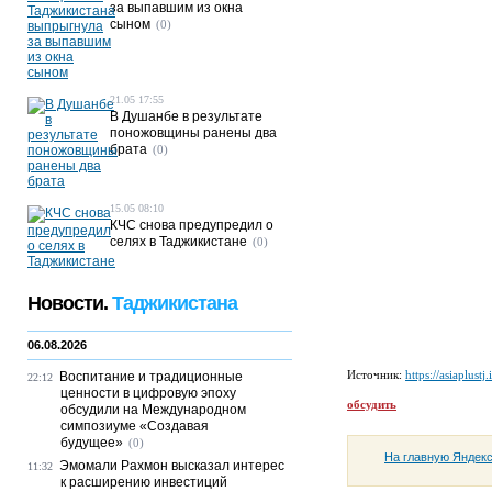
за выпавшим из окна
сыном
(0)
21.05 17:55
В Душанбе в результате
поножовщины ранены два
брата
(0)
15.05 08:10
КЧС снова предупредил о
селях в Таджикистане
(0)
Новости.
Таджикистана
06.08.2026
Источник:
https://asiaplustj.
Воспитание и традиционные
22:12
ценности в цифровую эпоху
обсудить
обсудили на Международном
симпозиуме «Создавая
будущее»
(0)
На главную Яндек
Эмомали Рахмон высказал интерес
11:32
к расширению инвестиций