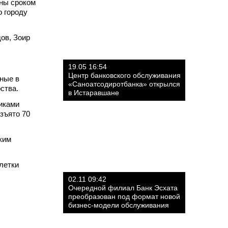
ены сроком
 городу
ов, Зоир
19.05 16:54
Центр банковского обслуживания
нные в
«Саноатсодиротбанка» открылся
ства.
в Истаравшане
иками
зъято 70
ким
блетки
02.11 09:42
Очередной филиал Банк Эсхата
преобразован под формат новой
бизнес-модели обслуживания