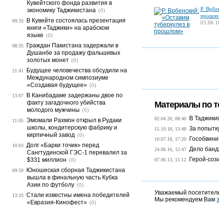
Кувейтского фонда развития в
Р. Врбе
экономику Таджикистана
(0)
прошло
В Кувейте состоялась презентация
09:33
05.06 1
книги «Таджики» на арабском
языке
(0)
Граждан Пакистана задержали в
08:35
Душанбе за продажу фальшивых
золотых монет
(0)
Будущее человечества обсудили на
21:41
Международном симпозиуме
«Создавая будущее»
(0)
В Канибадаме задержаны двое по
13:07
факту загадочного убийства
Материалы по т
молодого мужчины
(0)
В Таджики
02.04.20, 08:46
Эмомали Рахмон открыл в Рудаки
11:05
школы, кондитерскую фабрику и
За попытк
15.10.18, 13:48
кирпичный завод
(0)
Гособвини
10.07.18, 17:20
Долг «Барки точик» перед
10:03
Дело банд
24.06.16, 12:47
Сангтудинской ГЭС-1 перевалил за
Герой-соз
$331 миллион
(0)
07.06.13, 15:12
Юношеская сборная Таджикистана
09:59
вышла в финальную часть Кубка
Азии по футболу
(0)
Уважаемый посетитель
Стали известны имена победителей
13:33
Мы рекомендуем Вам
«Евразия-Кинофест»
(0)