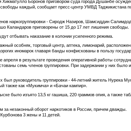
и Хикматулло Боронов приговором суда города Душанбе осужд
 свободы каждый, сообщает пресс-центр УМВД Таджикистана по
енов наркогруппировки - Сиродж Назиров, Шамсиддин Салимдод
шо Каландаров приговорены от 15 до 17 лет лишения свободы.
дут отбывать наказание в колонии усиленного режима.
тажный особняк, торговый центр, аптека, лимонарий, расположе
 дорогих иномарок главаря банды конфискованы в пользу государ
е апреля в результате проведения оперативной работы сотрудн
тованы семь членов группировки. При задержании у них было и
 был руководитель группировки - 44-летний житель Нурека Му
ый также как «Мукимча» и «Бачаи кампир».
быске было изъято 13,5 кг гашиша, 220 граммов опия, а также та
м за незаконный оборот наркотиков в России, причем дважды.
 Курбонова 3 жены и 11 детей.