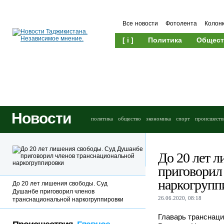
Все новости
Фотолента
Колон
[ i ]
Политика
Общест
Новости
политика
общество
экономика
спорт
происшеств
До 20 лет 
приговорил
наркогрупп
До 20 лет лишения свободы. Суд
Душанбе приговорил членов
26.06.2020, 08:18
транснациональной наркогруппировки
Главарь транснаци