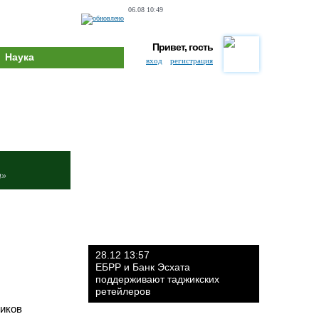
06.08 10:49
Привет, гость
Наука
вход
регистрация
и»
28.12 13:57
ЕБРР и Банк Эсхата
поддерживают таджикских
ретейлеров
ников