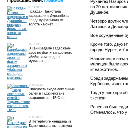
Происшествия.
Главное
Рухангез Назиров 
на 20 лет лишения
05.11 08:35
Граждан Пакистана
Душанбе.
задержали в Душанбе за
продажу фальшивых
Четверо других чл
золотых монет
(0)
Латипов и Диловар
Все осужденные бу
Кроме того, двухэ
28.10 13:07
В Канибадаме задержаны
городе Нурек, и 7
двое по факту загадочного
убийства молодого
Напомним, в начал
мужчины
(0)
милиции были арес
кг наркотиков.
Среди задержанных
Курбонов, известн
14.06 15:26
Опасность схода локальных
Тогда у него при о
селей в Таджикистане
экстази.
сохраняется, - КЧС
(0)
Ранее он был суди
Отмечалось, что у
14.06 08:37
В Петербурге женщина из
Таджикистана выпрыгнула