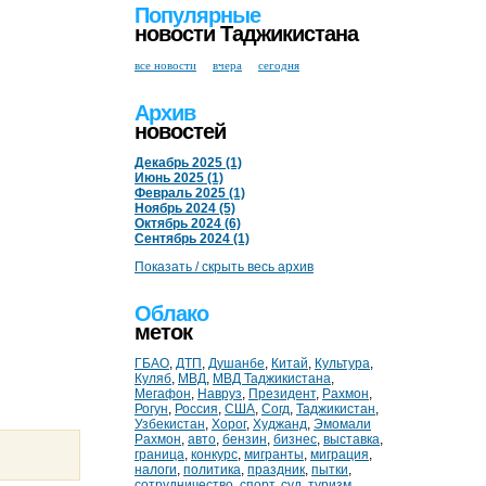
Популярные
новости Таджикистана
все новости
вчера
сегодня
Архив
новостей
Декабрь 2025 (1)
Июнь 2025 (1)
Февраль 2025 (1)
Ноябрь 2024 (5)
Октябрь 2024 (6)
Сентябрь 2024 (1)
Показать / скрыть весь архив
Облако
меток
ГБАО
,
ДТП
,
Душанбе
,
Китай
,
Культура
,
Куляб
,
МВД
,
МВД Таджикистана
,
Мегафон
,
Навруз
,
Президент
,
Рахмон
,
Рогун
,
Россия
,
США
,
Согд
,
Таджикистан
,
Узбекистан
,
Хорог
,
Худжанд
,
Эмомали
Рахмон
,
авто
,
бензин
,
бизнес
,
выставка
,
граница
,
конкурс
,
мигранты
,
миграция
,
налоги
,
политика
,
праздник
,
пытки
,
сотрудничество
,
спорт
,
суд
,
туризм
,