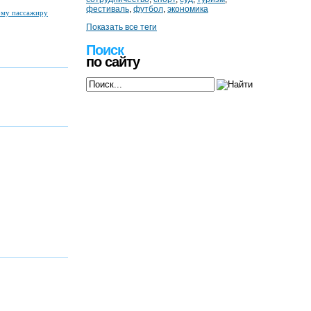
фестиваль
,
футбол
,
экономика
ому пассажиру
Показать все теги
Поиск
по сайту