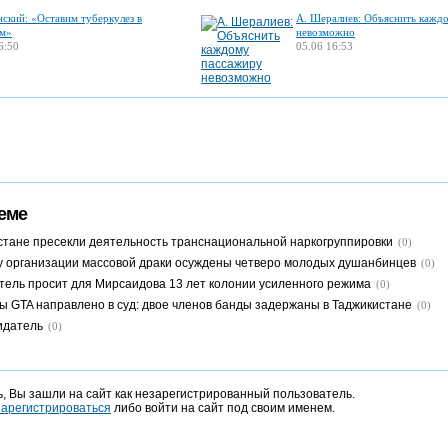
нский: «Оставим туберкулез в
А. Шералиев: Объяснить кажд
м»
невозможно
6:50
05.06 16:53
еме
стане пресекли деятельность транснациональной наркогруппировки
(0)
у организации массовой драки осуждены четверо молодых душанбинцев
(0)
тель просит для Мирсаидова 13 лет колонии усиленного режима
(0)
ы GTA направлено в суд: двое членов банды задержаны в Таджикистане
(0)
идатель
(0)
, Вы зашли на сайт как незарегистрированный пользователь.
зарегистрироваться
либо войти на сайт под своим именем.