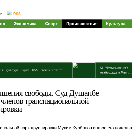
ки
RSS
во
Экономика
Спорт
Происшествия
Культура
М. Шевченко: «О
ия
культура
наука
RSS
свежие новости
таджиках в Росси
лишения свободы. Суд Душанбе
 членов транснациональной
ировки
ональной наркогруппировки Муким Курбонов и двое его подель