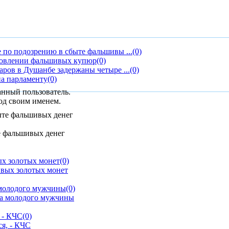
 по подозрению в сбыте фальшивы ...
(0)
товлении фальшивых купюр
(0)
ров в Душанбе задержаны четыре ...
(0)
на парламенту
(0)
анный пользователь.
од своим именем.
е фальшивых денег
ых золотых монет
(0)
 молодого мужчины
(0)
 - КЧС
(0)