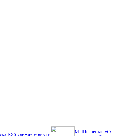
М. Шевченко: «О
ука
RSS
свежие новости