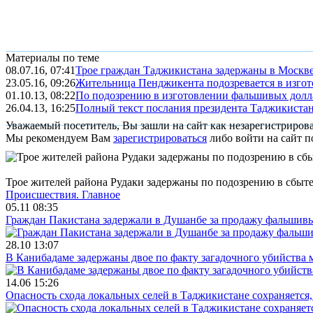
Материалы по теме
08.07.16, 07:41
Трое граждан Таджикистана задержаны в Москве
23.05.16, 09:26
Жительница Пенджикента подозревается в изго
01.10.13, 08:22
По подозрению в изготовлении фальшивых долла
26.04.13, 16:25
Полный текст послания президента Таджикиста
Уважаемый посетитель, Вы зашли на сайт как незарегистриров
Мы рекомендуем Вам
зарегистрироваться
либо войти на сайт п
Трое жителей района Рудаки задержаны по подозрению в сбыт
Происшествия.
Главное
05.11 08:35
Граждан Пакистана задержали в Душанбе за продажу фальшив
28.10 13:07
В Канибадаме задержаны двое по факту загадочного убийства
14.06 15:26
Опасность схода локальных селей в Таджикистане сохраняется,