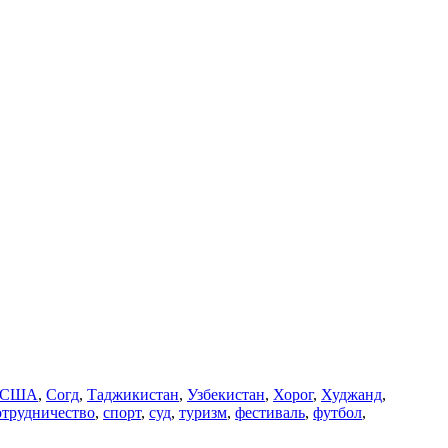
США
,
Согд
,
Таджикистан
,
Узбекистан
,
Хорог
,
Худжанд
,
отрудничество
,
спорт
,
суд
,
туризм
,
фестиваль
,
футбол
,