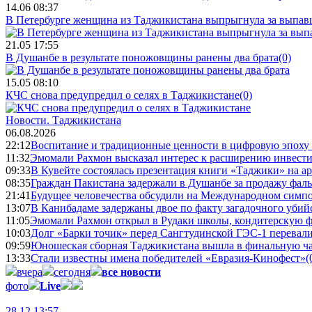
14.06 08:37
В Петербурге женщина из Таджикистана выпрыгнула за выпав
21.05 17:55
В Душанбе в результате поножовщины ранены два брата
(0)
15.05 08:10
КЧС снова предупредил о селях в Таджикистане
(0)
Новости.
Таджикистана
06.08.2026
22:12
Воспитание и традиционные ценности в цифровую эпоху
11:32
Эмомали Рахмон высказал интерес к расширению инвести
09:33
В Кувейте состоялась презентация книги «Таджики» на а
08:35
Граждан Пакистана задержали в Душанбе за продажу фал
21:41
Будущее человечества обсудили на Международном симпо
13:07
В Канибадаме задержаны двое по факту загадочного уби
11:05
Эмомали Рахмон открыл в Рудаки школы, кондитерскую 
10:03
Долг «Барки точик» перед Сангтудинской ГЭС-1 перевали
09:59
Юношеская сборная Таджикистана вышла в финальную ча
13:33
Стали известны имена победителей «Евразия-Кинофест»
(
вчера
сегодня
все новости
фото
Live
28.12 13:57