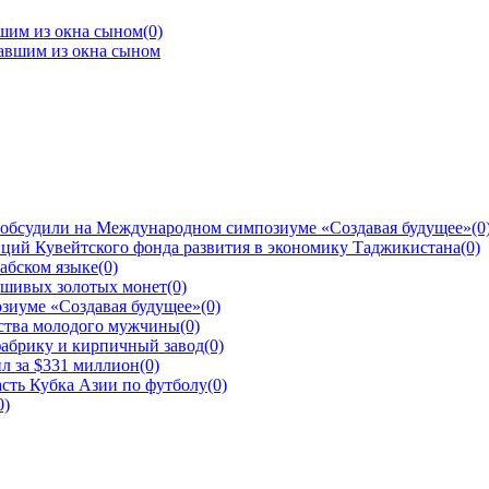
шим из окна сыном
(0)
 обсудили на Международном симпозиуме «Создавая будущее»
(0
ций Кувейтского фонда развития в экономику Таджикистана
(0)
рабском языке
(0)
ьшивых золотых монет
(0)
зиуме «Создавая будущее»
(0)
йства молодого мужчины
(0)
фабрику и кирпичный завод
(0)
л за $331 миллион
(0)
сть Кубка Азии по футболу
(0)
0)