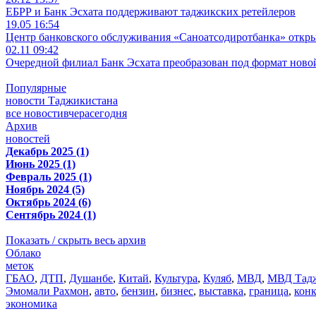
ЕБРР и Банк Эсхата поддерживают таджикских ретейлеров
19.05 16:54
Центр банковского обслуживания «Саноатсодиротбанка» откр
02.11 09:42
Очередной филиал Банк Эсхата преобразован под формат ново
Популярные
новости Таджикистана
все новости
вчера
сегодня
Архив
новостей
Декабрь 2025 (1)
Июнь 2025 (1)
Февраль 2025 (1)
Ноябрь 2024 (5)
Октябрь 2024 (6)
Сентябрь 2024 (1)
Показать / скрыть весь архив
Облако
меток
ГБАО
,
ДТП
,
Душанбе
,
Китай
,
Культура
,
Куляб
,
МВД
,
МВД Тадж
Эмомали Рахмон
,
авто
,
бензин
,
бизнес
,
выставка
,
граница
,
кон
экономика