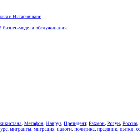
ылся в Истаравшане
й бизнес-модели обслуживания
икистана
,
Мегафон
,
Навруз
,
Президент
,
Рахмон
,
Рогун
,
Россия
,
курс
,
мигранты
,
миграция
,
налоги
,
политика
,
праздник
,
пытки
,
с