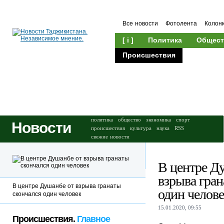
Все новости
Фотолента
Колон
[ i ]
Политика
Общест
Происшествия
Культура
политика
общество
экономика
спорт
Новости
происшествия
культура
наука
RSS
свежие новости
В центре Д
взрыва гран
В центре Душанбе от взрыва гранаты
один челов
скончался один человек
15.01.2020, 09:55
Происшествия.
Главное