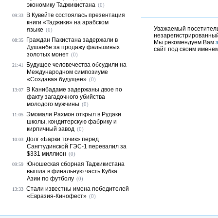
экономику Таджикистана
(0)
В Кувейте состоялась презентация
09:33
книги «Таджики» на арабском
Уважаемый посетитель,
языке
(0)
незарегистрированный
Граждан Пакистана задержали в
08:35
Мы рекомендуем Вам
Душанбе за продажу фальшивых
сайт под своим именем
золотых монет
(0)
Будущее человечества обсудили на
21:41
Международном симпозиуме
«Создавая будущее»
(0)
В Канибадаме задержаны двое по
13:07
факту загадочного убийства
молодого мужчины
(0)
Эмомали Рахмон открыл в Рудаки
11:05
школы, кондитерскую фабрику и
кирпичный завод
(0)
Долг «Барки точик» перед
10:03
Сангтудинской ГЭС-1 перевалил за
$331 миллион
(0)
Юношеская сборная Таджикистана
09:59
вышла в финальную часть Кубка
Азии по футболу
(0)
Стали известны имена победителей
13:33
«Евразия-Кинофест»
(0)