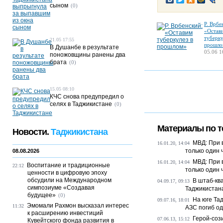
сыном
(0)
Р. Врбе
«Остав
туберку
21.05 17:55
прошло
В Душанбе в результате
05.06 1
поножовщины ранены два
брата
(0)
15.05 08:10
КЧС снова предупредил о
селях в Таджикистане
(0)
Материалы по т
Новости.
Таджикистана
МВД: При 
16.01.20, 14:04
только один 
08.08.2026
МВД: При 
16.01.20, 14:04
Воспитание и традиционные
22:12
только один 
ценности в цифровую эпоху
обсудили на Международном
В штаб-кв
04.09.17, 09:13
симпозиуме «Создавая
Таджикистан
будущее»
(0)
На юге Та
09.07.16, 18:01
Эмомали Рахмон высказал интерес
11:32
АЗС погиб од
к расширению инвестиций
Герой-соз
07.06.13, 15:12
Кувейтского фонда развития в