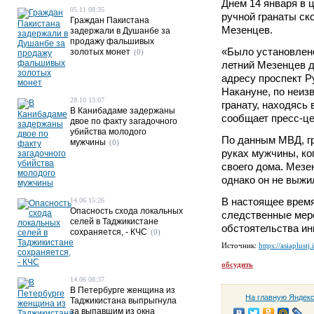
Днем 14 января в 
05.11 08:35
ручной гранаты ск
Граждан Пакистана
Мезенцев.
задержали в Душанбе за
продажу фальшивых
«Было установлено
золотых монет
(0)
летний Мезенцев д
адресу проспект Ру
Накануне, по неиз
28.10 13:07
гранату, находясь 
В Канибадаме задержаны
сообщает пресс-ц
двое по факту загадочного
убийства молодого
По данным МВД, гр
мужчины
(0)
руках мужчины, ко
своего дома. Мезе
однако он не выжи
В настоящее время
14.06 15:26
Опасность схода локальных
следственные мер
селей в Таджикистане
обстоятельства ин
сохраняется, - КЧС
(0)
Источник:
https://asiaplustj.
обсудить
14.06 08:37
В Петербурге женщина из
На главную Яндек
Таджикистана выпрыгнула
за выпавшим из окна