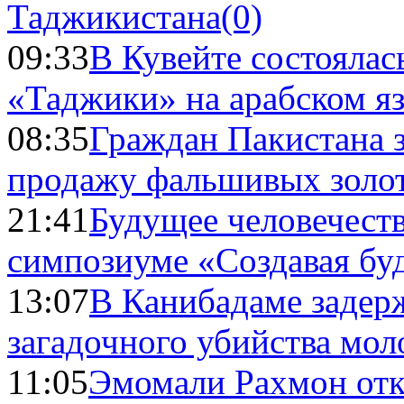
Таджикистана
(0)
09:33
В Кувейте состоялас
«Таджики» на арабском я
08:35
Граждан Пакистана 
продажу фальшивых золо
21:41
Будущее человечест
симпозиуме «Создавая бу
13:07
В Канибадаме задер
загадочного убийства мо
11:05
Эмомали Рахмон отк