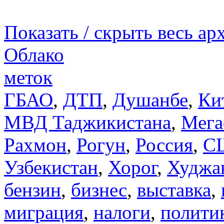
Показать / скрыть весь ар
Облако
меток
ГБАО
,
ДТП
,
Душанбе
,
Ки
МВД Таджикистана
,
Мега
Рахмон
,
Рогун
,
Россия
,
С
Узбекистан
,
Хорог
,
Худжа
бензин
,
бизнес
,
выставка
,
миграция
,
налоги
,
полити