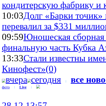
кондитерскую фабрику и 
10:03
Долг «Барки точик»
перевалил за $331 миллио
09:59
Юношеская сборная
финальную часть Кубка А
13:33
Стали известны имен
Кинофест»
(0)
вчера
сегодня
все нов
фото
Live
28.12 13:57