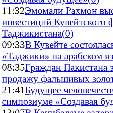
11:32
Эмомали Рахмон выс
инвестиций Кувейтского ф
Таджикистана
(0)
09:33
В Кувейте состоялас
«Таджики» на арабском я
08:35
Граждан Пакистана 
продажу фальшивых золо
21:41
Будущее человечест
симпозиуме «Создавая бу
13:07
В Канибадаме задер