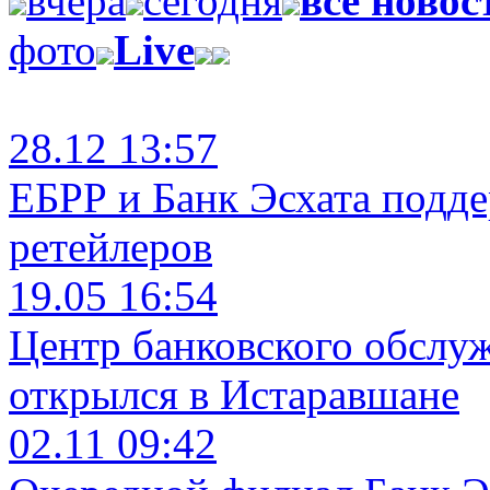
вчера
сегодня
все новос
фото
Live
28.12 13:57
ЕБРР и Банк Эсхата подд
ретейлеров
19.05 16:54
Центр банковского обслу
открылся в Истаравшане
02.11 09:42