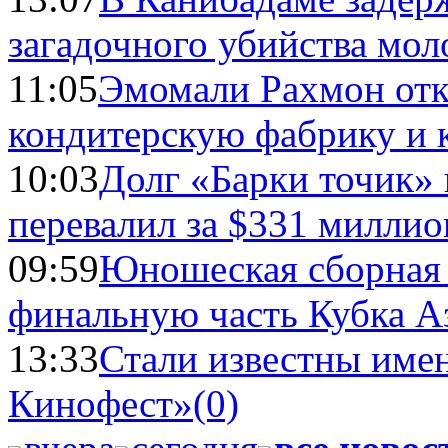
загадочного убийства мо
11:05
Эмомали Рахмон отк
кондитерскую фабрику и 
10:03
Долг «Барки точик»
перевалил за $331 миллио
09:59
Юношеская сборная
финальную часть Кубка А
13:33
Стали известны имен
Кинофест»
(0)