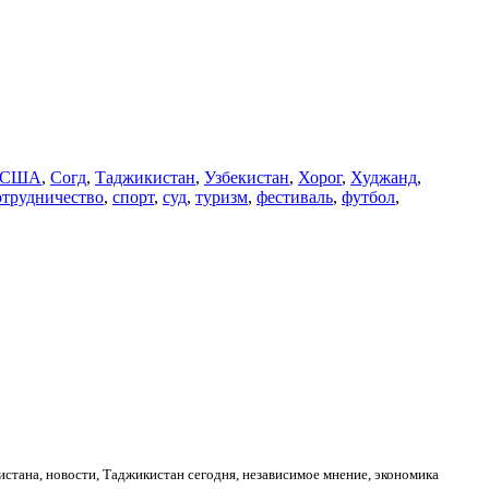
США
,
Согд
,
Таджикистан
,
Узбекистан
,
Хорог
,
Худжанд
,
отрудничество
,
спорт
,
суд
,
туризм
,
фестиваль
,
футбол
,
стана, новости, Таджикистан сегодня, независимое мнение, экономика