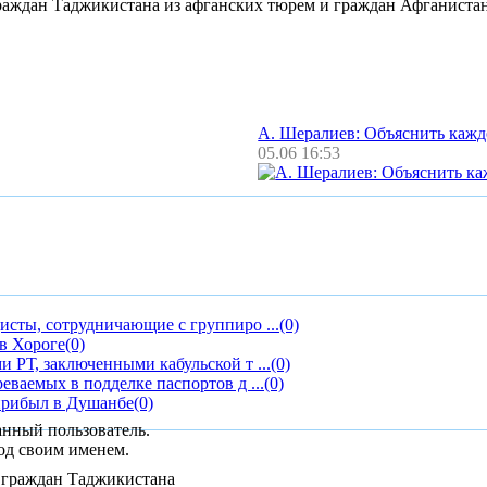
граждан Таджикистана из афганских тюрем и граждан Афганиста
А. Шералиев: Объяснить каж
05.06 16:53
исты, сотрудничающие с группиро ...
(0)
в Хороге
(0)
 РТ, заключенными кабульской т ...
(0)
ваемых в подделке паспортов д ...
(0)
прибыл в Душанбе
(0)
анный пользователь.
од своим именем.