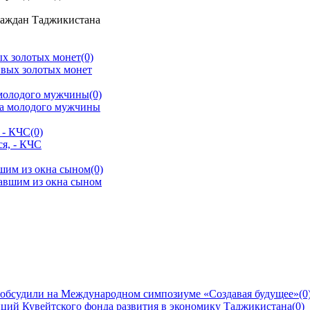
раждан Таджикистана
ых золотых монет
(0)
 молодого мужчины
(0)
 - КЧС
(0)
шим из окна сыном
(0)
 обсудили на Международном симпозиуме «Создавая будущее»
(0
ций Кувейтского фонда развития в экономику Таджикистана
(0)