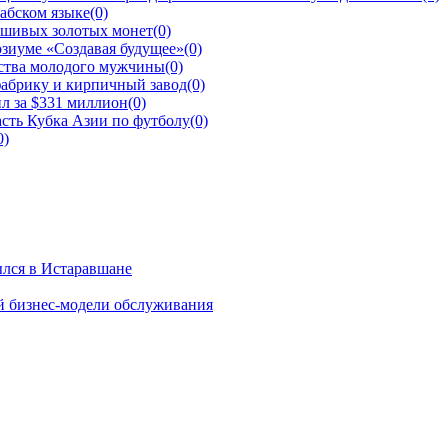
рабском языке
(0)
ьшивых золотых монет
(0)
зиуме «Создавая будущее»
(0)
йства молодого мужчины
(0)
фабрику и кирпичный завод
(0)
л за $331 миллион
(0)
сть Кубка Азии по футболу
(0)
0)
ылся в Истаравшане
й бизнес-модели обслуживания