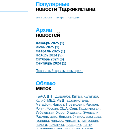
Популярные
новости Таджикистана
все новости
вчера
сегодня
Архив
новостей
Декабрь 2025 (1)
Июнь 2025 (1)
Февраль 2025 (1)
Ноябрь 2024 (5)
Октябрь 2024 (6)
Сентябрь 2024 (1)
Показать / скрыть весь архив
Облако
меток
ГБАО
,
ДТП
,
Душанбе
,
Китай
,
Культура
,
Куляб
,
МВД
,
МВД Таджикистана
,
Мегафон
,
Навруз
,
Президент
,
Рахмон
,
Рогун
,
Россия
,
США
,
Согд
,
Таджикистан
,
Узбекистан
,
Хорог
,
Худжанд
,
Эмомали
Рахмон
,
авто
,
бензин
,
бизнес
,
выставка
,
граница
,
конкурс
,
мигранты
,
миграция
,
налоги
,
политика
,
праздник
,
пытки
,
сотрудничество
,
спорт
,
суд
,
туризм
,