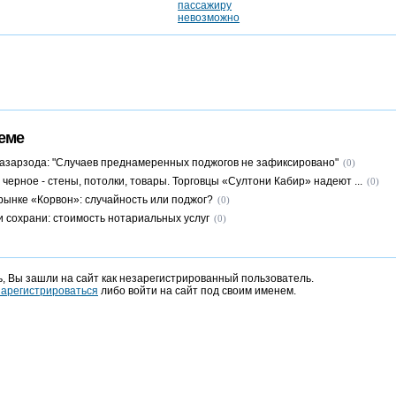
еме
азарзода: "Случаев преднамеренных поджогов не зафиксировано"
(0)
 черное - стены, потолки, товары. Торговцы «Султони Кабир» надеют ...
(0)
рынке «Корвон»: случайность или поджог?
(0)
и сохрани: стоимость нотариальных услуг
(0)
, Вы зашли на сайт как незарегистрированный пользователь.
зарегистрироваться
либо войти на сайт под своим именем.