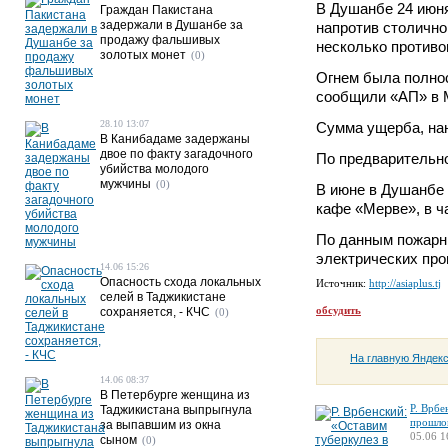
В Душанбе 24 июня
Граждан Пакистана
задержали в Душанбе за
напротив столично
продажу фальшивых
несколько противо
золотых монет
(0)
Огнем была полно
сообщили «АП» в 
28.10 13:07
Сумма ущерба, нан
В Канибадаме задержаны
двое по факту загадочного
По предварительно
убийства молодого
мужчины
(0)
В июне в Душанбе 
кафе «Мерве», в ч
По данным пожарны
электрических про
14.06 15:26
Опасность схода локальных
Источник:
http://asiaplus.tj
селей в Таджикистане
обсудить
сохраняется, - КЧС
(0)
На главную Яндек
14.06 08:37
В Петербурге женщина из
Р. Врбе
Таджикистана выпрыгнула
прошло
за выпавшим из окна
05.06 1
сыном
(0)