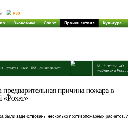
ки
RSS
во
Экономика
Спорт
Происшествия
Культура
М. Шевченко: «О
ия
культура
наука
RSS
свежие новости
таджиках в Росси
а предварительная причина пожара в
 «Рохат»
ра были задействованы несколько противопожарных расчетов, 