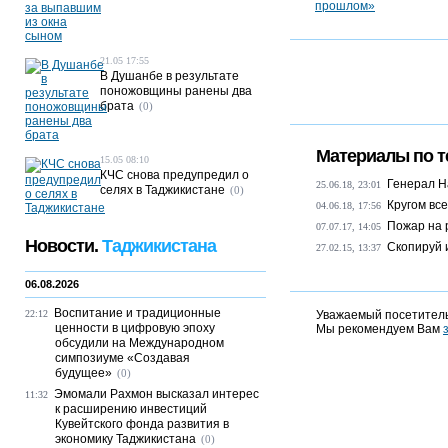
21.05 17:55
В Душанбе в результате
поножовщины ранены два
брата
(0)
Материалы по т
15.05 08:10
КЧС снова предупредил о
Генерал Н
25.06.18, 23:01
селях в Таджикистане
(0)
Кругом все
04.06.18, 17:56
Пожар на 
07.07.17, 14:05
Новости.
Таджикистана
Скопируй 
27.02.15, 13:37
06.08.2026
Воспитание и традиционные
22:12
Уважаемый посетитель
ценности в цифровую эпоху
Мы рекомендуем Вам
обсудили на Международном
симпозиуме «Создавая
будущее»
(0)
Эмомали Рахмон высказал интерес
11:32
к расширению инвестиций
Кувейтского фонда развития в
экономику Таджикистана
(0)