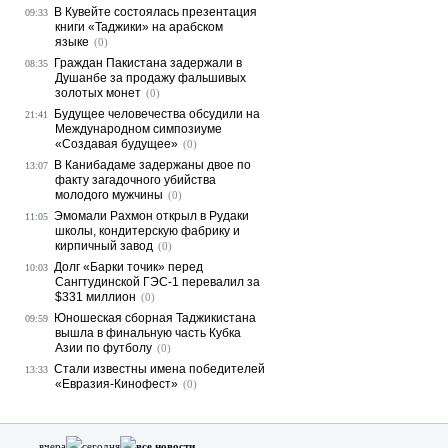
В Кувейте состоялась презентация
09:33
книги «Таджики» на арабском
языке
(0)
Граждан Пакистана задержали в
08:35
Душанбе за продажу фальшивых
золотых монет
(0)
Будущее человечества обсудили на
21:41
Международном симпозиуме
«Создавая будущее»
(0)
В Канибадаме задержаны двое по
13:07
факту загадочного убийства
молодого мужчины
(0)
Эмомали Рахмон открыл в Рудаки
11:05
школы, кондитерскую фабрику и
кирпичный завод
(0)
Долг «Барки точик» перед
10:03
Сангтудинской ГЭС-1 перевалил за
$331 миллион
(0)
Юношеская сборная Таджикистана
09:59
вышла в финальную часть Кубка
Азии по футболу
(0)
Стали известны имена победителей
13:33
«Евразия-Кинофест»
(0)
вчера
сегодня
все новости