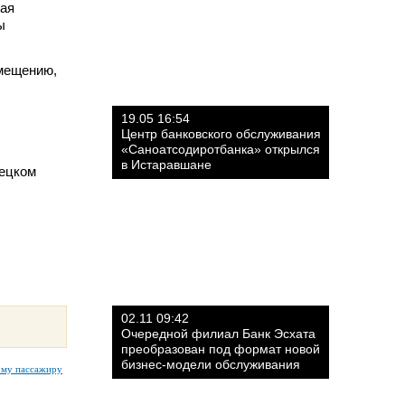
ная
ы
омещению,
19.05 16:54
Центр банковского обслуживания
«Саноатсодиротбанка» открылся
в Истаравшане
рецком
02.11 09:42
Очередной филиал Банк Эсхата
преобразован под формат новой
бизнес-модели обслуживания
ому пассажиру