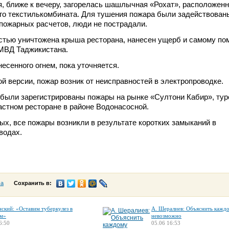
, ближе к вечеру, загорелась шашлычная «Рохат», расположен
го текстилькомбината. Для тушения пожара были задействован
пожарных расчетов, люди не пострадали.
стью уничтожена крыша ресторана, нанесен ущерб и самому п
МВД Таджикистана.
есенного огнем, пока уточняется.
й версии, пожар возник от неисправностей в электропроводке.
были зарегистрированы пожары на рынке «Султони Кабир», ту
астном ресторане в районе Водонасосной.
х, все пожары возникли в результате коротких замыканий в
водах.
са
Сохранить в:
нский: «Оставим туберкулез в
А. Шералиев: Объяснить кажд
м»
невозможно
6:50
05.06 16:53