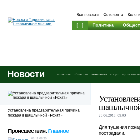
Все новости
Фотолента
Колон
[ i ]
Политика
Общест
Новости
политика
общество
экономика
спорт
происшеств
Установлен
шашлычной
Установлена предварительная причина
пожара в шашлычной «Рохат»
25.06.2018, 09:03
Для тушения пожа
Происшествия.
Главное
пострадали.
05.11 08:35