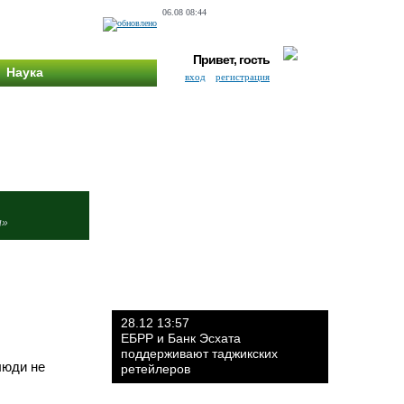
06.08 08:44
Привет, гость
Наука
вход
регистрация
и»
28.12 13:57
ЕБРР и Банк Эсхата
поддерживают таджикских
люди не
ретейлеров