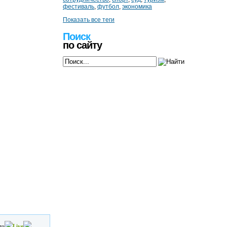
фестиваль
,
футбол
,
экономика
Показать все теги
Поиск
по сайту
то
Live