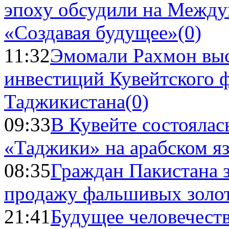
эпоху обсудили на Межд
«Создавая будущее»
(0)
11:32
Эмомали Рахмон выс
инвестиций Кувейтского ф
Таджикистана
(0)
09:33
В Кувейте состоялас
«Таджики» на арабском я
08:35
Граждан Пакистана 
продажу фальшивых золо
21:41
Будущее человечест