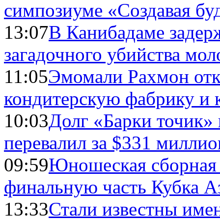
симпозиуме «Создавая бу
13:07
В Канибадаме задер
загадочного убийства мо
11:05
Эмомали Рахмон отк
кондитерскую фабрику и 
10:03
Долг «Барки точик»
перевалил за $331 миллио
09:59
Юношеская сборная
финальную часть Кубка А
13:33
Стали известны имен