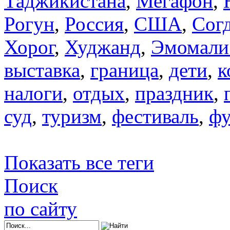
Таджикистана
,
Мегафон
,
Рогун
,
Россия
,
США
,
Сог
Хорог
,
Худжанд
,
Эмомали
выставка
,
граница
,
дети
,
к
налоги
,
отдых
,
праздник
,
суд
,
туризм
,
фестиваль
,
фу
Показать все теги
Поиск
по сайту