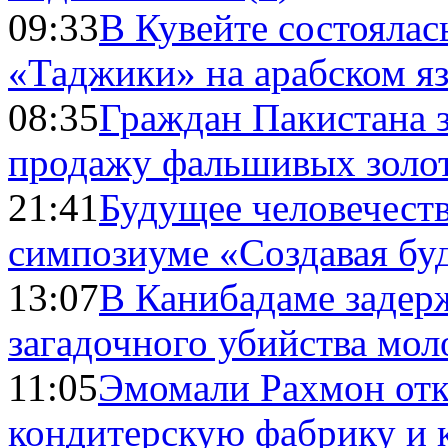
09:33
В Кувейте состоялас
«Таджики» на арабском я
08:35
Граждан Пакистана 
продажу фальшивых золо
21:41
Будущее человечест
симпозиуме «Создавая бу
13:07
В Канибадаме задер
загадочного убийства мо
11:05
Эмомали Рахмон отк
кондитерскую фабрику и 