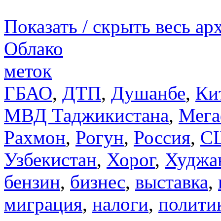
Показать / скрыть весь ар
Облако
меток
ГБАО
,
ДТП
,
Душанбе
,
Ки
МВД Таджикистана
,
Мега
Рахмон
,
Рогун
,
Россия
,
С
Узбекистан
,
Хорог
,
Худжа
бензин
,
бизнес
,
выставка
,
миграция
,
налоги
,
полити