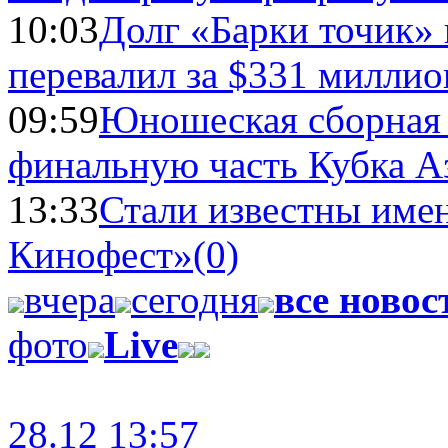
10:03
Долг «Барки точик»
перевалил за $331 миллио
09:59
Юношеская сборная
финальную часть Кубка А
13:33
Стали известны имен
Кинофест»
(0)
вчера
сегодня
все новос
фото
Live
28.12 13:57