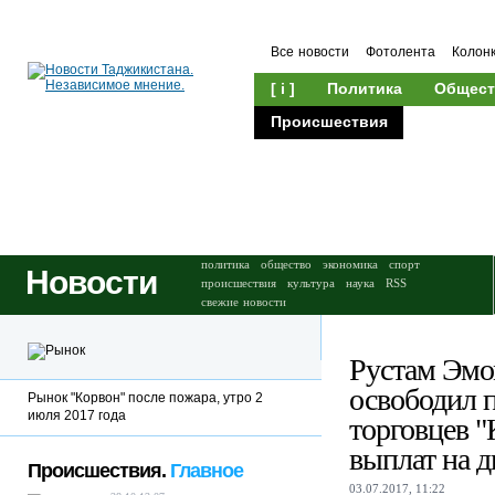
Все новости
Фотолента
Колон
[ i ]
Политика
Общест
Происшествия
Культура
политика
общество
экономика
спорт
Новости
происшествия
культура
наука
RSS
свежие новости
Рустам Эм
освободил 
Рынок "Корвон" после пожара, утро 2
июля 2017 года
торговцев "
выплат на д
Происшествия.
Главное
03.07.2017, 11:22