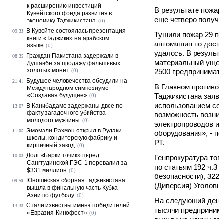
к расширению инвестиций
В результате пожар
Кувейтского фонда развития в
еще четверо получ
экономику Таджикистана
(0)
В Кувейте состоялась презентация
09:33
Тушили пожар 29 п
книги «Таджики» на арабском
автомашин по дост
языке
(0)
удалось. В резуль
Граждан Пакистана задержали в
08:35
материальный уще
Душанбе за продажу фальшивых
золотых монет
(0)
2500 предпринимат
Будущее человечества обсудили на
21:41
В Главном против
Международном симпозиуме
«Создавая будущее»
Таджикистана заяв
(0)
использованием с
В Канибадаме задержаны двое по
13:07
факту загадочного убийства
возможность возни
молодого мужчины
(0)
электропроводов и
Эмомали Рахмон открыл в Рудаки
11:05
оборудования», - 
школы, кондитерскую фабрику и
РТ.
кирпичный завод
(0)
Долг «Барки точик» перед
10:03
Генпрокуратура то
Сангтудинской ГЭС-1 перевалил за
по статьям 192 ч.
$331 миллион
(0)
безопасности), 322
Юношеская сборная Таджикистана
09:59
(Диверсия) Уголовн
вышла в финальную часть Кубка
Азии по футболу
(0)
На следующий день
Стали известны имена победителей
13:33
тысячи предприним
«Евразия-Кинофест»
(0)