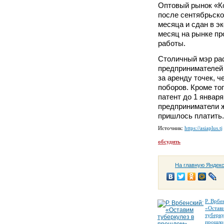
Оптовый рынок «К
после сентябрьско
месяца и сдан в э
месяц на рынке п
работы.
Столичный мэр ра
предпринимателей 
за аренду точек, 
поборов. Кроме тог
патент до 1 января
предприниматели ж
пришлось платить.
Источник:
https://asiaplus.tj
обсудить
На главную Яндек
Р. Врбе
«Остав
туберку
прошло