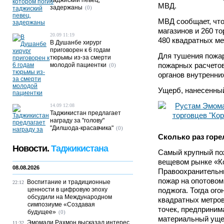
таджиский певец,
МВД.
задержаны
(0)
МВД сообщает, что
магазинов и 260 т
20.09 11:19
480 квадратных ме
В Душанбе хирург
приговорен к 6 годам
Для тушения пожа
тюрьмы из-за смерти
пожарных расчетов
молодой пациентки
(0)
органов внутренни
Ущерб, нанесенный
14.09 12:08
Таджикистан предлагает
награду за "голову"
"Дилшода-красавчика"
(0)
Сколько раз горе
Новости.
Таджикистана
Самый крупный по
вещевом рынке «Ко
08.08.2026
Правоохранительны
пожар на опотовом
Воспитание и традиционные
22:12
ценности в цифровую эпоху
поджога. Тогда ого
обсудили на Международном
квадратных метров:
симпозиуме «Создавая
точек, предприним
будущее»
(0)
материальный уще
Эмомали Рахмон высказал интерес
11:32