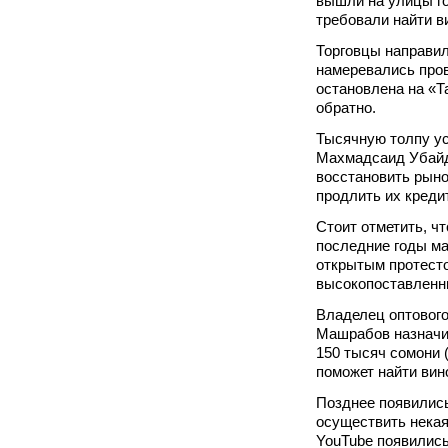
вышли на улицы г
требовали найти в
Торговцы направил
намеревались пров
остановлена на «Т
обратно.
Тысячную толпу у
Махмадсаид Убайд
восстановить рыно
продлить их креди
Стоит отметить, чт
последние годы ма
открытым протесто
высокопоставленн
Владелец оптовог
Машрабов назначи
150 тысяч сомони (
поможет найти вин
Позднее появились
осуществить некая
YouTube появились