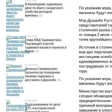
28.10 13:07
В Канибадаме задержаны
По указанию мэра,
двое по факту загадочного
убийства молодого
магазины будут во
мужчины
(0)
Мэр Душанбе Руст
представителей то
столичного рынка 
от пожара 2 июля:
15.02 15:20
точек крупнейшего
Глава МВД Таджикистана
подтвердил участие
Источник в столич
таджикистанцев в терактах в
Иране
(0)
мэр дал поручени
инстанциям освобо
единовременных в
11.10 07:08
пострадавших от п
Дилшод Саидмуродов -
года.
организатор похищения
банкира задержан и
По указанию мэра,
доставлен в Душанбе
(0)
магазины будут во
Министерство вну
сегодня обнародов
предварительным 
25.09 13:18
Подозреваемые по делу
причиной возгоран
ДТП, в котором погиб
замыкание в элект