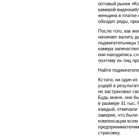
оптовый рынок «Ко
камерой видеонабл
женщина в платке 
обходит ряды, про
После того, как ж
начинает валить ды
поджигательницы б
камера запечатлел
они находились сл
поэтому их лиц пр
Найти поджигателе
Кстати, ни один и
ущерб в результат
не застраховал сво
Будь иначе, они б
в размере 31 тыс. 
каждый, отмечали 
заверяя, что были
компенсации всем
предпринимателям
страховку.