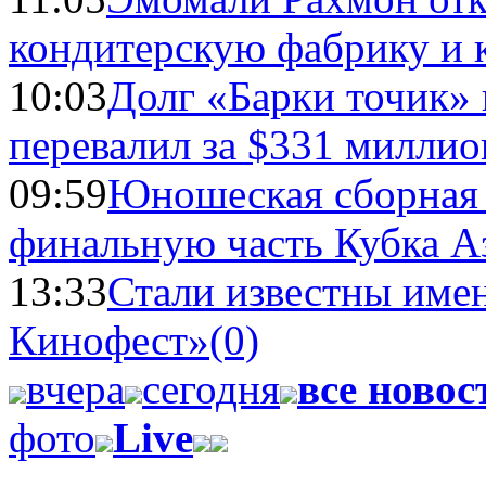
кондитерскую фабрику и 
10:03
Долг «Барки точик»
перевалил за $331 миллио
09:59
Юношеская сборная
финальную часть Кубка А
13:33
Стали известны имен
Кинофест»
(0)
вчера
сегодня
все новос
фото
Live