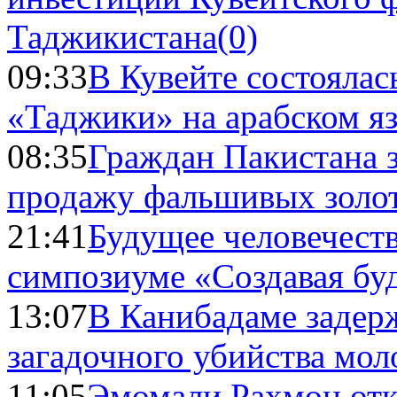
Таджикистана
(0)
09:33
В Кувейте состоялас
«Таджики» на арабском я
08:35
Граждан Пакистана 
продажу фальшивых золо
21:41
Будущее человечест
симпозиуме «Создавая бу
13:07
В Канибадаме задер
загадочного убийства мо
11:05
Эмомали Рахмон отк