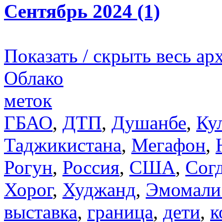
Сентябрь 2024 (1)
Показать / скрыть весь ар
Облако
меток
ГБАО
,
ДТП
,
Душанбе
,
Ку
Таджикистана
,
Мегафон
,
Рогун
,
Россия
,
США
,
Сог
Хорог
,
Худжанд
,
Эмомали
выставка
,
граница
,
дети
,
к