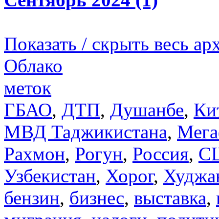
Показать / скрыть весь ар
Облако
меток
ГБАО
,
ДТП
,
Душанбе
,
Ки
МВД Таджикистана
,
Мега
Рахмон
,
Рогун
,
Россия
,
С
Узбекистан
,
Хорог
,
Худжа
бензин
,
бизнес
,
выставка
,