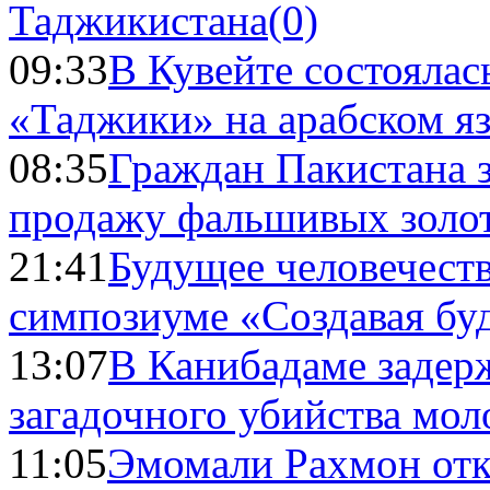
Таджикистана
(0)
09:33
В Кувейте состоялас
«Таджики» на арабском я
08:35
Граждан Пакистана 
продажу фальшивых золо
21:41
Будущее человечест
симпозиуме «Создавая бу
13:07
В Канибадаме задер
загадочного убийства мо
11:05
Эмомали Рахмон отк