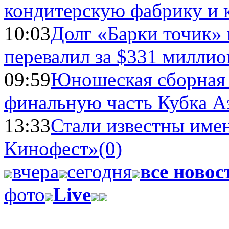
кондитерскую фабрику и 
10:03
Долг «Барки точик»
перевалил за $331 миллио
09:59
Юношеская сборная
финальную часть Кубка А
13:33
Стали известны имен
Кинофест»
(0)
вчера
сегодня
все новос
фото
Live