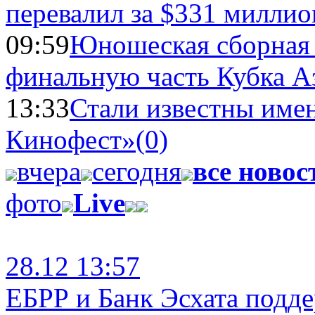
перевалил за $331 миллио
09:59
Юношеская сборная
финальную часть Кубка А
13:33
Стали известны имен
Кинофест»
(0)
вчера
сегодня
все новос
фото
Live
28.12 13:57
ЕБРР и Банк Эсхата подд