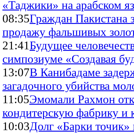
«Таджики» на арабском я
08:35
Граждан Пакистана 
продажу фальшивых золо
21:41
Будущее человечест
симпозиуме «Создавая бу
13:07
В Канибадаме задер
загадочного убийства мо
11:05
Эмомали Рахмон отк
кондитерскую фабрику и 
10:03
Долг «Барки точик»