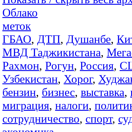
Облако
меток
ГБАО
,
ДТП
,
Душанбе
,
Ки
МВД Таджикистана
,
Мега
Рахмон
,
Рогун
,
Россия
,
С
Узбекистан
,
Хорог
,
Худжа
бензин
,
бизнес
,
выставка
,
миграция
,
налоги
,
полити
сотрудничество
,
спорт
,
су
экономика