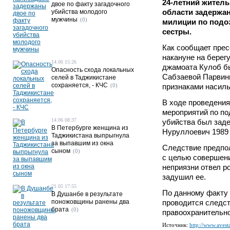
24-летний житель
двое по факту загадочного
области задержа
убийства молодого
мужчины
(0)
милиции по подо
сестры.
Как сообщает пре
накануне на берегу
14.06 15:26
джамоата Кулоб б
Опасность схода локальных
Сабзаевой Парвины
селей в Таджикистане
сохраняется, - КЧС
(0)
признаками насиль
В ходе проведени
мероприятий по п
14.06 08:37
убийства был зад
В Петербурге женщина из
Нуруллоевич 1989 г
Таджикистана выпрыгнула
за выпавшим из окна
Следствие предпол
сыном
(0)
с целью совершени
неприязни отвел ро
задушил ее.
21.05 17:55
По данному факту 
В Душанбе в результате
поножовщины ранены два
проводится следст
брата
(0)
правоохранительно
Источник:
http://www.avesta