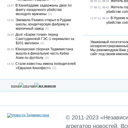
Житель Во
09.10.12, 08:54
В Канибадаме задержаны двое по
13:07
Житель го
27.08.12, 08:42
факту загадочного убийства
убийстве со
молодого мужчины
(0)
В Нуреке 
11.07.12, 08:24
Эмомали Рахмон открыл в Рудаки
11:05
убийстве со
школы, кондитерскую фабрику и
кирпичный завод
(0)
Долг «Барки точик» перед
10:03
Сангтудинской ГЭС-1 перевалил за
Уважаемый посетитель,
$331 миллион
(0)
незарегистрированный
Юношеская сборная Таджикистана
09:59
Мы рекомендуем Вам
вышла в финальную часть Кубка
сайт под своим именем
Азии по футболу
(0)
Стали известны имена победителей
13:33
«Евразия-Кинофест»
(0)
вчера
сегодня
все новости
© 2011-2023 «Независ
агрегатор новостей. В