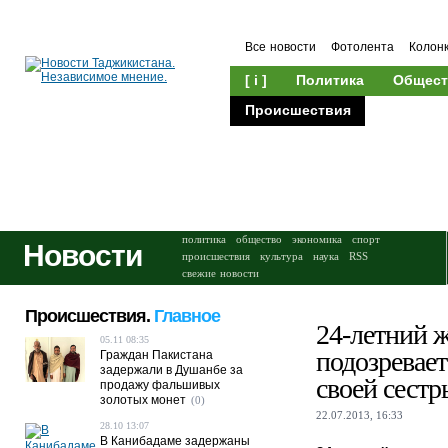
Все новости
Фотолента
Колон
[ i ]
Политика
Общест
Происшествия
Культура
политика
общество
экономика
спорт
Новости
происшествия
культура
наука
RSS
свежие новости
Происшествия.
Главное
24-летний 
05.11 08:35
подозревает
Граждан Пакистана
задержали в Душанбе за
своей сестр
продажу фальшивых
золотых монет
(0)
22.07.2013, 16:33
28.10 13:07
В Канибадаме задержаны