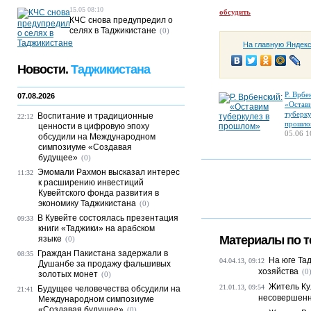
15.05 08:10
обсудить
КЧС снова предупредил о
селях в Таджикистане
(0)
На главную Яндек
Новости.
Таджикистана
Р. Врбе
07.08.2026
«Остав
туберку
Воспитание и традиционные
22:12
прошло
ценности в цифровую эпоху
05.06 1
обсудили на Международном
симпозиуме «Создавая
будущее»
(0)
Эмомали Рахмон высказал интерес
11:32
к расширению инвестиций
Кувейтского фонда развития в
экономику Таджикистана
(0)
В Кувейте состоялась презентация
09:33
книги «Таджики» на арабском
Материалы по т
языке
(0)
Граждан Пакистана задержали в
08:35
На юге Та
04.04.13, 09:12
Душанбе за продажу фальшивых
хозяйства
(0
золотых монет
(0)
Житель Ку
21.01.13, 09:54
Будущее человечества обсудили на
21:41
несовершенн
Международном симпозиуме
«Создавая будущее»
(0)