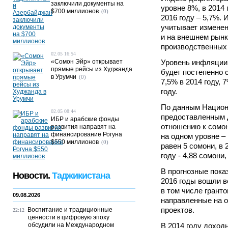
заключили документы на
уровне 8%, в 2014 г
$700 миллионов
(0)
2016 году – 5,7%.
учитывает изменени
и на внешнем рынк
производственных 
02.05 16:54
«Сомон Эйр» открывает
Уровень инфляции,
прямые рейсы из Худжанда
будет постепенно с
в Урумчи
(0)
7,5% в 2014 году, 
году.
По данным Национ
02.05 08:44
предоставленным д
ИБР и арабские фонды
отношению к сомон
развития направят на
финансирование Рогуна
на одном уровне – 
$550 миллионов
(0)
равен 5 сомони, в 
году - 4,88 сомони,
В прогнозные пока
Новости.
Таджикистана
2016 годы вошли в
в том числе грант
09.08.2026
направленные на 
проектов.
Воспитание и традиционные
22:12
ценности в цифровую эпоху
обсудили на Международном
В 2014 году доход