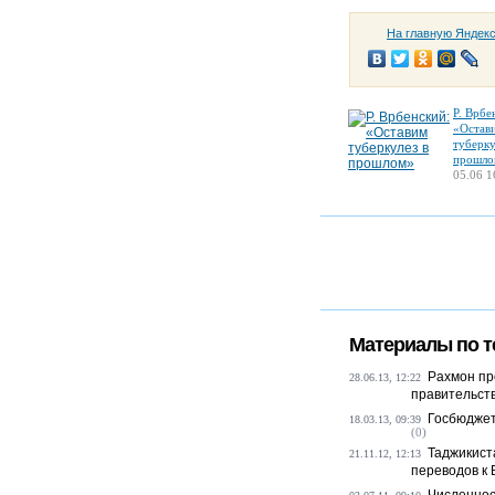
На главную Яндек
Р. Врбе
«Остав
туберку
прошло
05.06 1
Материалы по т
Рахмон пр
28.06.13, 12:22
правительст
Госбюджет
18.03.13, 09:39
(0)
Таджикист
21.11.12, 12:13
переводов к