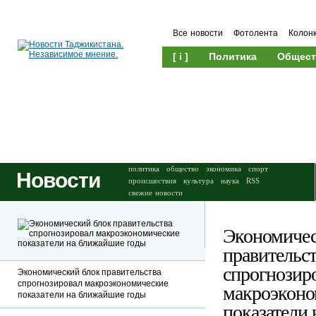
Все новости
Фотолента
Колон
[ i ]
Политика
Общест
Происшествия
Культура
политика
общество
экономика
спорт
Новости
происшествия
культура
наука
RSS
свежие новости
Экономичес
правительст
спрогнозир
Экономический блок правительства
спрогнозировал макроэкономические
макроэконо
показатели на ближайшие годы
показатели