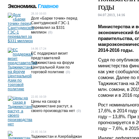
годы
Экономика.
Главное
28.10 10:03
04.07.2013, 14:16
Долг «Барки точик» перед
Сангтудинской ГЭС-1
Министерства и в
перевалил за $331
экономический б
миллион
(0)
правительства, 
макроэкономичес
14.06 17:24
2014-2016 годы.
ЕС поддержал визит
представителей
Судя по опублико
Таджикистана на форум
министерства фина
Центральной Азии по
как уже сообщалос
торговой политике
(0)
сомони. Далее по 
Таджикистана на 20
млн. сомони, в 201
сомони и в 2016 го
22.05 10:59
Цены на сахар в
Рост номинального
Таджикистане растут, а
17,6%, в 2014 году 
своего производства нет
(0)
году – 13,8%. При
прогнозируется в 2
году – 7,6%, в 2015
21.05 16:54
Таджикистан и Азербайджан
Индекс дефлятора 