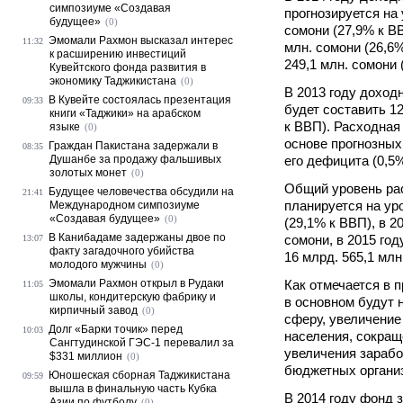
симпозиуме «Создавая
прогнозируется на 
будущее»
(0)
сомони (27,9% к ВВ
Эмомали Рахмон высказал интерес
11:32
млн. сомони (26,6%
к расширению инвестиций
249,1 млн. сомони 
Кувейтского фонда развития в
экономику Таджикистана
(0)
В 2013 году доход
В Кувейте состоялась презентация
09:33
будет составить 12
книги «Таджики» на арабском
к ВВП). Расходная
языке
(0)
основе прогнозных
Граждан Пакистана задержали в
08:35
Душанбе за продажу фальшивых
его дефицита (0,5
золотых монет
(0)
Общий уровень рас
Будущее человечества обсудили на
21:41
планируется на уро
Международном симпозиуме
«Создавая будущее»
(0)
(29,1% к ВВП), в 2
В Канибадаме задержаны двое по
сомони, в 2015 год
13:07
факту загадочного убийства
16 млрд. 565,1 млн
молодого мужчины
(0)
Эмомали Рахмон открыл в Рудаки
Как отмечается в 
11:05
школы, кондитерскую фабрику и
в основном будут
кирпичный завод
(0)
сферу, увеличение
Долг «Барки точик» перед
10:03
населения, сокращ
Сангтудинской ГЭС-1 перевалил за
увеличения зарабо
$331 миллион
(0)
бюджетных органи
Юношеская сборная Таджикистана
09:59
вышла в финальную часть Кубка
В 2014 году фонд 
Азии по футболу
(0)