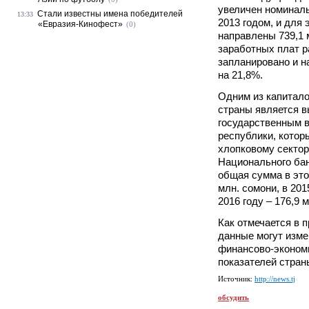
увеличен номиналь
Стали известны имена победителей
13:33
2013 годом, и для 
«Евразия-Кинофест»
(0)
направлены 739,1 
заработных плат 
запланировано и н
на 21,8%.
Одним из капитал
страны является в
государственным 
республики, кото
хлопковому сектор
Национального бан
общая сумма в это
млн. сомони, в 201
2016 году – 176,9 
Как отмечается в 
данные могут изме
финансово-эконом
показателей стран
Источник:
http://news.tj
обсудить