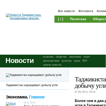
Все новости
Фотолента
Колон
[ i ]
Политика
Общест
Происшествия
Культура
политика
общество
экономика
спорт
Новости
происшествия
культура
наука
RSS
свежие новости
Таджикиста
добычу угл
Таджикистан наращивает добычу угля
07.06.2013, 18:10
Экономика.
Главное
Более чем в два 
28.10 10:03
угля в Таджикист