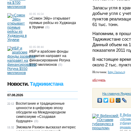
Запасы угля в хра
добыче угля с уче
02.05 16:54
«Сомон Эйр» открывает
пунктов реализаци
прямые рейсы из Худжанда
61 тыс. тонн.
в Урумчи
(0)
Напомним, в прошл
Таджикистане сост
Данный объем на 1
02.05 08:44
показателя 2011 го
ИБР и арабские фонды
развития направят на
В настоящее врем
финансирование Рогуна
около 2 тыс. пункт
$550 миллионов
(0)
Источник:
http://news.tj
обсудить
Новости.
Таджикистана
На главную Яндек
07.08.2026
Воспитание и традиционные
22:12
ценности в цифровую эпоху
обсудили на Международном
Р. Врбе
симпозиуме «Создавая
«Остав
будущее»
(0)
туберку
Эмомали Рахмон высказал интерес
прошло
11:32