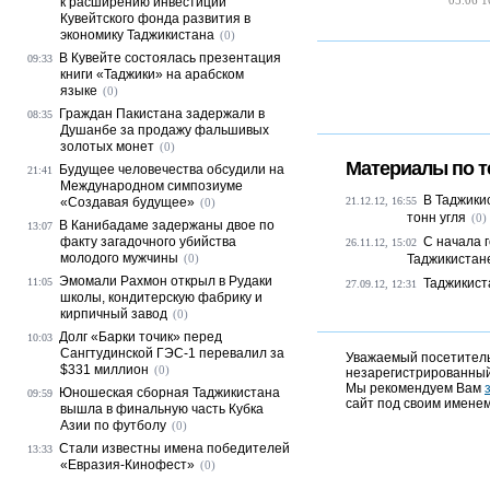
05.06 1
к расширению инвестиций
Кувейтского фонда развития в
экономику Таджикистана
(0)
В Кувейте состоялась презентация
09:33
книги «Таджики» на арабском
языке
(0)
Граждан Пакистана задержали в
08:35
Душанбе за продажу фальшивых
золотых монет
(0)
Материалы по т
Будущее человечества обсудили на
21:41
Международном симпозиуме
В Таджикис
«Создавая будущее»
21.12.12, 16:55
(0)
тонн угля
(0)
В Канибадаме задержаны двое по
13:07
факту загадочного убийства
С начала 
26.11.12, 15:02
молодого мужчины
(0)
Таджикистане
Эмомали Рахмон открыл в Рудаки
11:05
Таджикист
27.09.12, 12:31
школы, кондитерскую фабрику и
кирпичный завод
(0)
Долг «Барки точик» перед
10:03
Сангтудинской ГЭС-1 перевалил за
Уважаемый посетитель,
$331 миллион
(0)
незарегистрированный
Мы рекомендуем Вам
Юношеская сборная Таджикистана
09:59
сайт под своим именем
вышла в финальную часть Кубка
Азии по футболу
(0)
Стали известны имена победителей
13:33
«Евразия-Кинофест»
(0)