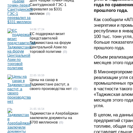
Долг «Барки точик» перед
года по сравнени
Сангтудинской ГЭС-1
перевалил за $331
прошлого года.
миллион
(0)
Как сообщили «АП
энергетики и пром
14.06 17:24
республики в янва
ЕС поддержал визит
100 тыс. тонн угля
представителей
больше показателя
Таджикистана на форум
Центральной Азии по
прошлого года.
торговой политике
(0)
Объем реализации 
месяцев этого года
В Минэнергопроме 
22.05 10:59
реализации угля с
Цены на сахар в
промышленных пре
Таджикистане растут, а
в частности такого
своего производства нет
(0)
«Таджикская алюми
месяцев этого год
угля.
21.05 16:54
Таджикистан и Азербайджан
В целом, на данн
заключили документы на
предприятий стран
$700 миллионов
(0)
топливе, общая го
составляет свыше 2