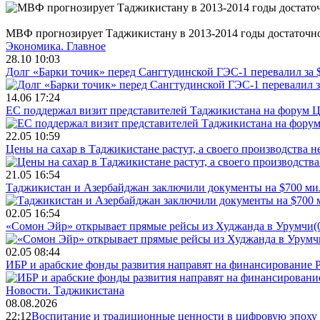
МВФ прогнозирует Таджикистану в 2013-2014 годы достаточн
Экономика.
Главное
28.10 10:03
Долг «Барки точик» перед Сангтудинской ГЭС-1 перевалил за
14.06 17:24
ЕС поддержал визит представителей Таджикистана на форум Ц
22.05 10:59
Цены на сахар в Таджикистане растут, а своего производства н
21.05 16:54
Таджикистан и Азербайджан заключили документы на $700 м
02.05 16:54
«Сомон Эйр» открывает прямые рейсы из Худжанда в Урумчи
(
02.05 08:44
ИБР и арабские фонды развития направят на финансирование 
Новости.
Таджикистана
08.08.2026
22:12
Воспитание и традиционные ценности в цифровую эпоху