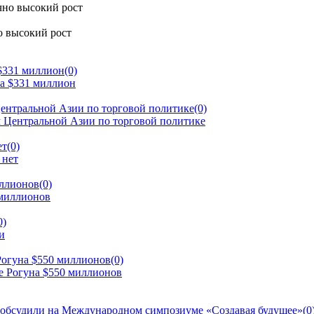
о высокий рост
 $331 миллион
(0)
ентральной Азии по торговой политике
(0)
ет
(0)
иллионов
(0)
0)
Рогуна $550 миллионов
(0)
 обсудили на Международном симпозиуме «Создавая будущее»
(0