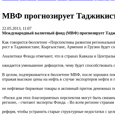
МВФ прогнозирует Таджикиста
22.05.2013, 11:07
Международный валютный фонд (МВФ) прогнозирует Таджик
Как говорится бюллетене «Перспективы развития региональн
рост в Таджикистане, Кыргызстане, Армении и Грузии будет сос
Аналитики Фонда отмечают, что в странах Кавказа и Централь
ожидается уменьшение дефицитов, чему будет способствовать
В целом, подчеркивается в бюллетене МВФ, после хороших пок
отражая высокие цены на нефть в случае экспортеров нефти и
не нефтяные биржевые товары и активный приток денежных пер
«Риски для этих благоприятных перспектив могут быть связа
регионе, - считают эксперты Фонда. - Во всем регионе странам
реформ, чтобы устранить старые структурные недостатки с це