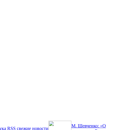
М. Шевченко: «О
ука
RSS
свежие новости