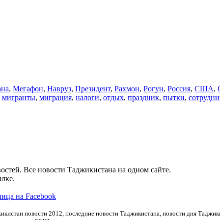
ана
,
Мегафон
,
Навруз
,
Президент
,
Рахмон
,
Рогун
,
Россия
,
США
,
,
мигранты
,
миграция
,
налоги
,
отдых
,
праздник
,
пытки
,
сотрудни
остей. Все новости Таджикистана на одном сайте.
лке.
ица на Facebook
икистан новости 2012, последние новости Таджикистана, новости дня Таджики