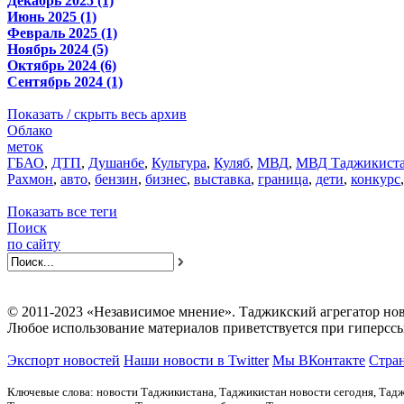
Декабрь 2025 (1)
Июнь 2025 (1)
Февраль 2025 (1)
Ноябрь 2024 (5)
Октябрь 2024 (6)
Сентябрь 2024 (1)
Показать / скрыть весь архив
Облако
меток
ГБАО
,
ДТП
,
Душанбе
,
Культура
,
Куляб
,
МВД
,
МВД Таджикист
Рахмон
,
авто
,
бензин
,
бизнес
,
выставка
,
граница
,
дети
,
конкурс
Показать все теги
Поиск
по сайту
© 2011-2023 «Независимое мнение». Таджикский агрегатор нов
Любое использование материалов приветствуется при гиперссы
Экспорт новостей
Наши новости в Twitter
Мы ВКонтакте
Стран
Ключевые слова: новости Таджикистана, Таджикистан новости сегодня, Тадж