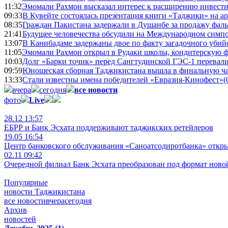
11:32
Эмомали Рахмон высказал интерес к расширению инвести
09:33
В Кувейте состоялась презентация книги «Таджики» на а
08:35
Граждан Пакистана задержали в Душанбе за продажу фал
21:41
Будущее человечества обсудили на Международном симпо
13:07
В Канибадаме задержаны двое по факту загадочного уби
11:05
Эмомали Рахмон открыл в Рудаки школы, кондитерскую 
10:03
Долг «Барки точик» перед Сангтудинской ГЭС-1 перевали
09:59
Юношеская сборная Таджикистана вышла в финальную ча
13:33
Стали известны имена победителей «Евразия-Кинофест»
(
вчера
сегодня
все новости
фото
Live
28.12 13:57
ЕБРР и Банк Эсхата поддерживают таджикских ретейлеров
19.05 16:54
Центр банковского обслуживания «Саноатсодиротбанка» откр
02.11 09:42
Очередной филиал Банк Эсхата преобразован под формат ново
Популярные
новости Таджикистана
все новости
вчера
сегодня
Архив
новостей