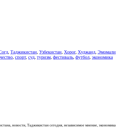
Согд
,
Таджикистан
,
Узбекистан
,
Хорог
,
Худжанд
,
Эмомали
чество
,
спорт
,
суд
,
туризм
,
фестиваль
,
футбол
,
экономика
стана, новости, Таджикистан сегодня, независимое мнение, экономика