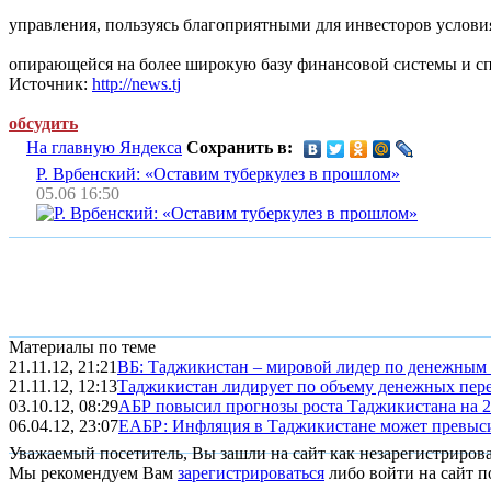
управления, пользуясь благоприятными для инвесторов услови
опирающейся на более широкую базу финансовой системы и сп
Источник:
http://news.tj
обсудить
На главную Яндекса
Сохранить в:
Р. Врбенский: «Оставим туберкулез в прошлом»
05.06 16:50
Материалы по теме
21.11.12, 21:21
ВБ: Таджикистан – мировой лидер по денежным
21.11.12, 12:13
Таджикистан лидирует по объему денежных пер
03.10.12, 08:29
АБР повысил прогнозы роста Таджикистана на 20
06.04.12, 23:07
ЕАБР: Инфляция в Таджикистане может превыси
Уважаемый посетитель, Вы зашли на сайт как незарегистриров
Мы рекомендуем Вам
зарегистрироваться
либо войти на сайт п