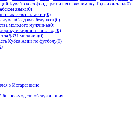
ций Кувейтского фонда развития в экономику Таджикистана
(0)
рабском языке
(0)
ьшивых золотых монет
(0)
зиуме «Создавая будущее»
(0)
йства молодого мужчины
(0)
фабрику и кирпичный завод
(0)
л за $331 миллион
(0)
сть Кубка Азии по футболу
(0)
0)
ылся в Истаравшане
й бизнес-модели обслуживания