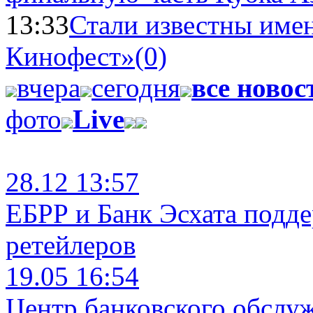
13:33
Стали известны имен
Кинофест»
(0)
вчера
сегодня
все новос
фото
Live
28.12 13:57
ЕБРР и Банк Эсхата подд
ретейлеров
19.05 16:54
Центр банковского обслу