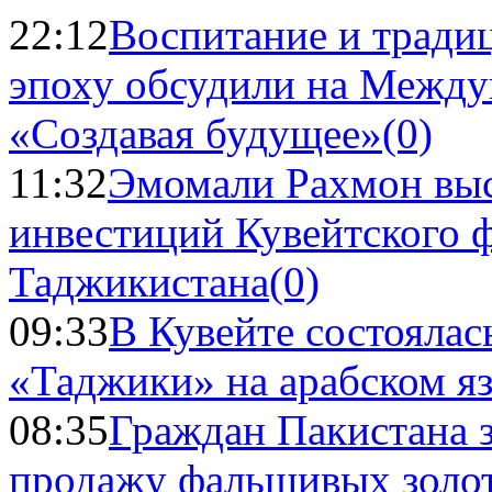
22:12
Воспитание и тради
эпоху обсудили на Межд
«Создавая будущее»
(0)
11:32
Эмомали Рахмон выс
инвестиций Кувейтского ф
Таджикистана
(0)
09:33
В Кувейте состоялас
«Таджики» на арабском я
08:35
Граждан Пакистана 
продажу фальшивых золо