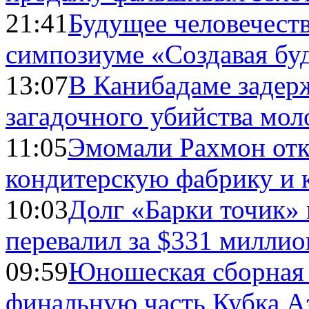
21:41
Будущее человечест
симпозиуме «Создавая бу
13:07
В Канибадаме задер
загадочного убийства мо
11:05
Эмомали Рахмон отк
кондитерскую фабрику и 
10:03
Долг «Барки точик»
перевалил за $331 миллио
09:59
Юношеская сборная
финальную часть Кубка А