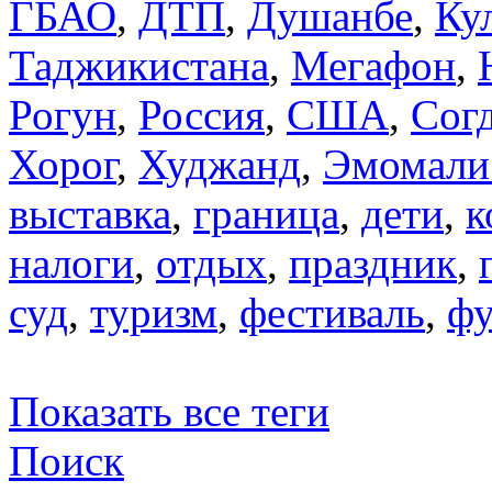
ГБАО
,
ДТП
,
Душанбе
,
Ку
Таджикистана
,
Мегафон
,
Рогун
,
Россия
,
США
,
Сог
Хорог
,
Худжанд
,
Эмомали
выставка
,
граница
,
дети
,
к
налоги
,
отдых
,
праздник
,
суд
,
туризм
,
фестиваль
,
фу
Показать все теги
Поиск