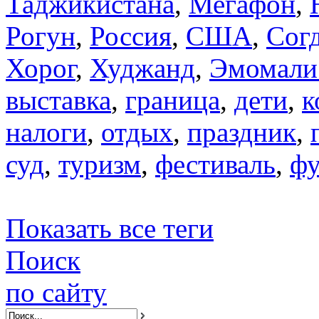
Таджикистана
,
Мегафон
,
Рогун
,
Россия
,
США
,
Сог
Хорог
,
Худжанд
,
Эмомали
выставка
,
граница
,
дети
,
к
налоги
,
отдых
,
праздник
,
суд
,
туризм
,
фестиваль
,
фу
Показать все теги
Поиск
по сайту