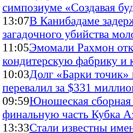
симпозиуме «Создавая бу
13:07
В Канибадаме задер
загадочного убийства мо
11:05
Эмомали Рахмон отк
кондитерскую фабрику и 
10:03
Долг «Барки точик»
перевалил за $331 миллио
09:59
Юношеская сборная
финальную часть Кубка А
13:33
Стали известны имен