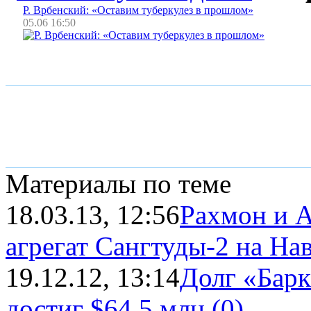
Р. Врбенский: «Оставим туберкулез в прошлом»
05.06 16:50
Материалы по теме
18.03.13, 12:56
Рахмон и А
агрегат Сангтуды-2 на На
19.12.12, 13:14
Долг «Барк
достиг $64,5 млн.
(0)