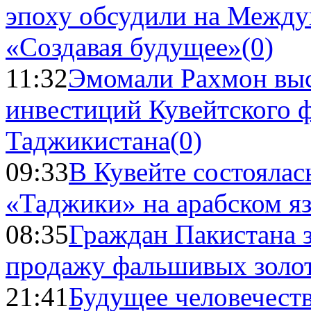
эпоху обсудили на Межд
«Создавая будущее»
(0)
11:32
Эмомали Рахмон выс
инвестиций Кувейтского ф
Таджикистана
(0)
09:33
В Кувейте состоялас
«Таджики» на арабском я
08:35
Граждан Пакистана 
продажу фальшивых золо
21:41
Будущее человечест