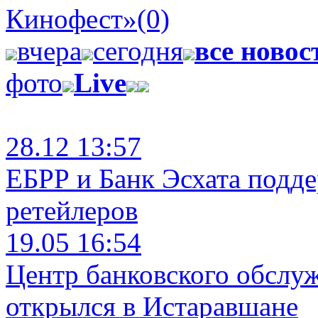
Кинофест»
(0)
вчера
сегодня
все новос
фото
Live
28.12 13:57
ЕБРР и Банк Эсхата подд
ретейлеров
19.05 16:54
Центр банковского обслу
открылся в Истаравшане