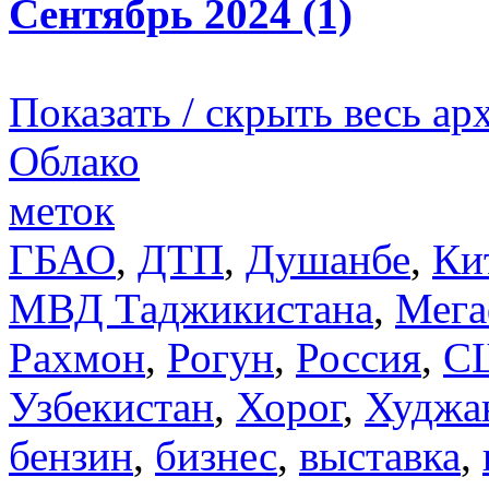
Сентябрь 2024 (1)
Показать / скрыть весь ар
Облако
меток
ГБАО
,
ДТП
,
Душанбе
,
Ки
МВД Таджикистана
,
Мега
Рахмон
,
Рогун
,
Россия
,
С
Узбекистан
,
Хорог
,
Худжа
бензин
,
бизнес
,
выставка
,