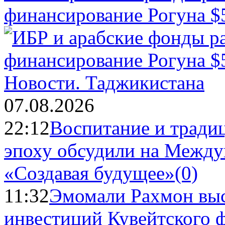
финансирование Рогуна $
Новости.
Таджикистана
07.08.2026
22:12
Воспитание и тради
эпоху обсудили на Межд
«Создавая будущее»
(0)
11:32
Эмомали Рахмон выс
инвестиций Кувейтского ф