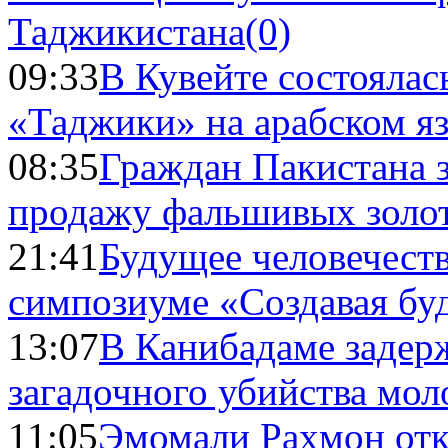
Таджикистана
(0)
09:33
В Кувейте состоялас
«Таджики» на арабском я
08:35
Граждан Пакистана 
продажу фальшивых золо
21:41
Будущее человечест
симпозиуме «Создавая бу
13:07
В Канибадаме задер
загадочного убийства мо
11:05
Эмомали Рахмон отк