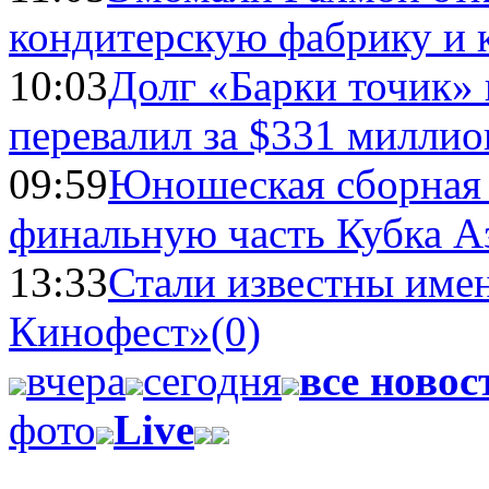
кондитерскую фабрику и 
10:03
Долг «Барки точик»
перевалил за $331 миллио
09:59
Юношеская сборная
финальную часть Кубка А
13:33
Стали известны имен
Кинофест»
(0)
вчера
сегодня
все новос
фото
Live